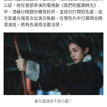
公認。她在首部參演的電視劇《我們的藍調時光》
中，憑藉分娩戲份備受好評，並成功打開知名度。這
次是盧允瑞首次出演古裝劇，在預告片中已展現出精
湛演技，將角色演得活靈活現。
盧允瑞演技不容小覷！