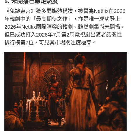
5. 未開播已賺足熱度
《鬼謎東宮》獲多間媒體稱讚，被譽為Netflix在2026
年韓劇中的「最高期待之作」，亦是唯一成功登上
2026年Netflix國際陣容的韓劇。雖然劇集尚未開播，
但已成功打入2026年7月第2周電視劇出演者話題性
排行榜第7位，可見其市場關注度極高。