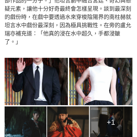
部作品的一分子。」他坦言劇中融合宮廷、奇幻與懸
疑元素，讓他十分好奇最終會怎樣呈現。談到最深刻
的戲份時，在戲中要透過水來穿梭陰陽界的南柱赫就
坦言水中戲份最深刻，因為極具挑戰性。在旁的盧允
瑞亦補充道：「他真的浸在水中超久，手都浸皺
了。」
+1