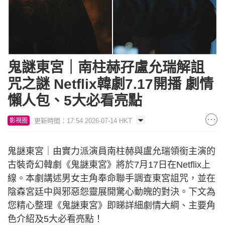
鬼謎東宮｜南柱赫孖盧允瑞解詛
咒之謎 Netflix韓劇7.17開播 劇情
懶人包、5大必看亮點
更新時間：17:54 2026-07-14 HKT
影視圈
鬼謎東宮｜由實力派演員南柱赫與盧允瑞領銜主演的
古裝奇幻韓劇《鬼謎東宮》將於7月17日在Netflix上
線。本劇講述男女主角奉命聯手調查東宮詛咒，並在
陰森宮廷中與邪惡怨靈展開驚心動魄的對決。下文為
您精心整理《鬼謎東宮》即睇詳細劇情大綱、主要角
色介紹及5大必看亮點！