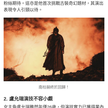
粉絲期待。這亦是他首次挑戰古裝奇幻題材，其演出
表現令人引頸以待。
南柱赫終於回歸！
2. 盧允瑞演技不容小覷
女主角盧允瑞雖然年僅26歲，但演技實力已獲得業內