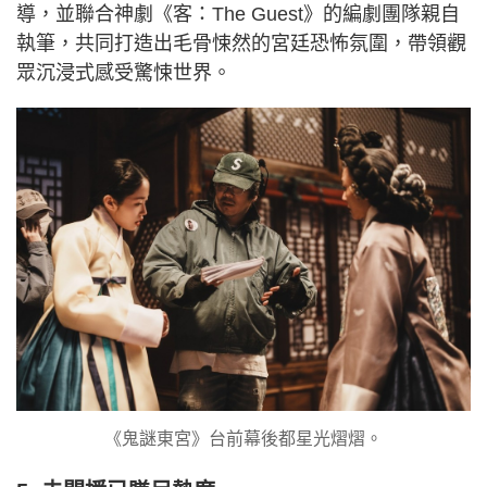
導，並聯合神劇《客：The Guest》的編劇團隊親自
執筆，共同打造出毛骨悚然的宮廷恐怖氛圍，帶領觀
眾沉浸式感受驚悚世界。
《鬼謎東宮》台前幕後都星光熠熠。