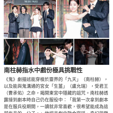
+1
南柱赫指水中戲份極具挑戰性
《鬼》劇描述能穿梭於靈界的「九天」（南柱赫），
以及能與鬼溝通的宮女「生薑」（盧允瑞），受君王
（曹承佑）之命，揭開東宮中隱藏的詛咒。南柱赫透
露接到劇本時自己仍在服役中：「我第一次拿到劇本
是在服兵役期間，一讀就非常喜歡，很希望能成為這