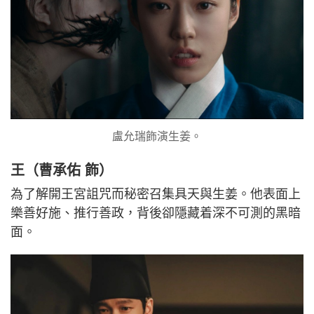
盧允瑞飾演生姜。
王（曹承佑 飾）
為了解開王宮詛咒而秘密召集具天與生姜。他表面上
樂善好施、推行善政，背後卻隱藏着深不可測的黑暗
面。