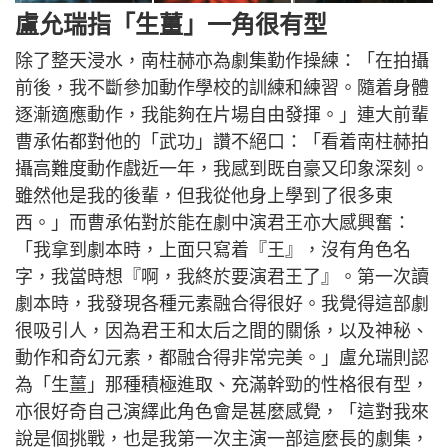
盧允瑞指「生薑」一角很有型
除了整天浸水，南柱赫亦為劇集勤作操練：「在拍攝
前後，我不斷參加動作學校的訓練和練習。隨着身體
逐漸適應動作，我能夠在片場自由發揮。」連大前輩
曹承佑都對他的「武功」讚不絕口：「看着南柱赫拍
攝高難度動作戲近一年，我感到既自豪又印象深刻。
雖然他是我的後輩，但我從他身上學到了很多東
西。」而曹承佑對於能在劇中演君王亦大感興奮：
「我拿到劇本時，上面只寫着『王』，沒有角色名
字，我當時想『啊，我終於要演君王了』。第一次讀
劇本時，我發現各種元素融合得很好。我覺得這部劇
很吸引人，因為君王和太后之間的關係，以及神秘、
動作和奇幻元素，都融合得非常完美。」盧允瑞則認
為「生薑」那種積極進取、充滿幹勁的性格很有型，
亦很好奇自己演繹此角色會是甚麼感覺，「這對我來
說是個挑戰，也是我第一次主演一部這麼長的劇集，