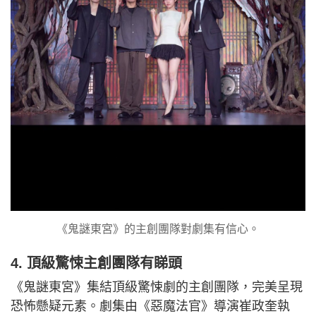
《鬼謎東宮》的主創團隊對劇集有信心。
4. 頂級驚悚主創團隊有睇頭
《鬼謎東宮》集結頂級驚悚劇的主創團隊，完美呈現
恐怖懸疑元素。劇集由《惡魔法官》導演崔政奎執