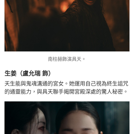
南柱赫飾演具天。
生姜（盧允瑞 飾）
天生能與鬼魂溝通的宮女。她運用自己視為終生詛咒
的通靈能力，與具天聯手揭開宮殿深處的驚人秘密。