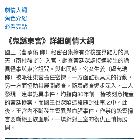
劇情大綱
角色介紹
必看亮點
《鬼謎東宮》詳細劇情大綱
國王（曹承佑 飾）秘密召集擁有穿梭靈界能力的具
天（南柱赫 飾）入宮，調查宮廷深處接連發生的詭
異怪事與東宮詛咒。與此同時，宮女生姜（盧允瑞
飾）被派往東宮擔任密探，一方面監視具天的行動，
另一方面協助其展開調查。隨着調查逐步深入，二人
發現一連串詭異事件，均指向30年前一樁被刻意掩蓋
的宮廷慘案，而國王也深陷這段塵封往事之中。此
後，王宮內不斷發生靈異與血腥事件，作祟的怨靈揚
言要斷絕王族血脈，一場針對王室的復仇正悄悄展
開。