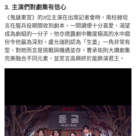
3. 主演們對劇集有信心
《鬼謎東宮》的3位主演在出席記者會時，南柱赫坦
言在服兵役期間收到劇本，一閱讀便十分喜愛，渴望
成為劇組的一分子，他亦透露劇中難度極高的水中戲
份令他最為深刻。盧允瑞則認為「生姜」一角非常有
型，對她而言是挑戰與機遇並存。曹承佑則大讚劇集
完美融合不同元素，並笑言高興終於能飾演君王。