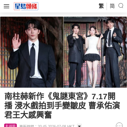
繁
简
南柱赫新作《鬼謎東宮》7.17開
播 浸水戲拍到手變皺皮 曹承佑演
君王大感興奮
更新時間：20:45 2026-07-08 HKT
影視圈