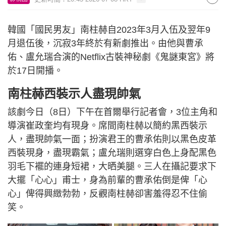
韓國「國民男友」南柱赫自2023年3月入伍及翌年9
月退伍後，沉寂3年終於有新劇推出。由他與曹承
佑、盧允瑞合演的Netflix古裝神秘劇《鬼謎東宮》將
於17日開播。
南柱赫西裝示人盡現帥氣
該劇今日（8日）下午在首爾舉行記者會，3位主角和
導演崔政奎均有現身。席間南柱赫以簡約黑西裝示
人，盡現帥氣一面；扮演君王的曹承佑則以黑色皮革
西裝現身，盡現霸氣；盧允瑞則選穿白色上身配黑色
羽毛下襬的連身短裙，大晒美腿。三人在攝記要求下
大擺「心心」甫士，身為前輩的曹承佑倒是俾「心
心」俾得興緻勃勃，反觀南柱赫卻害羞得忍不住偷
笑。