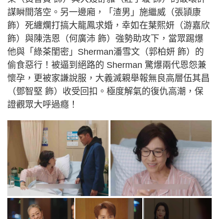
謀瞬間落空。另一邊廂，「渣男」施繼威（張頴康
飾）死纏爛打搞大龍鳳求婚，幸如在葉熙妍（游嘉欣
飾）與陳浩恩（何廣沛 飾）強勢助攻下，當眾踢爆
他與「綠茶閨密」Sherman潘雪文（郭柏妍 飾）的
偷食惡行！被逼到絕路的 Sherman 驚爆兩代恩怨兼
懷孕，更被家謙說服，大義滅親舉報無良高層伍其昌
（鄧智堅 飾）收受回扣。極度解氣的復仇高潮，保
證觀眾大呼過癮！