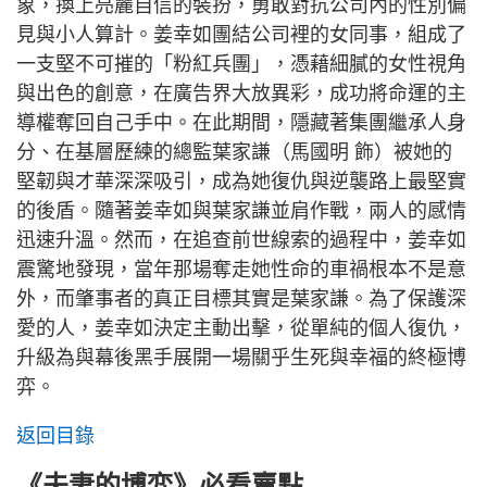
象，換上亮麗自信的裝扮，勇敢對抗公司內的性別偏
見與小人算計。姜幸如團結公司裡的女同事，組成了
一支堅不可摧的「粉紅兵團」，憑藉細膩的女性視角
與出色的創意，在廣告界大放異彩，成功將命運的主
導權奪回自己手中。在此期間，隱藏著集團繼承人身
分、在基層歷練的總監葉家謙（馬國明 飾）被她的
堅韌與才華深深吸引，成為她復仇與逆襲路上最堅實
的後盾。隨著姜幸如與葉家謙並肩作戰，兩人的感情
迅速升溫。然而，在追查前世線索的過程中，姜幸如
震驚地發現，當年那場奪走她性命的車禍根本不是意
外，而肇事者的真正目標其實是葉家謙。為了保護深
愛的人，姜幸如決定主動出擊，從單純的個人復仇，
升級為與幕後黑手展開一場關乎生死與幸福的終極博
弈。
返回目錄
《夫妻的博弈》必看賣點