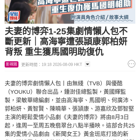
夫妻的博弈1-25集劇情懶人包不
斷更新｜高海寧遭張頴康郭柏妍
背叛 重生獲馬國明助復仇
更新時間：19:18 2026-08-09 HKT
影視圈
夫妻的博弈劇情懶人包丨由無綫（TVB）與優酷
（YOUKU）聯合出品，鍾澍佳總監製，黃國輝監
製，梁敏華總編劇，並由高海寧、馬國明、何廣沛、
郭柏妍、黃智賢、陳曉華、張頴康、游嘉欣及鄧智堅
主演的輕鬆愛情小品劇《夫妻的博弈》將由8月3日
起，逢周一至周五晚翡翠台八點半播映。這部合共25
集的愛情小品劇由《新聞女王》黃金班底打造的新