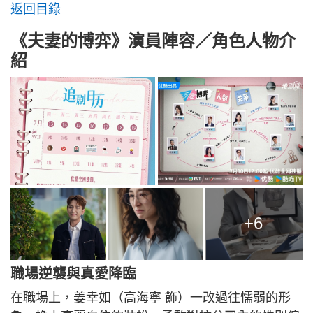
返回目錄
《夫妻的博弈》演員陣容／角色人物介
紹
+6
職場逆襲與真愛降臨
在職場上，姜幸如（高海寧 飾）一改過往懦弱的形