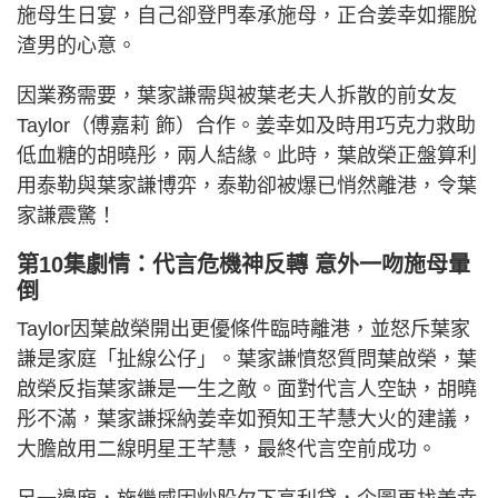
施母生日宴，自己卻登門奉承施母，正合姜幸如擺脫
渣男的心意。
因業務需要，葉家謙需與被葉老夫人拆散的前女友
Taylor（傅嘉莉 飾）合作。姜幸如及時用巧克力救助
低血糖的胡曉彤，兩人結緣。此時，葉啟榮正盤算利
用泰勒與葉家謙博弈，泰勒卻被爆已悄然離港，令葉
家謙震驚！
第10集劇情：代言危機神反轉 意外一吻施母暈
倒
Taylor因葉啟榮開出更優條件臨時離港，並怒斥葉家
謙是家庭「扯線公仔」。葉家謙憤怒質問葉啟榮，葉
啟榮反指葉家謙是一生之敵。面對代言人空缺，胡曉
彤不滿，葉家謙採納姜幸如預知王芊慧大火的建議，
大膽啟用二線明星王芊慧，最終代言空前成功。