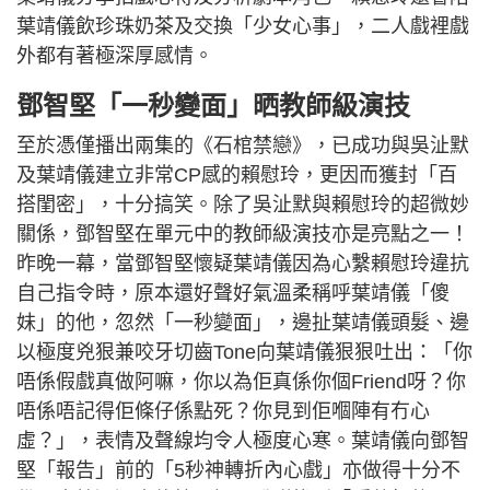
葉靖儀飲珍珠奶茶及交換「少女心事」，二人戲裡戲
外都有著極深厚感情。
鄧智堅「一秒變面」晒教師級演技
至於憑僅播出兩集的《石棺禁戀》，已成功與吳沚默
及葉靖儀建立非常CP感的賴慰玲，更因而獲封「百
搭閨密」，十分搞笑。除了吳沚默與賴慰玲的超微妙
關係，鄧智堅在單元中的教師級演技亦是亮點之一！
昨晚一幕，當鄧智堅懷疑葉靖儀因為心繫賴慰玲違抗
自己指令時，原本還好聲好氣溫柔稱呼葉靖儀「傻
妹」的他，忽然「一秒變面」，邊扯葉靖儀頭髮、邊
以極度兇狠兼咬牙切齒Tone向葉靖儀狠狠吐出：「你
唔係假戲真做阿嘛，你以為佢真係你個Friend呀？你
唔係唔記得佢條仔係點死？你見到佢嗰陣有冇心
虛？」，表情及聲線均令人極度心寒。葉靖儀向鄧智
堅「報告」前的「5秒神轉折內心戲」亦做得十分不