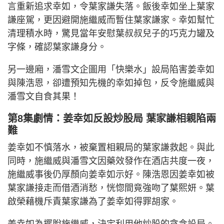
言重新追求幸如，令葉家謙失落。飯後幸如坐上葉家
謙座駕，更因避開施繼威而暫住葉家謙家。幸如幫忙
清理積水時，驚見當年安慰葉叔叔兒子的巧克力罐及
字條，確認葉家謙身分。
另一邊廂，潘雪文企圖用「快樂水」設局陷害姜幸如
與陳浩恩，卻遭預知先機的幸如掉包，反令施繼威與
潘雪文自食其果！
第8集劇情：姜幸如反設炒股局 葉家謙相親陷兩
難
姜幸如不慎落水，被棄置相親局的葉家謙救起。與此
同時，施繼威與潘雪文因藥效發作在酒店共度一夜，
施繼威事後仍厚顏向姜幸如示好。陳浩恩因姜幸如被
葉家謙接走而借酒消愁，恍惚間竟強吻了葉熙妍。葉
啟榮藉機斥責葉家謙為了姜幸如得罪胡家。