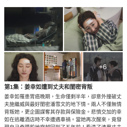
+6
第1集：姜幸如遭到丈夫和閨密背叛
姜幸如罹患胃癌晚期，生命僅剩半年，卻意外撞破丈
夫施繼威與最好閨密潘雪文的地下情。兩人不僅無情
背叛她，更企圖謀奪其存款與保險金。悲憤交加的幸
如在逃離酒店時不幸遭遇車禍。當她再次醒來，竟發