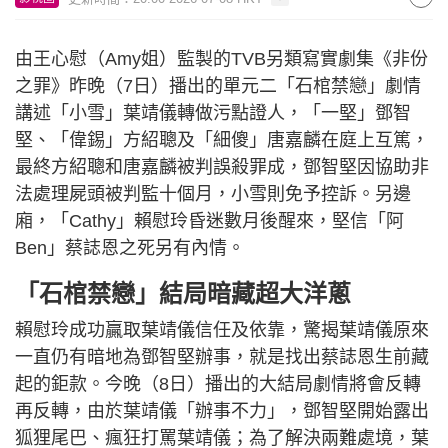
由王心慰（Amy姐）監製的TVB另類寫實劇集《非份
之罪》昨晚（7日）播出的單元二「石棺禁戀」劇情
講述「小雪」葉靖儀轉做污點證人，「一堅」鄧智
堅、「偉錫」方紹聰及「細傻」唐嘉麟在庭上互篤，
最終方紹聰和唐嘉麟被判誤殺罪成，鄧智堅因協助非
法處理屍頭被判監十個月，小雪則免予控訴。另邊
廂，「Cathy」賴慰玲昏迷數月後醒來，堅信「阿
Ben」蔡誌恩之死另有內情。
「石棺禁戀」結局暗藏超大洋蔥
賴慰玲成功贏取葉靖儀信任及依靠，驚揭葉靖儀原來
一直仍有暗地為鄧智堅辦事，就是找出蔡誌恩生前藏
起的鉅款。今晚（8日）播出的大結局劇情將會反轉
再反轉，由於葉靖儀「辦事不力」，鄧智堅開始露出
狐狸尾巴、瘋狂打罵葉靖儀；為了解決兩難處境，葉