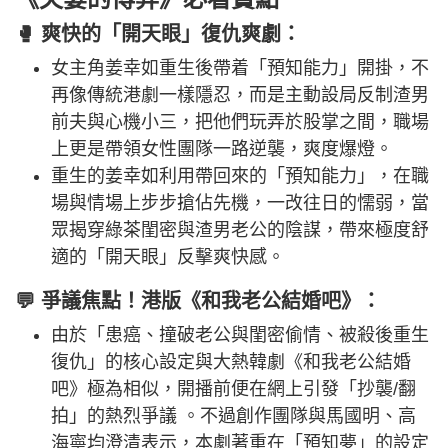
🥊 爽快的「開天眼」復仇爽劇：
女主角姜幸如重生後帶着「預知能力」開掛，不
再像傳統港劇一樣隱忍，而是主動設局反制渣男
前夫與心機小三，把他們玩弄於股掌之間，職場
上更是帶領女性團隊一路逆襲，爽度爆燈。
重生的姜幸如利用帶回來的「預知能力」，在職
場與情場上步步搶佔先機，一改往日的懦弱，當
眾揭穿綠茶閨密與渣男老公的陰謀，帶來極度舒
適的「開天眼」反擊爽快感。
💬 爭議焦點！港版《和我老公結婚吧》：
由於「患癌、撞破老公與閨密偷情、被殺後重生
復仇」的核心設定與大熱韓劇《和我老公結婚
吧》極為相似，開播前便在網上引發「抄襲/翻
拍」的熱烈爭議 。不過創作團隊與馬國明、高
海寧均澄清表示，本劇著重在「預知夢」的設定