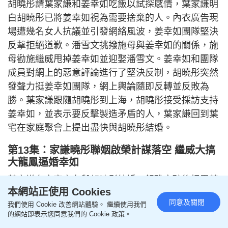
胡曉彤請葉家謙和姜幸如吃飯以試探感情，葉家謙明
白胡曉彤已將姜幸如視為需要捨棄的人。內衣廣告現
場遭幾名女人抗議並引發網絡風波，姜幸如團隊堅決
反擊拒絕道歉。潘雪文挑撥施母與姜幸如的關係，施
母勸施繼威甩掉姜幸如並迎娶潘雪文。姜幸如和團隊
成員對網上的惡意評論進行了堅決反制，胡曉彤突然
發聲力挺姜幸如團隊，網上輿論隨即反轉並反敗為
勝。葉家謙跟隨胡曉彤到上海，胡曉彤接受採訪支持
姜幸如，並表示要反擊製造矛盾的人，葉家謙回到葉
宅在家庭聚會上提出盡快與胡曉彤結婚。
第13集：家謙曉彤聯姻啟榮計謀落空 繼威大搞
大龍鳳逼婚幸如
葉家謙在家宴宣布與胡曉彤結婚，舒雅宿醉後揭露葉
本網站正使用 Cookies
啟榮利用自己離間兩人關係的計謀落空，葉啟榮氣急
同意及關閉
我們使用 Cookie 改善網站體驗。 繼續使用我們
敗壞將舒雅趕下車。熙妍知道葉家謙真正喜歡的是姜
的網站即表示您同意我們的 Cookie 政策。
幸如，如今當眾宣布和胡曉彤結婚，犧牲的是一輩子