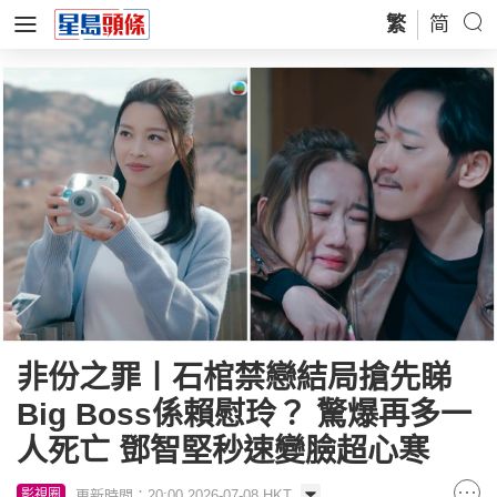
繁
简
非份之罪丨石棺禁戀結局搶先睇
Big Boss係賴慰玲？ 驚爆再多一
人死亡 鄧智堅秒速變臉超心寒
更新時間：20:00 2026-07-08 HKT
影視圈