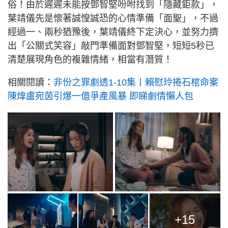
俗！由於遲遲未能按鄧智堅吩咐找到「隱藏鉅款」，
葉靖儀先是懷著誠惶誠恐的心情準備「面聖」，不過
經過一、兩秒猶豫後，葉靖儀終下定決心，並努力擠
出「公關式笑容」敲門準備面對鄧智堅，短短5秒已
清楚展現角色的複雜情緒，相當有潛質！
相關閱讀：
非份之罪劇透1-10集丨賴慰玲捲石棺命案
陳煒盧宛茵引爆一億爭產風暴 即睇劇情懶人包
+15