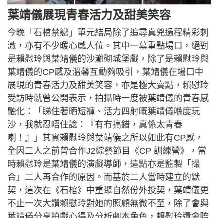
葉靖儀展現青春活力及甜美笑容
今晚「石棺禁戀」單元結局除了追尋真兇過程精彩刺
激，亦有不少暖心感人位。其中一幕重點場口，絕對
是賴慰玲與葉靖儀的沙灘砌城堡戲，除了是賴慰玲與
葉靖儀的CP感及溫馨互動夠吸引，葉靖儀在場口中
展現的青春活力及甜美笑容，亦是極大賣點，賴慰玲
受訪時就曾公開表示，拍攝時一度被葉靖儀的青春感
融化：「睇住著晒短褲、活力四射嘅葉靖儀喺度玩
沙，我就忍唔住諗：『有冇搞錯，真係太青春
喇！』」其實賴慰玲與葉靖儀之所以如此有CP感，
全因二人之前曾合作J2綜藝節目《CP 訓練營》，當
時賴慰玲是葉靖儀的演戲導師，這點亦是監製「撮
合」二人再合作的原因。而基於二人當時建立的默
契，這次在《石棺》中重聚自然份外投契，葉靖儀更
不止一次大讚賴慰玲對她的照顧無微不至，除了會與
葉靖儀分享拍戲心得及分析劇本角色，賴慰玲還會陪