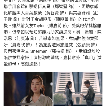
寧 飾）與葉家謙（馬國明 飾）相認前世恩緣，強強
聯手用竊聽計擊退伍其昌（鄧智堅 飾），更助家謙
化解腹黑大哥葉啟榮（黃智賢 飾）與其妻舒雅（莊
子璇 飾）針對千金胡曉彤（陳曉華 飾）的代言危
機。雖然前女友Taylor（傅嘉莉 飾）受葉啟榮挑撥離
港，但幸如以預知超能力助家謙逆襲。另一邊廂，陳
浩恩（何廣沛 飾）苦戀幸如無果，竟借醉強吻葉熙
妍（游嘉欣 飾）！為擺脫渣男施繼威（張頴康 飾）
與閨密潘雪文 Sherman（郭柏妍 飾），幸如設炒股
陷阱並找家謙上演扮激吻戲碼，豈料意外「真咀」激
暈施母，高潮迭起！