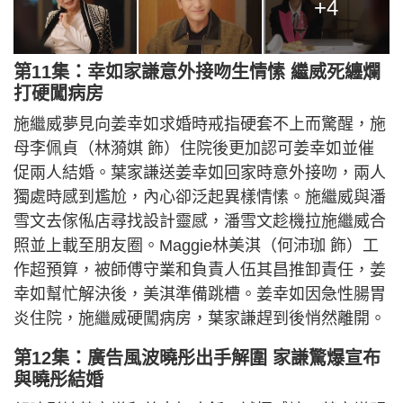
+4
第11集：幸如家謙意外接吻生情愫 繼威死纏爛
打硬闖病房
施繼威夢見向姜幸如求婚時戒指硬套不上而驚醒，施
母李佩貞（林漪娸 飾）住院後更加認可姜幸如並催
促兩人結婚。葉家謙送姜幸如回家時意外接吻，兩人
獨處時感到尷尬，內心卻泛起異樣情愫。施繼威與潘
雪文去傢俬店尋找設計靈感，潘雪文趁機拉施繼威合
照並上載至朋友圈。Maggie林美淇（何沛珈 飾）工
作超預算，被師傅守業和負責人伍其昌推卸責任，姜
幸如幫忙解決後，美淇準備跳槽。姜幸如因急性腸胃
炎住院，施繼威硬闖病房，葉家謙趕到後悄然離開。
第12集：廣告風波曉彤出手解圍 家謙驚爆宣布
與曉彤結婚