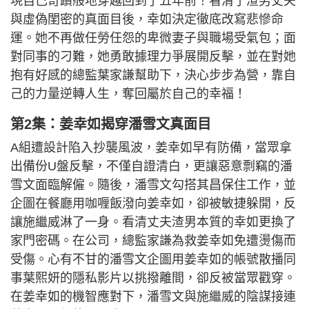
現自己奇蹟般地穿越回到了五年前！看清了渣男丈夫
與虛偽閨密的真面目後，幸如決定徹底改寫悲慘命
運。她不再做任勞任怨的卑微妻子與職場受氣包；面
對同事的刁難，她勇敢據理力爭展開反擊，並在對她
抱有好感的總監葉家謙幫助下，決心步步為營，靠自
己的力量逆轉人生，奪回屬於自己的幸福！
第2集：姜幸如揭穿潘雪文真面目
A組遭設計陷入抄襲風波，姜幸如早有防備，當眾拿
出備份U盤反擊，不僅自證清白，更讓惡意剽竊的潘
雪文面臨解僱。隨後，潘雪文勾搭其昌保住工作，並
企圖在餐廳用咖喱飯潑向姜幸如，卻被敏捷躲開，反
讓施繼威淋了一身。看清丈夫渣男本質的幸如更換了
家門密碼。在公司，總監家謙為救姜幸如免遭燙傷而
受傷。心有不甘的潘雪文企圖用姜幸如的帳號散播同
事葉熙妍的隱私影片以挑撥離間，卻反被當眾戳穿。
在姜幸如的機智應對下，潘雪文與施繼威的陰謀接連