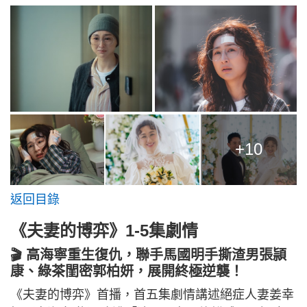
+10
返回目錄
《夫妻的博弈》1-5集劇情
🎬 高海寧重生復仇，聯手馬國明手撕渣男張頴
康、綠茶閨密郭柏妍，展開終極逆襲！
《夫妻的博弈》首播，首五集劇情講述絕症人妻姜幸