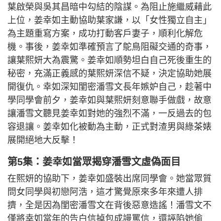
葉啟榮與吳其昌暗中勾結的陰謀。為阻止施繼威藉此
上位，姜幸如主動協助葉家謙，以「女性獨立自主」
為主題重寫方案，成功打動客戶妻子，順利化解危
機。事後，姜幸如準確預言了鴕鳥阻礙交通的奇事，
讓葉熙妍大為震驚。姜幸如順勢坦白自己死後重生的
秘密，充滿正義感的葉熙妍深信不疑，決定協助她展
開復仇。幸如深知閨密潘雪文長年嫉妒自己，趁著中
學同學會前夕，姜幸如與葉熙妍刻意聯手做戲，故意
讓潘雪文聽見姜幸如對她的強烈不滿，一反過去的包
容退讓。姜幸如化被動為主動，正式對渣男與綠茶婊
展開絕地大反擊！
第5集：姜幸如當眾揭穿潘雪文虛偽面目
在熙妍的協助下，姜幸如盛裝出席同學會。她當眾質
問女同學與初戀阿浩，這才驚覺原來多年來遭人排
擠，全是因為閨密潘雪文在背後惡意造謠！潘雪文不
僅將幸如當年的告白信掉包成謾罵信，還誣陷她偷