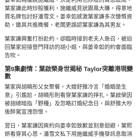
姜幸如為擺脫施繼威，決定利用他炒股的貪念設局。
葉家謙此時炒股獲利，施繼威見狀跟風大賺，得意地
買名牌包討好潘雪文。姜幸如感激葉家謙多次慷慨資
助，邀其共進晚餐，老闆更誤認葉家謙為其男友。
葉家謙興奮打扮赴約，卻臨時接到老夫人急召，被迫
回葉家迎接登門拜訪的胡小姐，與姜幸如的約會面臨
告吹。
第9集劇情：葉啟榮身世揭秘 Taylor突離港現變
數
葉家與胡曉彤父女聚餐，大嫂舒雅冷言「婚姻是生
意」引尷尬，胡曉彤則看穿葉家謙的掙扎。葉啟榮因
被胡總暗指「野種」及忽略訂婚紀念日，與舒雅大吵
後醉駕宣洩怨恨。
翌日，葉家謙因爽約向姜幸如致歉並刻意迴避，葉熙
妍看穿其心思。潘雪文私下用施繼威手機發訊息取消