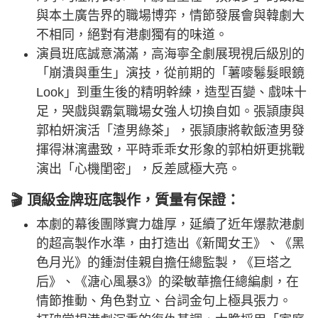
與本土廣告界的職場博弈，情節發展會與韓劇大
不相同，絕對有港劇獨有的味道。
演員班底誠意滿滿，高海寧全劇展現視后級別的
「崩潰與重生」演技，從前期的「薯嘜鬈髮眼鏡
Look」到重生後的精明幹練，造型百變、戲味十
足，哭戲與霸氣職場女強人切換自如。張頴康與
郭柏妍演活「渣男綠茶」，張頴康將軟飯渣男發
揮得淋漓盡致，平時乖乖女形象的郭柏妍更挑戰
演出「心機閨密」，反差感極大亮。
🎬 頂級金牌班底製作，質量有保證：
本劇的幕後團隊實力雄厚，延續了近年爆款港劇
的超高製作水準，由打造出《新聞女王》、《黑
色月光》的鍾澍佳親自擔任總監製，《巨塔之
后》、《溏心風暴3》的梁敏華擔任總編劇，在
情節推動、角色對立、台詞金句上極具張力。