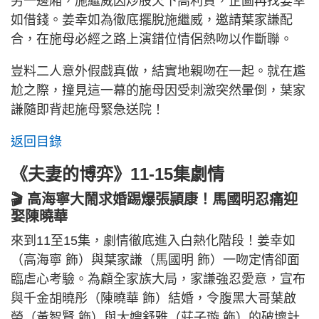
另一邊廂，施繼威因炒股欠下高利貸，企圖再找姜幸
如借錢。姜幸如為徹底擺脫施繼威，邀請葉家謙配
合，在施母必經之路上演錯位情侶熱吻以作斷聯。
豈料二人意外假戲真做，結實地親吻在一起。就在尷
尬之際，撞見這一幕的施母因受刺激突然暈倒，葉家
謙隨即背起施母緊急送院！
返回目錄
《夫妻的博弈》11-15集劇情
🎬 高海寧大鬧求婚踢爆張頴康！馬國明忍痛迎
娶陳曉華
來到11至15集，劇情徹底進入白熱化階段！姜幸如
（高海寧 飾）與葉家謙（馬國明 飾）一吻定情卻面
臨虐心考驗。為顧全家族大局，家謙強忍愛意，宣布
與千金胡曉彤（陳曉華 飾）結婚，令腹黑大哥葉啟
榮（黃智賢 飾）與大嫂舒雅（莊子璇 飾）的破壞計