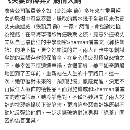
《夫妻的博弈》劇情大綱
廣告公司職員姜幸如（高海寧 飾）多年來在重男輕
女的職場中忍氣吞聲，賺取的薪水幾乎全數用來供養
丈夫施繼威（張頴康 飾）一家。然而，命運對她極
為殘酷，在高海寧確診胃癌晚期之際，竟意外撞破丈
夫與自己最信任的中學閨密Sherman潘雪文（郭柏妍
飾）的地下情，更令她崩潰的是，兩人正暗中策劃謀
奪她的巨額存款與保險金。在身心俱疲與極度悲憤之
下，姜幸如不慎遭遇車禍，含恨而終。姜幸如奇蹟般
地回到了五年前，重新站在人生的十字路口。這一
次，她帶著對未來的「預知記憶」徹底覺醒，決定不
再做任人擺佈的犧牲品。面對施繼威和Sherman潘雪
文的虛情假意，她冷靜應對，不僅巧妙避開了兩人設
計的抄襲嫁禍與下藥陷害，更將這些惡毒計謀原封不
動地反彈給他們，一步步撕破這對渣男與「綠茶」閨
密的偽善面具。