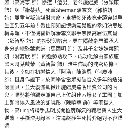
如（高海寧 飾）慘遭「渣男」老公施繼威（張頴康
飾）與「綠茶婊」死黨Sherman潘雪文（郭柏妍
飾）雙重背叛兼謀財害命，車禍慘死後竟奇蹟穿越重
生回到五年前！帶住預知記憶霸氣覺醒的幸如決意逆
轉命運，不僅機智拆解潘雪文聯手無良高層伍其昌
（鄧智堅 飾）的抄襲與陷害，更在隱藏豪門繼承人
身分的總監葉家謙（馬國明 飾）及其千金妹妹葉熙
妍（游嘉欣 飾）的強勢助攻下，成功化解由家族腹
黑大哥葉啟榮（黃智賢 飾）暗中佈局的洩密危機。
其後，幸如在初戀情人「阿浩」陳浩恩（何廣沛
飾）挺身作證下，於同學會當眾撕破雪文多年的造謠
假面具，並大義滅親揪出施繼威這名出賣公司的內
鬼，順勢將他踢走兼自己上位組建索爆女子軍團；加
上即將捲入風波的胡曉彤（陳曉華 飾）等關鍵人
物，高Ling將聯手馬明展開極度解氣的職場與人生大
逆襲，手撕渣男綠茶，這場終極生死博弈絕對不容錯
過！