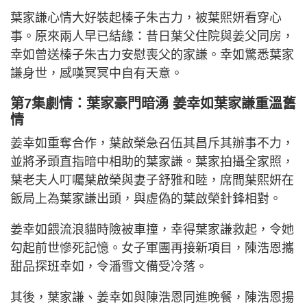
葉家謙心情大好裝起榛子朱古力，被葉熙妍看穿心
事。原來兩人早已結緣：昔日葉父住院與姜父同房，
幸如曾送榛子朱古力安慰喪父的家謙。幸如驚悉葉家
謙身世，感嘆冥冥中自有天意。
第7集劇情：葉家豪門暗湧 姜幸如葉家謙重溫舊
情
姜幸如重奪合作，葉啟榮急召伍其昌斥其辦事不力，
並將矛頭直指暗中相助的葉家謙。葉家拍攝全家照，
葉老夫人叮囑葉啟榮與妻子舒雅和睦，席間葉熙妍在
飯局上為葉家謙出頭，與虛偽的葉啟榮針鋒相對。
姜幸如餵流浪貓時險被車撞，幸得葉家謙救起，令她
勾起前世慘死記憶。女子軍團再接新項目，陳浩恩攜
甜品探班幸如，令潘雪文備受冷落。
其後，葉家謙、姜幸如與陳浩恩同進晚餐，陳浩恩揚