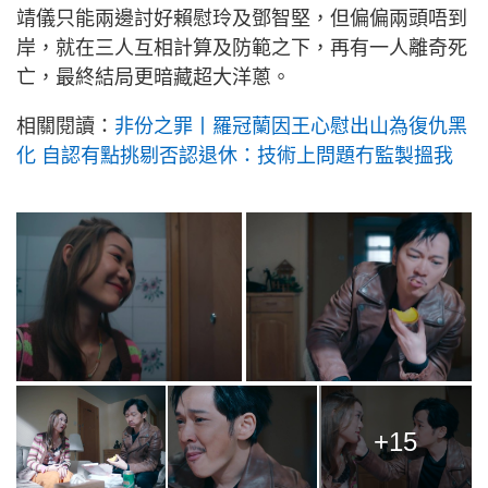
靖儀只能兩邊討好賴慰玲及鄧智堅，但偏偏兩頭唔到
岸，就在三人互相計算及防範之下，再有一人離奇死
亡，最終結局更暗藏超大洋蔥。
相關閱讀：
非份之罪丨羅冠蘭因王心慰出山為復仇黑
化 自認有點挑剔否認退休：技術上問題冇監製搵我
+15