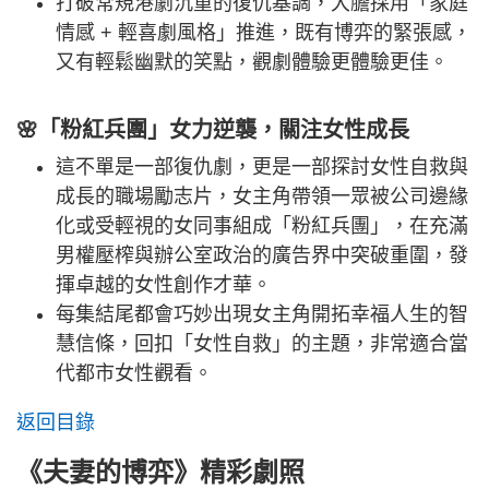
打破常規港劇沉重的復仇基調，大膽採用「家庭
情感 + 輕喜劇風格」推進，既有博弈的緊張感，
又有輕鬆幽默的笑點，觀劇體驗更體驗更佳。
🌸「粉紅兵團」女力逆襲，關注女性成長
這不單是一部復仇劇，更是一部探討女性自救與
成長的職場勵志片，女主角帶領一眾被公司邊緣
化或受輕視的女同事組成「粉紅兵團」，在充滿
男權壓榨與辦公室政治的廣告界中突破重圍，發
揮卓越的女性創作才華。
每集結尾都會巧妙出現女主角開拓幸福人生的智
慧信條，回扣「女性自救」的主題，非常適合當
代都市女性觀看。
返回目錄
《夫妻的博弈》精彩劇照