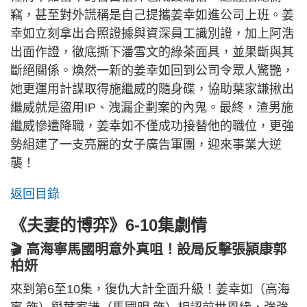
竊，甚至對外謊稱是自己提攜姜幸如進公司上班。姜
幸如立刻拿出合照證據與資深員工識別證，加上阿浩
出面作證，徹底撕下潘雪文的綠茶面具，並果斷與其
斷絕關係。煥然一新的姜幸如回到公司令眾人驚艷，
她更運用計謀取得施繼威的隨身碟，協助葉家謙揪出
繼威就是盜用IP、洩漏企劃案的內鬼。最終，渣男施
繼威慘遭降職，姜幸如不僅成功接替他的職位，更強
勢組建了一支亮麗的女子廣告軍團，迎來事業大逆
襲！
返回目錄
《夫妻的博弈》6-10集劇情
🎬 高海寧馬國明意外真咀！設局反擊張頴康郭
柏妍
來到第6至10集，復仇大計全面升級！姜幸如（高海