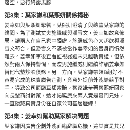
落空，惡行終露馬腳！
第3集：葉家謙和葉熙妍關係揭秘
姜幸如與葉熙妍聚餐，葉熙妍澄清了與總監葉家謙的
緋聞。為了測試丈夫施繼威與潘雪文，姜幸如故意佈
局，讓兩人在自己家中獨處。施繼威色心大起欲與潘
雪文苟合，但潘雪文不滿被當作姜幸如的替身而憤然
離去。姜幸如事後查看監視器雖未見越軌實證，但依
然對兩人保持警惕，而渣男施繼威則繼續詐騙姜幸如
替他代墊炒股債務。另一方面，葉家謙帶領B組好不
容易完成的珠寶廣告企劃，竟意外提前外洩給競爭對
手，導致公司面臨巨額索賠。葉家謙帶著葉熙妍回家
向長輩商討對策，這才揭曉原來兩人竟是豪門兄妹，
一直隱藏真實身份在自家公司基層歷練！
第4集：姜幸如幫助葉家解决問題
葉家謙因廣告企劃外洩面臨辭職危機，這其實是其兄