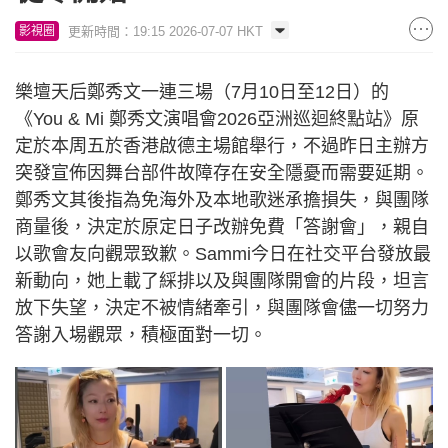
更新時間：19:15 2026-07-07 HKT
影視圈
樂壇天后鄭秀文一連三場（7月10日至12日）的
《You & Mi 鄭秀文演唱會2026亞洲巡迴終點站》原
定於本周五於香港啟德主場館舉行，不過昨日主辦方
突發宣佈因舞台部件故障存在安全隱憂而需要延期。
鄭秀文其後指為免海外及本地歌迷承擔損失，與團隊
商量後，決定於原定日子改辦免費「答謝會」，親自
以歌會友向觀眾致歉。Sammi今日在社交平台發放最
新動向，她上載了綵排以及與團隊開會的片段，坦言
放下失望，決定不被情緒牽引，與團隊會儘一切努力
答謝入埸觀眾，積極面對一切。