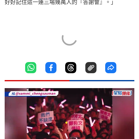
好好記住這一連三埸幾萬人的『答謝會』。」