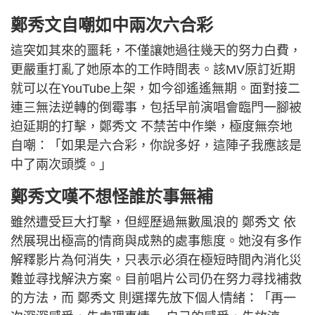
鄭秀文自嘲如中兩次六合彩
這突如其來的噩耗，不僅讓她過往幾天的努力白費，
更嚴重打亂了她原本的工作時間表。該MV原訂近期
就可以在YouTube上架，如今卻遙遙無期。面對接二
連三無法逆轉的倒霉事，包括早前演唱會臨門一腳被
迫延期的打擊，鄭秀文 不禁苦中作樂，極度無奈地
自嘲：「如果是六合彩，你說多好，這陣子我應該是
中了兩次頭獎。」
鄭秀文嘆不想怪誰於事無補
雖然遭受巨大打擊，但經歷過無數風浪的 鄭秀文 依
然展現出極高的情商與成熟的處事態度。她沒有多作
解釋影片為何消失，只表示必須在極短時間內消化災
難並尋找解決方案。目前唱片公司仍在努力尋找補救
的方法，而 鄭秀文 則選擇先放下個人情緒：「再一