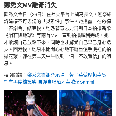
鄭秀文MV離奇消失
鄭秀文今日（26日）在社交平台上撰寫長文，無奈細
訴這樁不可思議的「災難性」事件。她透露，在啟德
「答謝會」結束後，她憑著意志力飛到日本拍攝新歌
《隕石與地球》等兩首MV，直到拍攝順利完成，她
才敢讓自己放鬆下來，同時也才驚覺自己早已身心透
支。回港後，她原本開開心心地不斷重溫手機裡的拍
攝花絮，卻在第二天中午收到一個「不敢置信」的消
息。
相關閱讀：
鄭秀文答謝會尾場｜黃子華做壓軸嘉賓
罕有再度棟篤笑 自彈自唱晒才華歌頌Sammi