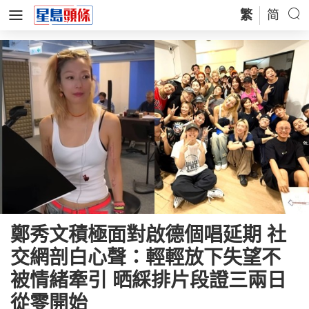
繁
简
鄭秀文積極面對啟德個唱延期 社
交網剖白心聲：輕輕放下失望不
被情緒牽引 晒綵排片段證三兩日
從零開始