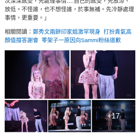
次深深感受，先處理事情….自己的感受，先放涼、
放低。不怪誰，也不想怪誰，於事無補。先冷靜處理
事情，更重要。」
相關閱讀：
鄭秀文兩餅印家姐激罕現身 打扮貴氣高
顏值撐答謝會 零架子一原因向Sammi粉絲道歉
+17