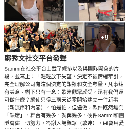
+8
鄭秀文社交平台發聲
Sammi在社交平台上載了綵排以及與團隊開會的片
段，並寫上：「輕輕放下失望，決定不被情緒牽引，
完全理解公司有這個決定的艱難和安全考量，凡事總
有美意。剩下只有一念：歌迷觀眾感受，還有我們還
可做什麼？縱使只得三兩天從零開始建立一件新事
（新流序和內容）。怕是怕，但儘做，軟件既然無奈
「缺席」，舞台有幾多，就俾幾多，硬件Sammi和團
隊會儘一切努力，答謝入埸觀眾（歌迷），Mi會用愛