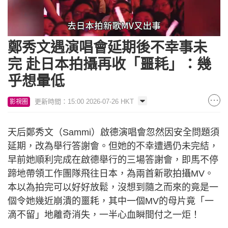
Loaded
:
Unmute
71.24%
鄭秀文遇演唱會延期後不幸事未
完 赴日本拍攝再收「噩耗」：幾
乎想暈低
更新時間：15:00 2026-07-26 HKT
影視圈
天后鄭秀文（Sammi）啟德演唱會忽然因安全問題須
延期，改為舉行答謝會。但她的不幸遭遇仍未完結，
早前她順利完成在啟德舉行的三場答謝會，即馬不停
蹄地帶領工作團隊飛往日本，為兩首新歌拍攝MV。
本以為拍完可以好好放鬆，沒想到隨之而來的竟是一
個令她幾近崩潰的噩耗，其中一個MV的母片竟「一
滴不留」地離奇消失，一半心血瞬間付之一炬！