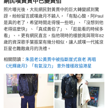
網民嘆黃貫中已變黃伯
照片曝光後，大批網民對黃貫中的巨大轉變感到驚
訝，紛紛留言感嘆歲月不饒人，「有點心酸，阿Paul
是真的老了，希望時間走得慢一些吧」、「沒想到他
老得這麼快」、「真成黃伯了」、「趁能看的時候多
看」、。更有網民直言，指他現時的樣貌竟與現年82
歲的資深歌手葉振棠有幾分相似，讓人感嘆一代搖滾
巨星也難敵歲月的洗禮。
相關閱讀：
朱茵老公黃貫中被指斷崖式衰老 再唱
《光輝歲月》「有氣沒力」 意外撞樣政協港星