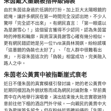
朱茵戴大墨鏡被指神級偽裝
由於朱茵這身過於低調的打扮，加上巨大太陽眼鏡的
遮掩，讓許多網民在第一時間完全沒認出她，不少人
驚呼「完全認不出來」。有網民直言：「第一眼還以
為是謝雪心！」這個留言獲得不少認同，認為朱茵當
時的神態和輪廓，與資深演員謝雪心確有幾分相似。
更有網民錯認她是另一位TVB演員林漪娸，紛紛感嘆
「這墨鏡的偽裝也太好了」、「在人群中很難看出
來」，形容朱茵這次的「偽裝」相當成功，完美融入
路人之中。
朱茵老公黃貫中被指斷崖式衰老
近日不僅朱茵的真實模樣引發討論，她的老公黃貫中
近期同樣因為外貌狀態而成為網民討論對象。早前黃
貫中在內地舉行演唱會，演出結束後大批忠實歌迷特
意前往他下榻的酒店門外守候。一向親民的黃貫中大
方為歌迷簽名留念，但在粉絲近距離拍攝的「生圖」