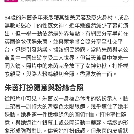
54歲的朱茵多年來憑藉其甜美笑容及惹火身材，成為
無數影迷心中的性感女神。近年她雖然減少了幕前演
出，但一舉一動依然是外界焦點。有網民分享早前在
英國倫敦偶遇朱茵，並興奮地將合照分享至社交平
台，迅速引發熱議。據該網民透露，當時朱茵與老公
黃貫中一同出遊享受二人世界，但當天黃貫中並未一
同入鏡。照片中的朱茵完全放下了女神包袱，打扮樸
素親民，與路人粉絲親切合照，盡顯友善一面。
朱茵打扮隨意與粉絲合照
從照片中可見，朱茵以一身極為休閒的裝扮示人，臉
上架著一副特大的漸變色太陽眼鏡，幾乎遮住了她半
邊臉。她身穿一件橄欖綠色的圓領T恤，打扮率性隨
意，與她過往在銀幕上或公開活動中華麗、精緻的形
象形成強烈對比。儘管她打扮低調，但朱茵的皮膚狀