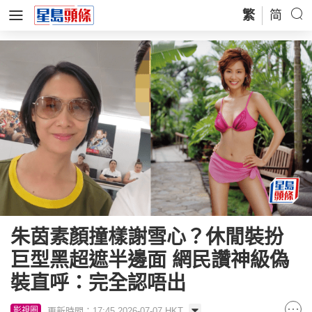
繁
简
朱茵素顏撞樣謝雪心？休閒裝扮
巨型黑超遮半邊面 網民讚神級偽
裝直呼：完全認唔出
更新時間：17:45 2026-07-07 HKT
影視圈