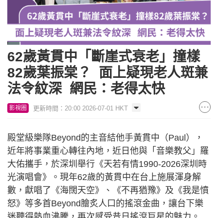
62歲黃貫中「斷崖式衰老」撞樣
82歲葉振棠？ 面上疑現老人斑兼
法令紋深 網民：老得太快
更新時間：20:00 2026-07-01 HKT
影視圈
殿堂級樂隊Beyond的主音結他手黃貫中（Paul），
近年將事業重心轉往內地，近日他與「音樂教父」羅
大佑攜手，於深圳舉行《天若有情1990-2026深圳時
光演唱會》。現年62歲的黃貫中在台上施展渾身解
數，獻唱了《海闊天空》、《不再猶豫》及《我是憤
怒》等多首Beyond膾炙人口的搖滾金曲，讓台下樂
迷聽得熱血沸騰，再次感受昔日搖滾巨星的魅力。