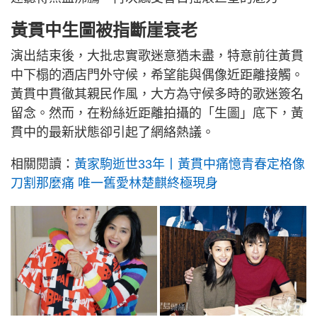
黃貫中生圖被指斷崖衰老
演出結束後，大批忠實歌迷意猶未盡，特意前往黃貫
中下榻的酒店門外守候，希望能與偶像近距離接觸。
黃貫中貫徹其親民作風，大方為守候多時的歌迷簽名
留念。然而，在粉絲近距離拍攝的「生圖」底下，黃
貫中的最新狀態卻引起了網絡熱議。
相關閱讀：
黃家駒逝世33年丨黃貫中痛憶青春定格像
刀割那麼痛 唯一舊愛林楚麒終極現身