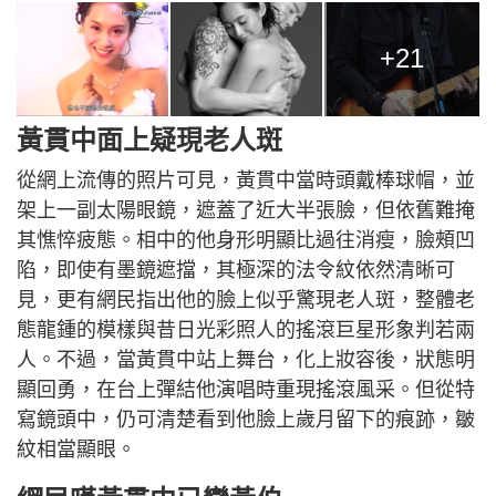
+21
黃貫中面上疑現老人斑
從網上流傳的照片可見，黃貫中當時頭戴棒球帽，並
架上一副太陽眼鏡，遮蓋了近大半張臉，但依舊難掩
其憔悴疲態。相中的他身形明顯比過往消瘦，臉頰凹
陷，即使有墨鏡遮擋，其極深的法令紋依然清晰可
見，更有網民指出他的臉上似乎驚現老人斑，整體老
態龍鍾的模樣與昔日光彩照人的搖滾巨星形象判若兩
人。不過，當黃貫中站上舞台，化上妝容後，狀態明
顯回勇，在台上彈結他演唱時重現搖滾風采。但從特
寫鏡頭中，仍可清楚看到他臉上歲月留下的痕跡，皺
紋相當顯眼。