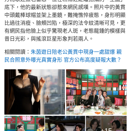
底下，他的最新狀態卻惹來網民感嘆。照片中的黃貫
中頭戴棒球帽並架上墨鏡，難掩憔悴疲態，身形明顯
比過往消瘦、臉頰凹陷，極深的法令紋清晰可見，更
有網民指他臉上似乎驚現老人斑，老態龍鍾的模樣與
昔日光彩，與搖滾巨星形象判若兩人。
相關閱讀：
朱茵遊日陪老公黃貫中現身一處甜爆 親
民合照意外曝光真實身形 官方公布高度疑報大數？
+15