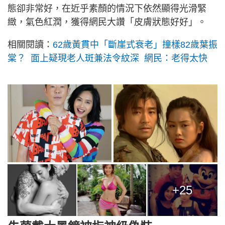
態卻非常好，在近乎素顏的情況下依然顯得光滑緊
緻，氣色紅潤，獲得網民大讚「皮膚狀態好好」。
相關閱讀：
62歲黃貫中「斷崖式衰老」撞樣82歲葉振
棠？ 面上疑現老人斑兼法令紋深 網民：老得太快
+25