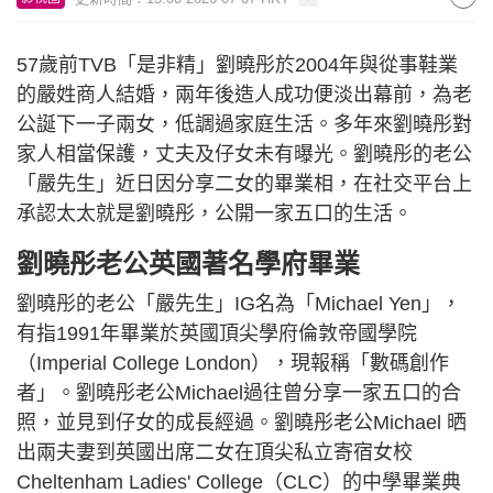
57歲前TVB「是非精」劉曉彤於2004年與從事鞋業
的嚴姓商人結婚，兩年後造人成功便淡出幕前，為老
公誕下一子兩女，低調過家庭生活。多年來劉曉彤對
家人相當保護，丈夫及仔女未有曝光。劉曉彤的老公
「嚴先生」近日因分享二女的畢業相，在社交平台上
承認太太就是劉曉彤，公開一家五口的生活。
劉曉彤老公英國著名學府畢業
劉曉彤的老公「嚴先生」IG名為「Michael Yen」，
有指1991年畢業於英國頂尖學府倫敦帝國學院
（Imperial College London），現報稱「數碼創作
者」。劉曉彤老公Michael過往曾分享一家五口的合
照，並見到仔女的成長經過。劉曉彤老公Michael 晒
出兩夫妻到英國出席二女在頂尖私立寄宿女校
Cheltenham Ladies' College（CLC）的中學畢業典