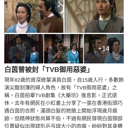
+14
白茵曾被封「TVB御用惡婆」
現年82歲的資深綠葉演員白茵，自15歲入行，多數飾
演尖酸刻薄的婦人角色，故有「TVB御用惡婆」之
稱，白茵拍畢TVB劇集《大藥坊》後息影，正式退
休。去年有網民在小紅書上分享了一張在香港街頭巧
遇白茵的合照，滿頭白髮的她臉上開始浮現歲月痕
跡，但精神狀態尚算不俗，不過有網民發現白茵頸部
位置疑似出現球形乒乓球大小的肉瘤，紛紛對其身體