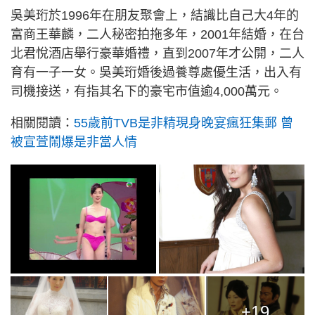
吳美珩於1996年在朋友聚會上，結識比自己大4年的
富商王華麟，二人秘密拍拖多年，2001年結婚，在台
北君悅酒店舉行豪華婚禮，直到2007年才公開，二人
育有一子一女。吳美珩婚後過養尊處優生活，出入有
司機接送，有指其名下的豪宅市值逾4,000萬元。
相關閱讀：
55歲前TVB是非精現身晚宴瘋狂集郵 曾
被宣萱鬧爆是非當人情
+19