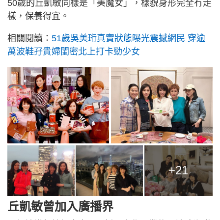
50歲的丘凱敏同樣是「美魔女」，樣貌身形完全冇走
樣，保養得宜。
相關閱讀：
51歲吳美珩真實狀態曝光震撼網民 穿逾
萬波鞋孖貴婦閨密北上打卡勁少女
+21
丘凱敏曾加入廣播界