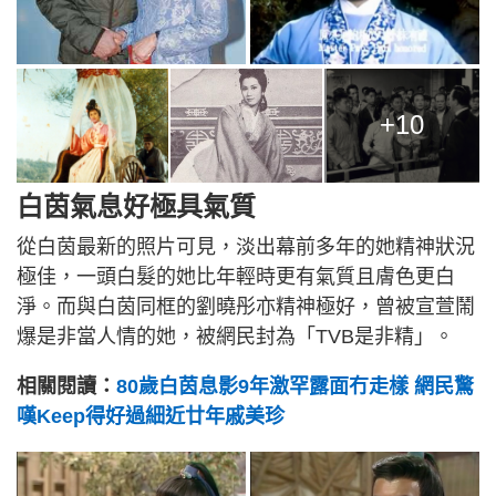
+10
白茵氣息好極具氣質
從白茵最新的照片可見，淡出幕前多年的她精神狀況
極佳，一頭白髮的她比年輕時更有氣質且膚色更白
淨。而與白茵同框的劉曉彤亦精神極好，曾被宣萱鬧
爆是非當人情的她，被網民封為「TVB是非精」。
相關閱讀：
80歲白茵息影9年激罕露面冇走樣 網民驚
嘆Keep得好過細近廿年戚美珍