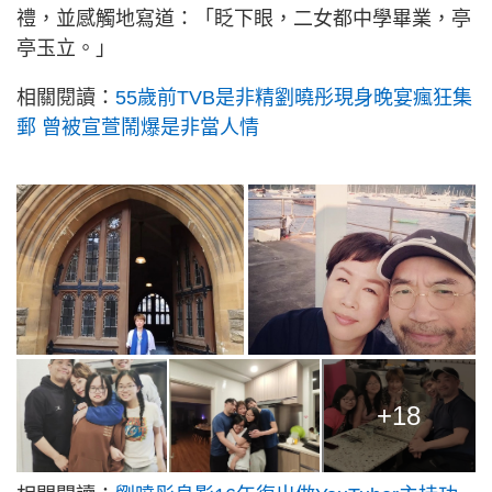
禮，並感觸地寫道：「眨下眼，二女都中學畢業，亭
亭玉立。」
相關閱讀：
55歲前TVB是非精劉曉彤現身晚宴瘋狂集
郵 曾被宣萱鬧爆是非當人情
+18