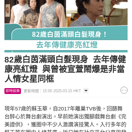
82歲白茵滿頭白髮現身 去年傳健
康亮紅燈 與曾被宣萱鬧爆是非當
人情女星同框
更新時間：15:00 2025-03-15 HKT
即時娛樂
現年57歲的蘇玉華，自2017年離巢TVB後，回篩舞
台醉心於舞台劇演出。早前她演出獨腳戲舞台劇《完
美證供》，獲圈中不少人激讚演技驚人。入行多年的