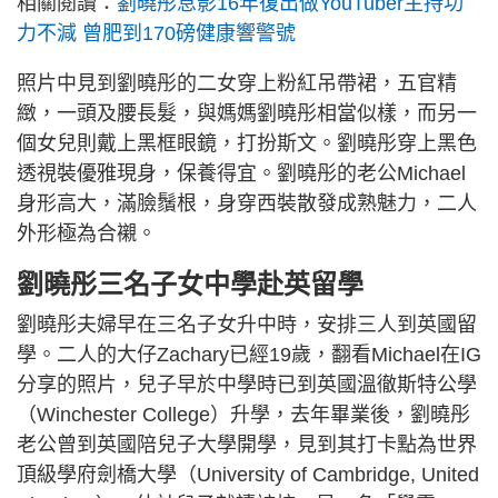
相關閱讀：
劉曉彤息影16年復出做YouTuber主持功
力不減 曾肥到170磅健康響警號
照片中見到劉曉彤的二女穿上粉紅吊帶裙，五官精
緻，一頭及腰長髮，與媽媽劉曉彤相當似樣，而另一
個女兒則戴上黑框眼鏡，打扮斯文。劉曉彤穿上黑色
透視裝優雅現身，保養得宜。劉曉彤的老公Michael
身形高大，滿臉鬚根，身穿西裝散發成熟魅力，二人
外形極為合襯。
劉曉彤三名子女中學赴英留學
劉曉彤夫婦早在三名子女升中時，安排三人到英國留
學。二人的大仔Zachary已經19歲，翻看Michael在IG
分享的照片，兒子早於中學時已到英國溫徹斯特公學
（Winchester College）升學，去年畢業後，劉曉彤
老公曾到英國陪兒子大學開學，見到其打卡點為世界
頂級學府劍橋大學（University of Cambridge, United