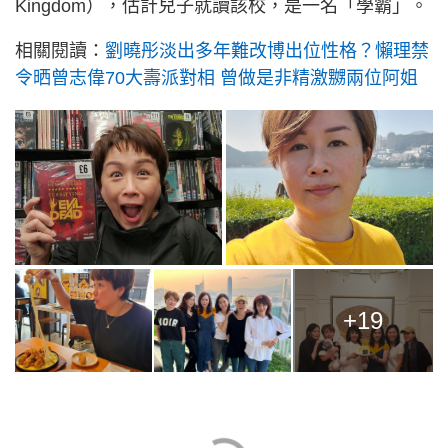
Kingdom），估計兒子就讀該校，是一名「學霸」。
相關閱讀：
劉曉彤淡出多年難改博出位性格？懶理禁
令晒曾志偉70大壽派對相 曾做是非精激嬲兩位阿姐
+19