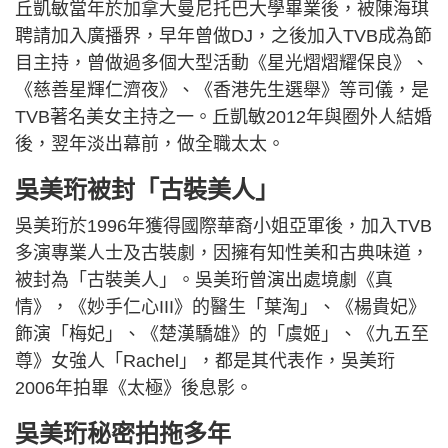
丘凱敏當年於加拿大曼尼托巴大學畢業後，被陳海琪
聘請加入廣播界，早年曾做DJ，之後加入TVB成為節
目主持，曾做過多個大型活動《星光熠熠耀保良》、
《慈善星輝仁濟夜》、《香港先生選舉》等司儀，是
TVB著名美女主持之一。丘凱敏2012年與圈外人結婚
後，翌年淡出幕前，做全職太太。
吳美珩被封「古裝美人」
吳美珩於1996年獲得國際華裔小姐亞軍後，加入TVB
多演專業人士及古裝劇，因擁有知性美和古典味道，
被封為「古裝美人」。吳美珩曾演出處境劇《真
情》，《妙手仁心III》的醫生「葉淘」、《楊貴妃》
飾演「梅妃」、《楚漢驕雄》的「虞姬」、《九五至
尊》女強人「Rachel」，都是其代表作，吳美珩
2006年拍畢《太極》後息影。
吳美珩秘密拍拖多年