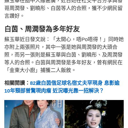
蘇玉華在圈中人緣甚廣，近日她在社交平台分享與發
哥周潤發、劉曉彤、白茵等人的合照，獲不少網民留
言讚好。
白茵、周潤發為多年好友
蘇玉華近日發文說：「太開心，唔Po唔得！」同時她
亦附上兩張照片，其中一張是她與周潤發的大頭合
照，而另一張則是蘇玉華與白茵、劉曉彤、及周潤發
等人的合照。白茵與周潤發是多年好友，曾有網民在
「金東大小廚」捕獲二人飯敘。
相關閱讀：
82歲白茵偕足球名宿丈夫罕現身 息影逾
10年頸部曾驚現肉瘤 近況曝光靠一招解決？