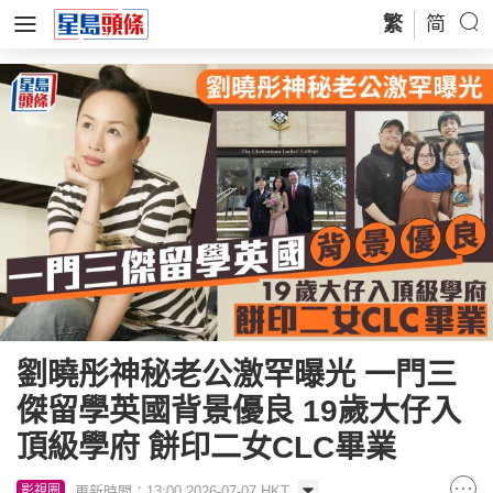
繁
简
劉曉彤神秘老公激罕曝光 一門三
傑留學英國背景優良 19歲大仔入
頂級學府 餅印二女CLC畢業
更新時間：13:00 2026-07-07 HKT
影視圈