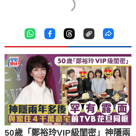
50歲「鄭裕玲VIP級閨密」神隱兩