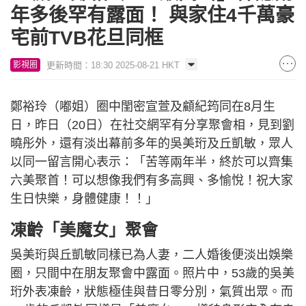
年多後罕有露面！ 與家住4千萬豪
宅前TVB花旦同框
更新時間：18:30 2025-08-21 HKT
影視圈
鄭裕玲（嘟姐）圈中閨密宣萱及顧紀筠同在8月生
日，昨日（20日）在社交網罕有分享聚會相，見到劉
曉彤外，還有淡出幕前多年的吳美珩及丘凱敏，眾人
以同一留言開心表示：「苦等兩年半，終於可以齊集
六美聚首！可以想像我們有多高興、多愉悅！祝大家
生日快樂，身體健康！！」
凍齡「美魔女」聚會
吳美珩與丘凱敏同樣已為人妻，二人婚後便淡出娛樂
圈，只間中在朋友聚會中露面。照片中，53歲的吳美
珩外表凍齡，狀態極佳與昔日零分別，氣質出眾。而