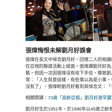
張煒悔恨未解劉月好誤會
張煒在長文中悼念劉月好，回憶二人的相識
在亞視的聯誼活動上碰面。張煒讚劉月好為
舊。但因一次因張煒沒有收下手信，導致劉
常：「人生就是這樣，有些事以為是小事，
沒有了」，張煒盼劉月好看到其悼念文：「
相關閱讀：
73歲「高齡亞姐」劉月好激罕露
劉月好生於1951年，於1996年以45歲