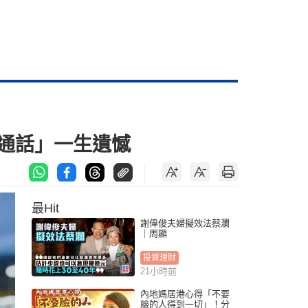
通話」一生遺憾
最Hit
謝偉俊夫婦擬效法蔡瀾
｜周顯
投資理財
21小時前
內地媽居港心得「不要
臉的人得到一切」！分