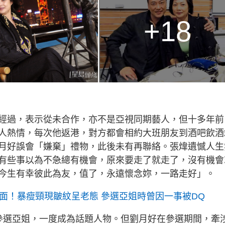
+18
經過，表示從未合作，亦不是亞視同期藝人，但十多年前
人熱情，每次他返港，對方都會相約大班朋友到酒吧飲酒
月好誤會「嫌棄」禮物，此後未有再聯絡。張煒遺憾人生
有些事以為不急總有機會，原來要走了就走了，沒有機會
今生有幸彼此為友，值了，永遠懷念妳，一路走好」。
面！暴瘦頸現皺紋呈老態 參選亞姐時曾因一事被DQ
之齡參選亞姐，一度成為話題人物。但劉月好在參選期間，牽