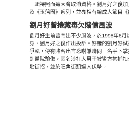
一輯裸照而遭大會取消資格。劉月好之後加
及《玉蒲團》系列，並亮相有線成人節目《
劉月好曾捲藏毒欠賭債風波
劉月好生前曾鬧出不少風波，於1998年6
身，劉月好之後作出投訴。好賭的劉月好試
爭執，傳有賭客出言恐嚇兼聯同一名手下掌
到醫院驗傷，兩名涉打人男子被警方拘捕扣
貼街招，並於旺角街頭遭人伏擊。