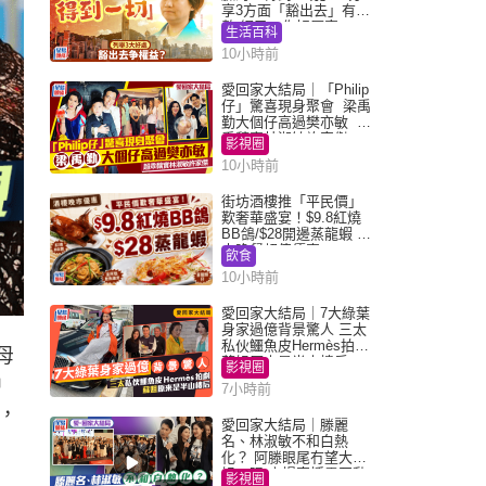
享3方面「豁出去」有著
數 網民：你好厲害
生活百科
10小時前
愛回家大結局｜「Philip
仔」驚喜現身聚會 梁禹
勤大個仔高過樊亦敏 超
乖黐實林淑敏許家傑
影視圈
10小時前
街坊酒樓推「平民價」
歎奢華盛宴！$9.8紅燒
BB鴿/$28開邊蒸龍蝦 3
大晚餐超值優惠
飲食
10小時前
愛回家大結局｜7大綠葉
身家過億背景驚人 三太
私伙鱷魚皮Hermès拍劇
母
蘇姐原來是半山樓后
影視圈
中
7小時前
，
愛回家大結局｜滕麗
名、林淑敏不和白熱
化？ 阿滕眼尾冇望大小
姐一眼 商場直播零互動
影視圈