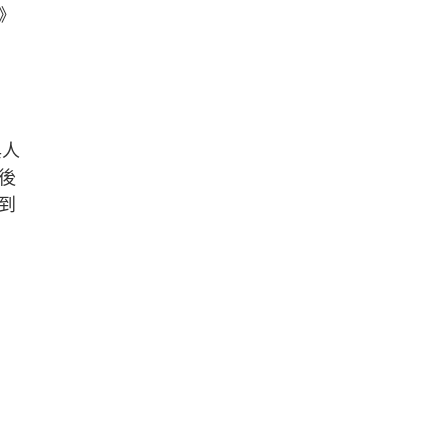
》
與人
後
到