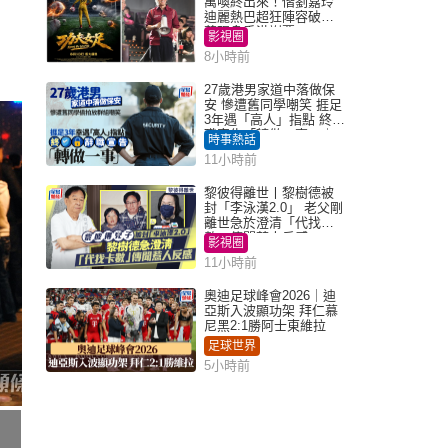
萬喚終出來！偕劉嘉玲
迪麗熱巴超狂陣容破天
荒現身香港謝票
影視圈
8小時前
27歲港男家道中落做保
安 慘遭舊同學嘲笑 捱足
3年遇「高人」指點 終辭
職宣告「轉做一事」｜
時事熱話
Juicy叮
11小時前
黎彼得離世丨黎樹德被
封「李泳漢2.0」 老父剛
離世急於澄清「代找卡
數」傳聞惹人反感
影視圈
11小時前
奧迪足球峰會2026｜迪
亞斯入波顯功架 拜仁慕
尼黑2:1勝阿士東維拉
足球世界
5小時前