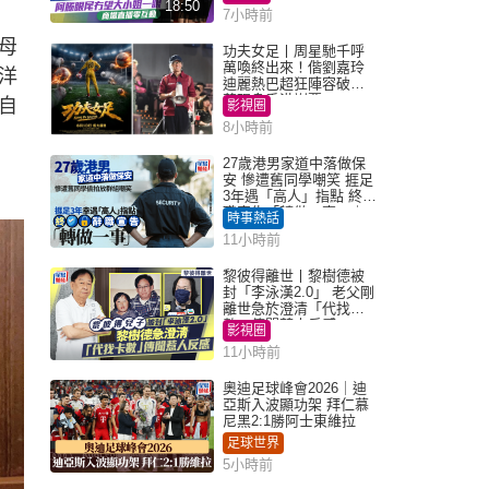
18:50
7小時前
母
功夫女足丨周星馳千呼
萬喚終出來！偕劉嘉玲
洋
迪麗熱巴超狂陣容破天
荒現身香港謝票
自
影視圈
8小時前
27歲港男家道中落做保
安 慘遭舊同學嘲笑 捱足
3年遇「高人」指點 終辭
職宣告「轉做一事」｜
時事熱話
Juicy叮
11小時前
黎彼得離世丨黎樹德被
封「李泳漢2.0」 老父剛
離世急於澄清「代找卡
數」傳聞惹人反感
影視圈
11小時前
奧迪足球峰會2026｜迪
亞斯入波顯功架 拜仁慕
尼黑2:1勝阿士東維拉
足球世界
5小時前