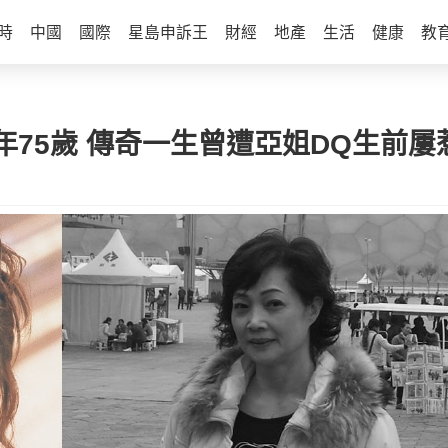
時
中國
國際
星島申訴王
財經
地產
生活
健康
教
75歲 傳奇一生曾遭亞姐DQ生前屢