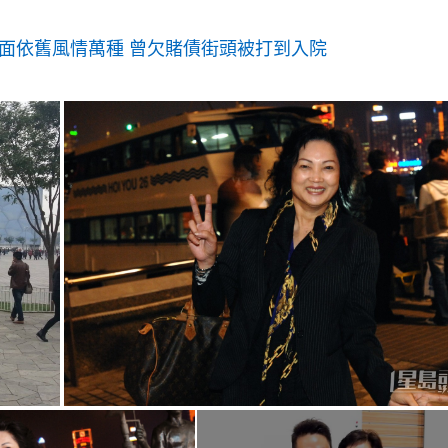
露面依舊風情萬種 曾欠賭債街頭被打到入院