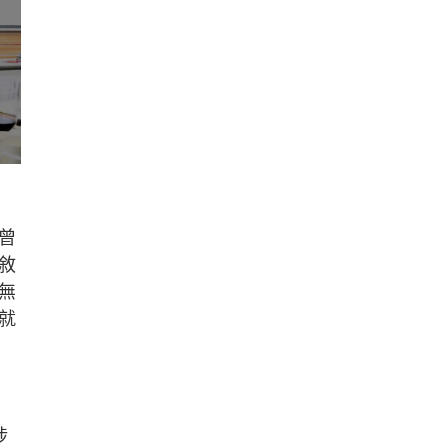
曾
敘
無
就
涉