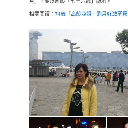
月」，並以虛齡「七十六歲」顯示。
相關閱讀：
74歲「高齡亞姐」劉月好激罕