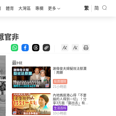
繁
简
育
體育
大灣區
專欄
更多
惹官非
最Hit
謝偉俊夫婦擬效法蔡瀾
｜周顯
投資理財
21小時前
內地媽居港心得「不要
臉的人得到一切」！分
享3方面「豁出去」有著
數 網民：你好厲害
生活百科
10小時前