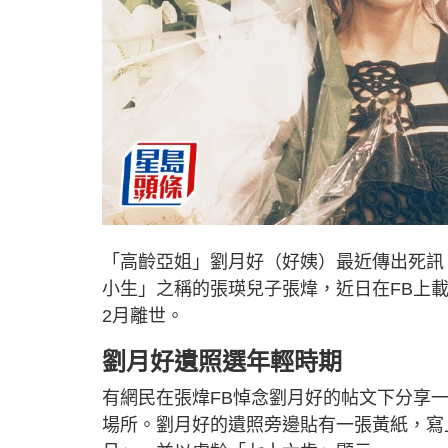
「高齡亞姐」劉月好（好姨）最近傳出死訊
小生」之稱的張瑛兒子張煒，近日在FB上
2月離世。
劉月好遺照選年輕時期
有網民在張煒FB悼念劉月好的帖文下分享
場所。劉月好的遺照旁邊貼有一張黃紙，寫