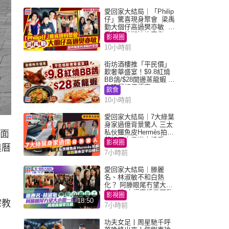
愛回家大結局｜「Philip
仔」驚喜現身聚會 梁禹
勤大個仔高過樊亦敏 超
乖黐實林淑敏許家傑
影視圈
10小時前
街坊酒樓推「平民價」
歎奢華盛宴！$9.8紅燒
BB鴿/$28開邊蒸龍蝦 3
大晚餐超值優惠
飲食
10小時前
愛回家大結局｜7大綠葉
身家過億背景驚人 三太
私伙鱷魚皮Hermès拍劇
千面
蘇姐原來是半山樓后
影視圈
農曆
7小時前
愛回家大結局｜滕麗
名、林淑敏不和白熱
化？ 阿滕眼尾冇望大小
姐一眼 商場直播零互動
影視圈
18:50
宗教
7小時前
功夫女足丨周星馳千呼