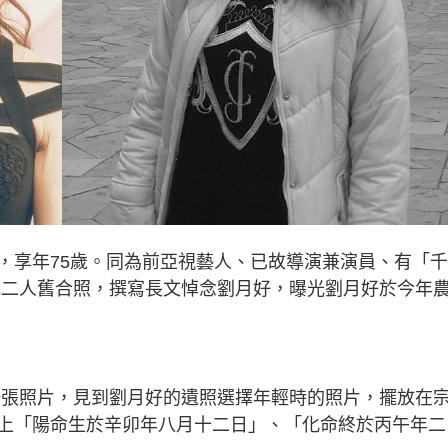
，享年75歲。同為前亞視藝人、已故導演兼演員、有「
載二人舊合照，撰寫長文悼念劉月好，曝光劉月好於今年
一張照片，見到劉月好的遺照選擇年輕時的照片，擺放在
上「陽命生於辛卯年八月十二日」、「化命終於丙午年二