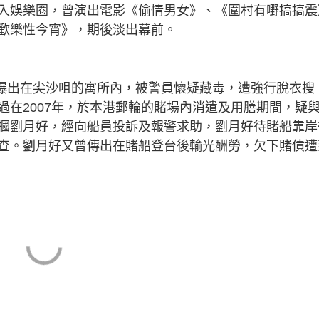
入娛樂圈，曾演出電影《偷情男女》、《圍村有嘢搞搞震
歡樂性今宵》，期後淡出幕前。
月爆出在尖沙咀的寓所內，被警員懷疑藏毒，遭強行脫衣搜
過在2007年，於本港郵輪的賭場內消遣及用膳期間，疑
摑劉月好，經向船員投訴及報警求助，劉月好待賭船靠岸
查。劉月好又曾傳出在賭船登台後輸光酬勞，欠下賭債遭