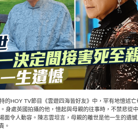
持的HOY TV節目《雲遊四海皆好友》中，罕有地憶述亡
一面。身處英國拍攝的他，憶起與母親的往事時，不禁悲從
場面令人動容。陳志雲坦言，母親的離世是他一生的遺憾
責。