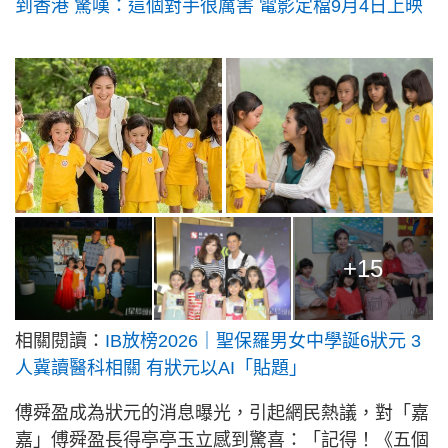
到香港 驚嘆：這個對手很厲害 電影定檔9月4日上映
+15
相關閱讀：
IB放榜2026｜聖保羅男女中學誕6狀元 3
人冀讀醫科相關 有狀元以AI「貼題」
傅舜盈成為狀元的消息曝光，引起網民熱議，對「嘉
嘉」傅舜盈長得亭亭玉立感到驚喜：「記得！《五個