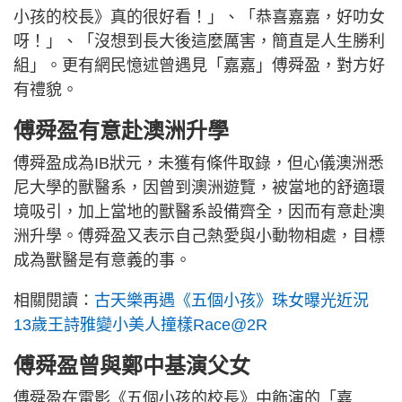
小孩的校長》真的很好看！」、「恭喜嘉嘉，好叻女
呀！」、「沒想到長大後這麼厲害，簡直是人生勝利
組」。更有網民憶述曾遇見「嘉嘉」傅舜盈，對方好
有禮貌。
傅舜盈有意赴澳洲升學
傅舜盈成為IB狀元，未獲有條件取錄，但心儀澳洲悉
尼大學的獸醫系，因曾到澳洲遊覽，被當地的舒適環
境吸引，加上當地的獸醫系設備齊全，因而有意赴澳
洲升學。傅舜盈又表示自己熱愛與小動物相處，目標
成為獸醫是有意義的事。
相關閱讀：
古天樂再遇《五個小孩》珠女曝光近況
13歲王詩雅變小美人撞樣Race@2R
傅舜盈曾與鄭中基演父女
傅舜盈在電影《五個小孩的校長》中飾演的「嘉