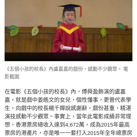
《五個小孩的校長》內盧嘉嘉的戲份，感動不少觀眾。 電
影截圖
在電影《五個小孩的校長》內，傅舜盈飾演的盧嘉
嘉，就是戲中姜皓文的女兒，個性懂事，更曾代表學
生，向戲中的校長楊千嬅說感謝辭，戲份甚重，精湛
演技感動不少觀眾。事實上，當年此電影成績非常理
想，香港票房總收入達到4,672萬，成為2015年最高
票房的港產片，亦是唯一一套打入2015年全年總票房