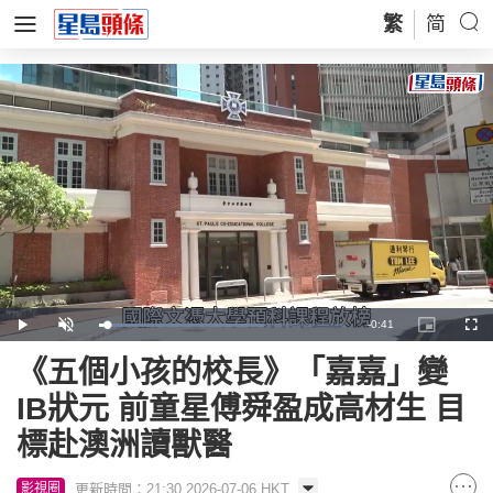
繁
简
Remaining
-
0:41
Loaded
:
Play
Unmute
Picture-
Full
67.03%
in-
Picture
Time
《五個小孩的校長》「嘉嘉」變
IB狀元 前童星傅舜盈成高材生 目
標赴澳洲讀獸醫
更新時間：21:30 2026-07-06 HKT
影視圈