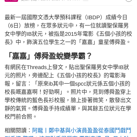
最新一屆國際文憑大學預科課程（IBDP）成績今日
（6日）放榜，在眾多狀元中，有一位就讀聖保羅男
女中學的IB狀元，被指是2015年電影《五個小孩的校
長》中，飾演五位學生之一的「嘉嘉」童星傅舜盈。
「嘉嘉」傅舜盈蛻變學霸？
有網民在Threads上發文，貼出聖保羅男女中學IB狀
元的照片，旁邊配上《五個小孩的校長》的電影海
報，留言：「原來ib其中一個spcc狀元係五個小孩的
校長嘅嘉嘉啊！好勁啊」。照片中，見到傅舜盈穿上
學校傳統的藍色長衫校服，臉上掛著微笑，散發出文
靜的氣質。傅舜盈手持成績單，與其餘五位狀元在學
校門前合照。
相關閱讀：
阿龍丨鄭中基與小演員盈盈從泰國鬥戲鬥