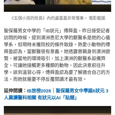
《五個小孩的校長》內的盧嘉嘉非常懂事。 電影截圖
聖保羅男女中學的「IB狀元」傅舜盈，昨日接受記者
訪問的時候，提到澳洲悉尼大學的獸醫系是她的心儀
學系，但現時未獲院校的條件取錄。熱愛小動物的傅
舜盈認為，當獸醫很有意義。她透露曾親身到澳洲遊
覽，被當地的環境吸引，加上澳洲的獸醫系設備齊
全，可讓她接觸更多種類的動物，因此決意前往升
學。談到溫習心得，傅舜盈認為要了解適合自己的方
法，而她就需要不停反覆閱讀才最有效。
延伸閱讀：
IB放榜2026｜聖保羅男女中學誕6狀元 3
人冀讀醫科相關 有狀元以AI「貼題」