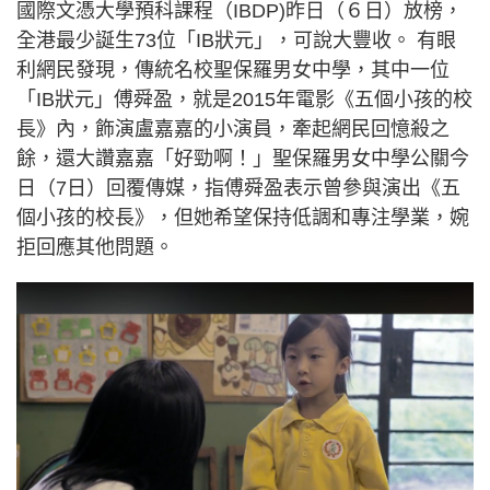
國際文憑大學預科課程（IBDP)昨日（６日）放榜，
全港最少誕生73位「IB狀元」，可說大豐收。 有眼
利網民發現，傳統名校聖保羅男女中學，其中一位
「IB狀元」傅舜盈，就是2015年電影《五個小孩的校
長》內，飾演盧嘉嘉的小演員，牽起網民回憶殺之
餘，還大讚嘉嘉「好勁啊！」聖保羅男女中學公關今
日（7日）回覆傳媒，指傅舜盈表示曾參與演出《五
個小孩的校長》，但她希望保持低調和專注學業，婉
拒回應其他問題。