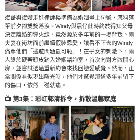
斌哥與斌嫂走進律師樓準備為婚姻畫上句號，怎料落
筆前夕卻雙雙落淚。Windy與晨仔此時終於得知父母
決定離婚的導火線，竟然源於多年前的一場背叛。兩
夫妻在街坊面前繼續假裝恩愛，讓看不下去的Windy
痛罵他們「逃避問題最可恥」！在子女的刺激下，兩
人終於硬著頭皮踏入婚姻諮詢室，首次向對方敞開心
扉，並嘗試透過重新約會來找回戀愛感覺。然而，正
當關係看似現出曙光時，他們才驚覺那道多年前留下
的傷口，依然一碰就痛。
📺 第3集：彩虹邨清拆令，拆散溫馨家庭