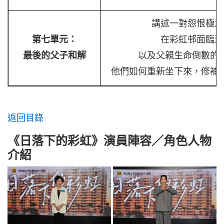
講述一對怨恨極深
第七單元：
在彩虹邨面臨清
最後的父子和解
以及父親生命倒數的
他們如何重新坐下來，修補
返回目錄
《日落下的彩虹》演員陣容／角色人物
介紹