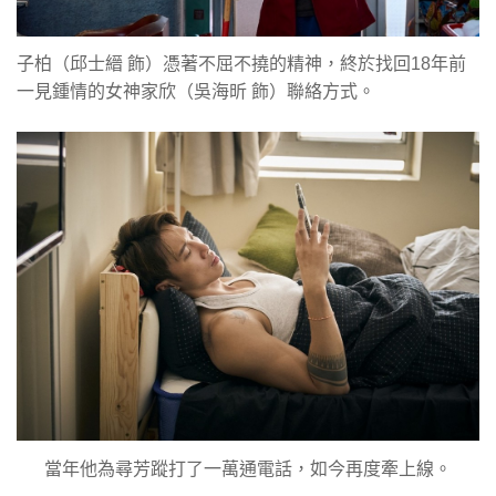
子柏（邱士縉 飾）憑著不屈不撓的精神，終於找回18年前
一見鍾情的女神家欣（吳海昕 飾）聯絡方式。
當年他為尋芳蹤打了一萬通電話，如今再度牽上線。