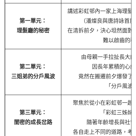
講述彩虹邨內一家上海理髮
第一單元：
（潘燦良與唐詩詠首度
理髮廳的秘密
在清拆前夕，決心坦然面對
難以啟齒的秘
由母親一手拉扯長大的
第二單元：
因長年累積的心結
三姐弟的分戶風波
竟然在搬遷前夕爆發了
「分戶風波
聚焦於從小在彩虹邨一起
第三單元：
「彩虹三姊妹
閨密的成長岔路
隨著年齡增長與社會
各自走上不同的道路，考