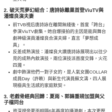
2. 破天荒夢幻組合：唐詩詠離巢首登ViuTV與
潘燦良演夫妻
前TVB視后唐詩詠在離開無綫後，首度「跨台」
參演ViuTV劇集。她自爆接拍的主因是能與舞台
劇神級演員潘燦良合演夫婦，直言「夢想成
真」。
反差成熟演技：潘燦良大讚唐詩詠展現出以往少
見的成熟內斂演技，兩位演技派首度交鋒，火花
四濺。
劇中飾演他們一對子女的，是人氣女團COLLAR
成員Day（許軼）與新生代演員蘇文濤，四人展
現極具生活感的家庭默契。
3. 老戲骨經典回歸：夏雨、郭鋒重磅加盟與父
子檔同台
資深視帝夏雨相隔6年再度拍攝港劇，本次更歷