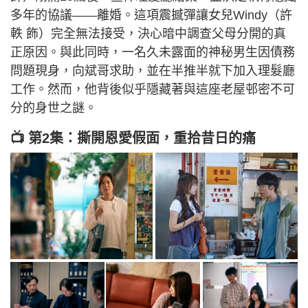
多年的協議——離婚。這項震撼彈讓女兒Windy（許
軼 飾）完全無法接受，決心暗中調查父母分開的真
正原因。與此同時，一名久未露面的神秘男生因債務
問題現身，向斌哥求助，並在半推半就下加入理髮廳
工作。然而，他背後似乎隱藏著與這座老屋邨密不可
分的身世之謎。
📺 第2集：撕開恩愛假面，重拾昔日的痛