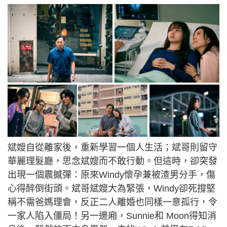
斌嫂自從離家後，重新學習一個人生活；斌哥則留守
華麗理髮廳，思念斌嫂而不敢行動。但這時，卻突發
出現一個震撼彈：原來Windy懷孕兼被渣男分手，傷
心得醉倒街頭。斌哥斌嫂大為緊張，Windy卻死撐堅
稱不需爸媽理會，反正二人離婚也同樣一意孤行，令
一家人陷入僵局！另一邊廂，Sunnie和 Moon得知消