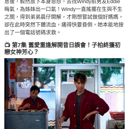
息後，毅然放下本身恩怨，去找Windy前男友Eddie
晦氣，為姊妹出一口氣！Windy一直搖擺在生與不生
之間，得到弟弟晨仔開解，才剛想嘗試做個好媽媽，
卻在此時突然下體流血，痛得快要昏倒，她本能地按
出了一個電話號碼求救。
📺 第7集 舊愛重逢解開昔日誤會！子柏終獲初
戀女神芳心？