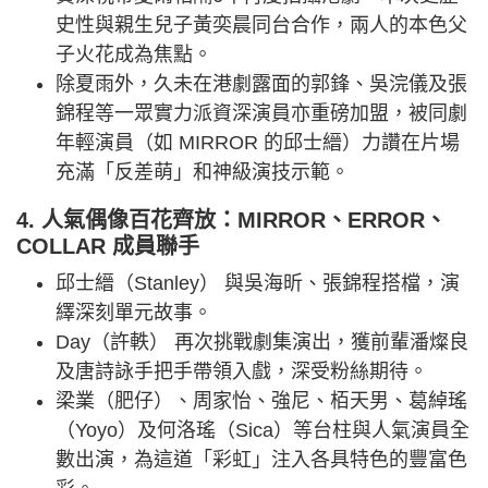
史性與親生兒子黃奕晨同台合作，兩人的本色父
子火花成為焦點。
除夏雨外，久未在港劇露面的郭鋒、吳浣儀及張
錦程等一眾實力派資深演員亦重磅加盟，被同劇
年輕演員（如 MIRROR 的邱士縉）力讚在片場
充滿「反差萌」和神級演技示範。
4. 人氣偶像百花齊放：MIRROR、ERROR、
COLLAR 成員聯手
邱士縉（Stanley） 與吳海昕、張錦程搭檔，演
繹深刻單元故事。
Day（許軼） 再次挑戰劇集演出，獲前輩潘燦良
及唐詩詠手把手帶領入戲，深受粉絲期待。
梁業（肥仔）、周家怡、強尼、栢天男、葛綽瑤
（Yoyo）及何洛瑤（Sica）等台柱與人氣演員全
數出演，為這道「彩虹」注入各具特色的豐富色