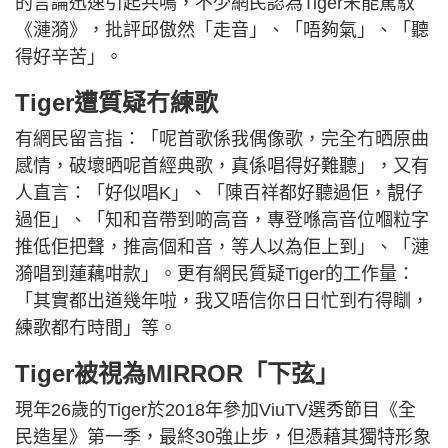
的言論迅速引起共鳴，不少網民認為Tiger未能駕馭
《漣漪》，批評邱傲然「走音」、「唔夠氣」、「聽
得好辛苦」。
Tiger遭質疑冇練歌
有網民留言指：「呢首歌係我偶像歌，完全冇晒原曲
感情，破壞晒呢首經典歌，真係唱得好難聽」，又有
人直言：「好似唱K」、「陳百祥都好聽過佢，靚仔
過佢」、「知和音帶到啲高音，專登喺高音位嗰粒字
推低佢把聲，推高個和音，等人以為佢上到」、「漣
漪唱到蓮藕咁款」。更有網民質疑Tiger的工作量：
「其實都出道幾年啦，我又唔信你日日忙到冇得瞓，
練歌都冇時間」等。
Tiger被視為MIRROR「下弦」
現年26歲的Tiger於2018年參加ViuTV選秀節目《全
民造星》第一季，最終30強止步，但憑藉其獨特形象