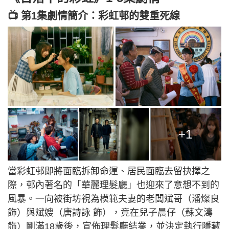
📺 第1集劇情簡介：彩虹邨的雙重死線
+1
當彩虹邨即將面臨拆卸命運、居民面臨去留抉擇之
際，邨內著名的「華麗理髮廳」也迎來了意想不到的
風暴。一向被街坊視為模範夫妻的老闆斌哥（潘燦良
飾）與斌嫂（唐詩詠 飾），竟在兒子晨仔（蘇文濤
飾）剛滿18歲後，宣佈理髮廳結業，並決定執行隱藏