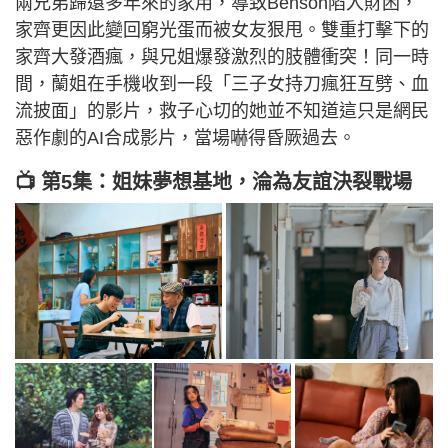
兩兄弟歸還多年來的家用，導致Benson陷入財困，
家齊更因此變回窮光蛋而被女友狠甩。雙重打擊下的
家齊大發酒瘋，與兄姐爆發激烈的肢體衝突！同一時
間，蘭姐在手機收到一段「三子女持刀瘋狂互劈、血
流披面」的影片，救子心切的她並不知道這只是網民
惡作劇的AI合成影片，當場嚇得昏厥過去。
📺 第5集：姐妹夢想基地，淪為友誼決裂戰場