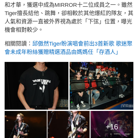
和才華，獲選中成為MIRROR十二位成員之一。雖然
Tiger擅長結他、跳舞，卻相較於其他爆紅的隊友，其
人氣和資源一直被外界視為處於「下弦」位置，曝光
機會相對較少。
相關閱讀：
邱傲然Tiger盼演唱會前出3首新歌 歌迷聚
會未成年粉絲獲贈精選酒品由媽媽任「存酒人」
+16