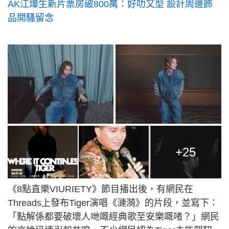
AK江𤒹生新片票房破800萬：好叻又型 設計周邊飾
品開騷留念
+25
《8點直樂VIURIETY》節目播出後，有網民在
Threads上發布Tiger演唱《漣漪》的片段，並寫下：
「點解係都要破壞人哋嘅經典歌至安樂嘅啫？」網民