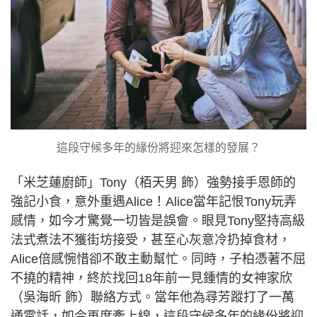
這段守候多年的緣份將迎來怎樣的發展？
「米芝蓮廚師」Tony（栢天男 飾）強勢接手恩師的
強記小食，意外重遇Alice！Alice當年記恨Tony玩弄
感情，如今才驚覺一切皆是誤會。眼見Tony堅持高級
法式煮法不獲街坊接受，甚至心灰意冷扔掉食材，
Alice倍感惋惜卻不敢主動幫忙。同時，子柏憑著不屈
不撓的精神，終於找回18年前一見鍾情的女神家欣
（吳海昕 飾）聯絡方式。當年他為尋芳蹤打了一萬
通電話，如今再度牽上線，這段守候多年的緣份將迎