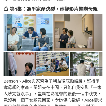
📺 第4集：為爭家產決裂，虛擬影片驚嚇母親
Benson、Alice與家齊為了利益徹底撕破臉，堅持爭
奪母親的家產。蘭姐夾在中間，只能自我安慰「一家
人吵完就沒事」，豈料在彩虹邨的最後一個中秋夜，
竟沒有一個子女願意回家，令她傷心欲絕。Alice要求