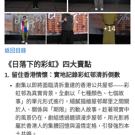
+14
返回目錄
《日落下的彩虹》四大賣點
1. 留住香港情懷：實地記錄彩虹邨清拆倒數
劇集以即將面臨清拆重建的香港公共屋邨——彩
虹邨為真實背景。全劇以「七種顏色、七個故
事」的單元形式進行，細膩描繪屋邨鄰里之間關
於人、關係與「期限」的動人故事。趁著現實中
的風景仍在，劇組透過鏡頭漫步屋邨，用光影將
屬於香港人的集體回憶與溫情定格，引發強烈本
土共鳴。