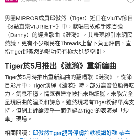
男團MIRROR成員邱傲然（Tiger）近日在ViuTV節目
《8點直樂VIURIETY》中，獻唱已故歌手陳百強
（Danny）的經典歌曲《漣漪》，其表現卻引來網民
熱議，更有不少網民在Threads上留下負面評價，直
指Tiger邱傲然的唱功仍有極大進步空間。
Tiger於5月推出《漣漪》重新編曲
Tiger於5月時推出重新編曲的翻唱歌《漣漪》，從節
目影片中，Tiger演繹《漣漪》時，部分高音位顯得吃
力，氣息不穩，情感表達亦被指未夠細膩，未能完全
呈現原曲的溫柔和詩意。雖然現場有Tiger粉絲舉牌支
持，但網上評論幾乎一面倒認為Tiger的表演是「炒
車」現場。
相關閱讀：
邱傲然Tiger靚聲俘虜許軼獲讚好聽 恭喜