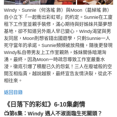
Windy、Sunnie（何洛瑤 飾）與Moon（葛綽瑤 飾）
自小立下「一起衝出彩虹邨」的約定。Sunnie在工廈
租下工作室並親手裝修，滿心期待與好姊妹共築夢想
基地，卻不知道另外兩人早已變心，Windy渴望與男
友同居，Moon則想省錢出國遊學，只剩Sunnie一人
死守當年的承諾。Sunnie頻頻被放飛機，隨後更發現
Windy私自帶男友上工作室親熱，姊妹關係暗潮洶
湧。最終，因為Moon一時疏忽導致工作室嚴重水
浸，徹底引爆了積壓已久的怨氣！三人在廢墟般的空
間互相指責，越說越狠，最終宣告友情決裂，從此不
相往來。
返回目錄
《日落下的彩虹》6-10集劇情
📺第6集：Windy 遇人不淑面臨生死關頭？