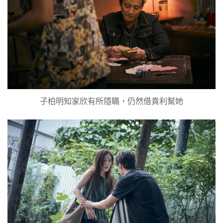
子柏明知家欣有所隱瞞，仍然借貴利幫她