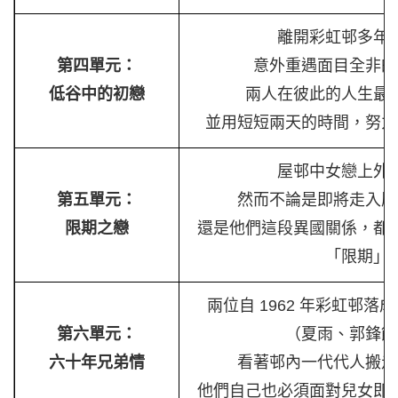
離開彩虹邨多年
第四單元：
意外重遇面目全非的
低谷中的初戀
兩人在彼此的人生最
並用短短兩天的時間，努力
屋邨中女戀上外
第五單元：
然而不論是即將走入歷
限期之戀
還是他們這段異國關係，都
「限期」
兩位自 1962 年彩虹邨
第六單元：
（夏雨、郭鋒飾
六十年兄弟情
看著邨內一代代人搬走
他們自己也必須面對兒女即