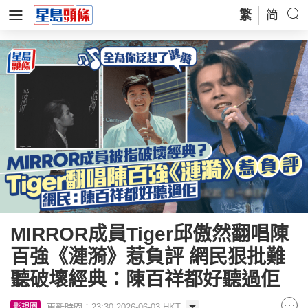
繁
简
MIRROR成員Tiger邱傲然翻唱陳
百強《漣漪》惹負評 網民狠批難
聽破壞經典：陳百祥都好聽過佢
更新時間：23:30 2026-06-03 HKT
影視圈