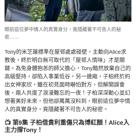
眼前這位夢中情人的真實身分，竟隱藏著不可告人的秘
密……
Tony的米芝蓮標準在屋邨處處碰壁，主動向Alice求
教後，終於明白無可取代的「屋邨人情味」才是關
鍵。為免身體抱恙的師父擔心，Tony黯然放棄自己的
高級堅持，卻陷入事業低谷。另一邊廂，子柏終於約
出女神家欣，雖在初見面時嚇怕對方，但解開誤會
後，兩人共度了浪漫難忘的一夜！子柏深深動心並幻
想著美好未來，但他卻萬萬沒料到，眼前這位夢中情
人的真實身分，竟隱藏著不可告人的秘密。
📺 第9集 子柏借貴利重傷只為博紅顏！Alice入
主力撐Tony！