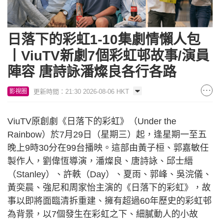
日落下的彩虹1-10集劇情懶人包
丨ViuTV新劇7個彩虹邨故事/演員
陣容 唐詩詠潘燦良各行各路
更新時間：21:30 2026-08-06 HKT
影視圈
ViuTV原創劇《日落下的彩虹》（Under the
Rainbow）於7月29日（星期三）起，逢星期一至五
晚上9時30分在99台播映。這部由黃子桓、郭嘉敏任
製作人，劉偉恆導演，潘燦良、唐詩詠、邱士縉
（Stanley）、許軼（Day）、夏雨、郭峰、吳浣儀、
黃奕晨、強尼和周家怡主演的《日落下的彩虹》，故
事以即將面臨清拆重建、擁有超過60年歷史的彩虹邨
為背景，以7個發生在彩虹之下、細膩動人的小故