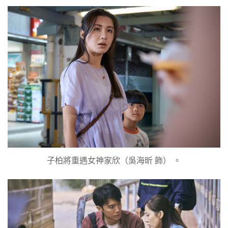
子柏將重遇女神家欣（吳海昕 飾） 。