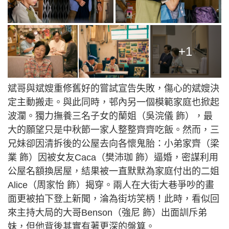
+1
斌哥與斌嫂重修舊好的嘗試宣告失敗，傷心的斌嫂決
定主動搬走。與此同時，邨內另一個模範家庭也掀起
波瀾。獨力撫養三名子女的蘭姐（吳浣儀 飾），最
大的願望只是中秋節一家人整整齊齊吃飯。然而，三
兄妹卻因清拆後的公屋去向各懷鬼胎：小弟家齊（梁
業 飾）因被女友Caca（樊沛珈 飾）逼婚，密謀利用
公屋名額換居屋，結果被一直默默為家庭付出的二姐
Alice（周家怡 飾）揭穿。兩人在大街大巷爭吵的畫
面更被拍下登上新聞，淪為街坊笑柄！此時，看似回
來主持大局的大哥Benson（強尼 飾）出面訓斥弟
妹，但他背後其實有著更深的盤算。