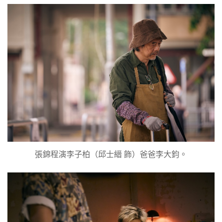
張錦程演李子柏（邱士縉 飾）爸爸李大鈞。