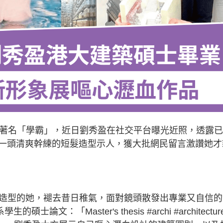
是著名「學霸」，近日劉秀盈在社交平台曝光近照，透露
一頭清爽幹練的短髮造型示人，獲大批網民留言激讚她才
新造型的她，褪去昔日稚氣，面對鏡頭散發出專業又自信的
文：「Master's thesis #archi #architectur