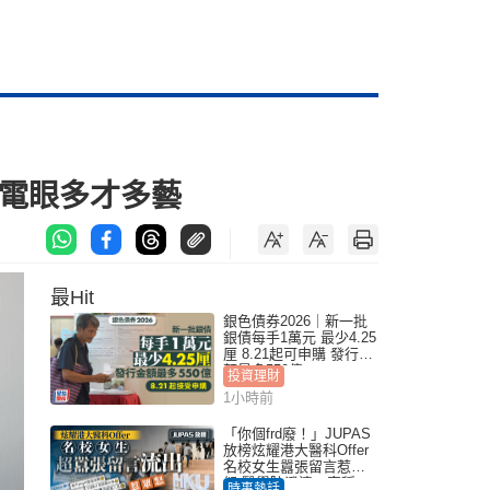
騷電眼多才多藝
最Hit
銀色債券2026｜新一批
銀債每手1萬元 最少4.25
厘 8.21起可申購 發行金
額最多550億
投資理財
1小時前
「你個frd廢！」JUPAS
放榜炫耀港大醫科Offer
名校女生囂張留言惹眾
怒 醫學院澄清：宣稱
時事熱話