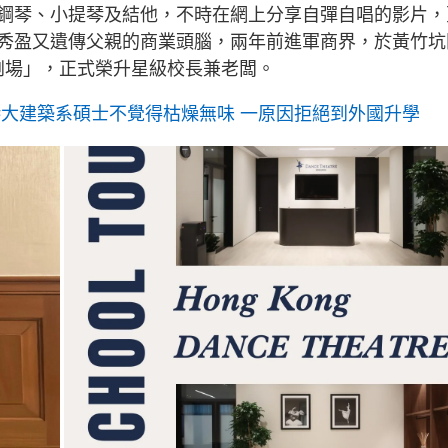
鋼琴、小提琴及結他，不時在網上分享自彈自唱的影片，
秀盈又遺傳父親的商業頭腦，兩年前進軍商界，於黃竹坑
蹈劇場」，正式榮升星級校長兼老闆。
港大建築系碩士不覺得枯燥無味 一原因拒絕到外國升學