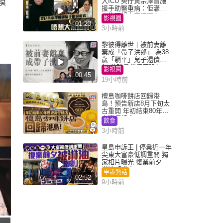
及模
入ICU 契仔黃宗澤曾施
援手助醫重病：佢瀟灑
一生唔想大家唔開心
影視圈
01:23
3小時前
黎彼得離世丨被前妻離
棄成「帶子洪郎」 為38
歲「躺平」兒子還債多
年 曾盼尋伴侶度晚年
影視圈
00:45
19小時前
檀島咖啡餅店回歸港
島！預告新店8月下旬太
古重開 年初結束80年歷
史灣仔總店
飲食
3小時前
星島申訴王 | 停業近一年
尖東大富豪低調重開 獨
家相片曝光 復業前夕被
淋油「贈慶」
申訴熱話
02:52
9小時前