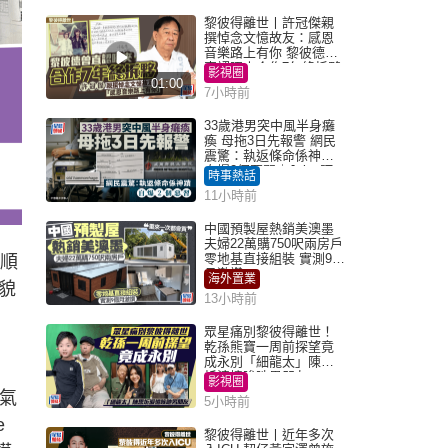
黎彼得離世丨許冠傑親
撰悼念文憶故友：感恩
音樂路上有你 黎彼德曾
直認唔夾合作7年終拆夥
影視圈
01:00
7小時前
33歲港男突中風半身癱
瘓 母拖3日先報警 網民
震驚：執返條命係神蹟
自爆2個惡習｜Juicy叮
時事熱話
11小時前
中國預製屋熱銷美澳墨
夫婦22萬購750呎兩房戶
零地基直接組裝 實測9個
已順
月激讚
海外置業
貌
13小時前
眾星痛別黎彼得離世！
乾孫熊寶一周前探望竟
成永別「細龍太」陳思
圻淚憶唉吔男朋友
影視圈
氣
5小時前
e
黎彼得離世丨近年多次