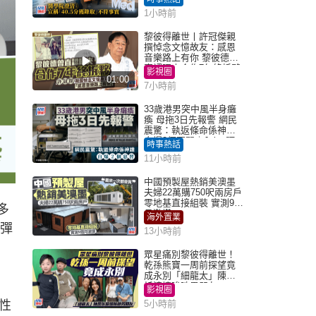
「40.5分獲錄取」不符事
1小時前
實｜Juicy叮
黎彼得離世丨許冠傑親
撰悼念文憶故友：感恩
音樂路上有你 黎彼德曾
直認唔夾合作7年終拆夥
影視圈
01:00
7小時前
33歲港男突中風半身癱
瘓 母拖3日先報警 網民
震驚：執返條命係神蹟
自爆2個惡習｜Juicy叮
時事熱話
11小時前
中國預製屋熱銷美澳墨
夫婦22萬購750呎兩房戶
零地基直接組裝 實測9個
多
月激讚
海外置業
自彈
13小時前
眾星痛別黎彼得離世！
乾孫熊寶一周前探望竟
成永別「細龍太」陳思
圻淚憶唉吔男朋友
影視圈
性
5小時前