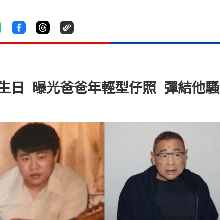
歲生日 曝光爸爸年輕型仔照 彈結他