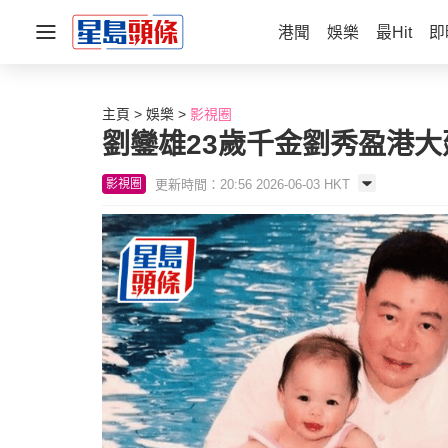
港聞
娛樂
最Hit
即
主頁
娛樂
影視圈
劉鑾雄23歲千金劉秀盈港
更新時間：20:56 2026-06-03 HKT
影視圈