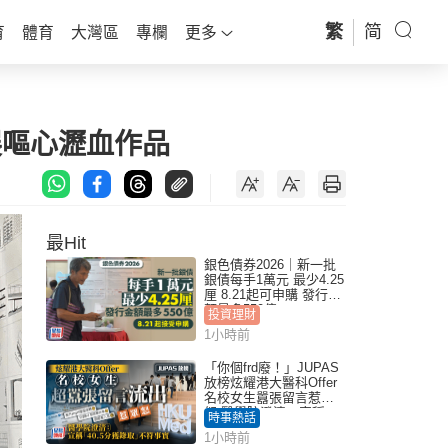
繁
简
育
體育
大灣區
專欄
更多
展嘔心瀝血作品
最Hit
銀色債券2026｜新一批
銀債每手1萬元 最少4.25
厘 8.21起可申購 發行金
額最多550億
投資理財
1小時前
「你個frd廢！」JUPAS
放榜炫耀港大醫科Offer
名校女生囂張留言惹眾
怒 醫學院澄清：宣稱
時事熱話
「40.5分獲錄取」不符事
1小時前
實｜Juicy叮