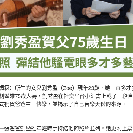
霖）所生的女兒劉秀盈（Zoe）現年23歲，她一直多才
劉鑾雄75歲大壽，劉秀盈在社交平台小紅書上載了一段
式祝賀爸爸生日快樂，並揭示了自己音樂天份的來源。
一張爸爸劉鑾雄年輕時手持結他的照片並列。她更附上感