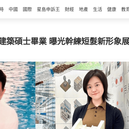
時
中國
國際
星島申訴王
財經
地產
生活
健康
教
大建築碩士畢業 曝光幹練短髮新形象