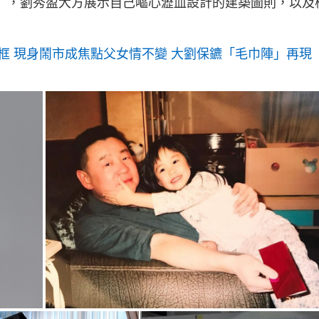
udent #thesis」，劉秀盈大方展示自己嘔心瀝血設計的建築圖則，以
框 現身鬧市成焦點父女情不變 大劉保鑣「毛巾陣」再現