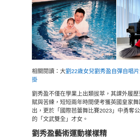
相關閱讀：大
劉22歲女兒劉秀盈自彈自唱片
掛
劉秀盈不僅在學業上出類拔萃，其課外履歷
賦與苦練，短短兩年時間便考獲英國皇家舞
出，更於「國際芭蕾舞比賽2023」中勇
的「文武雙全」才女。
劉秀盈藝術運動樣樣精