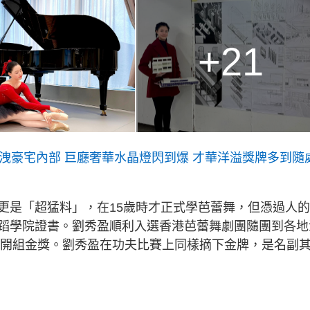
+21
洩豪宅內部 巨廳奢華水晶燈閃到爆 才華洋溢獎牌多到隨
更是「超猛料」，在15歲時才正式學芭蕾舞，但憑過人
蹈學院證書。劉秀盈順利入選香港芭蕾舞劇團隨團到各地
奪公開組金獎。劉秀盈在功夫比賽上同樣摘下金牌，是名副