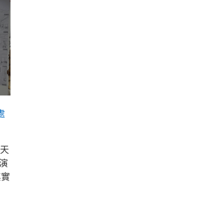
處
的天
演
其實