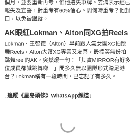
個月，並要重新再考，惟他遺失車牌。姜濤表示經已
報失及宣誓，對重考有60%信心。問何時重考？他封
口，以免被跟蹤。
AK眼紅Lokman、Alton同XG拍Reels
Lokman、王智德（Alton）早前跟人氣女團XG拍跳
舞Reels，Alton大讚XG專業又友善，最搞笑無份拍
跳舞reel的AK，突然爆一句：「其實MIRROR有好多
位成員都識跳舞㗎！」問多久無以團隊形式踏足港
台？Lokman稱有一段時間，已忘記了有多久。
↓追蹤《星島頭條》WhatsApp頻道↓