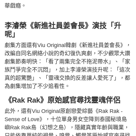
華戲癮。
李濬榮《新進社員姜會長》演技「升
呢」
劇集方面還有Viu Original韓劇《新進社員姜會長》，
改編自同名網絡小說的奇幻復仇爽劇，不少觀眾大讚
劇集節奏明快：「看了兩集完全不拖泥帶水」、「家
族鬥爭完全不沉悶」，加上李濬榮演技升呢：「這次
真的超驚艷」、「靈魂交換的反差讓人愛死了」，都
為劇集增加了不少追看性。
《Rak Rak》原始感官尋找靈魂伴侶
此外，還有Viu Original原創戀愛綜藝《Rak Rak -
Sense of Love》，十位單身男女空降到泰國秘境島
嶼Rak Rak島（幻想之島），隱藏真實年齡與職業，
只能依靠單純的視覺、嗅覺、觸覺等原始感官來尋找