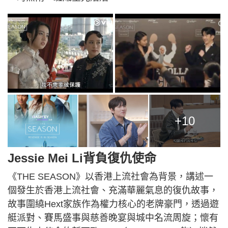
+10
Jessie Mei Li背負復仇使命
《THE SEASON》以香港上流社會為背景，講述一
個發生於香港上流社會、充滿華麗氣息的復仇故事，
故事圍繞Hext家族作為權力核心的老牌豪門，透過遊
艇派對、賽馬盛事與慈善晚宴與城中名流周旋；懷有