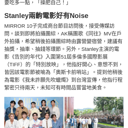
要吃多一點，「操肥自己！」
Stanley兩齣電影好有Noise
MIRROR 10子完成商台節目訪問後，接受傳媒訪
問。談到即將拍攝團綜，AK稱團歌《同往》MV在戶
外拍攝，希望稍後拍攝團綜時由露營變宿營，建議有
抽獎，抽車、抽錢等環節。另外，Stanley主演的電
影《告別的年代》入圍第51屆多倫多國際影展
（TIFF）的「特別放映」，他指好開心、意想不到，
皆因該電影節被喻為「奧斯卡前哨站」。提到他稍後
為電影《我未許願先吹蠟燭》到台灣宣傳，他指行程
緊密只待兩天，未知可有時間品嘗當地美食。