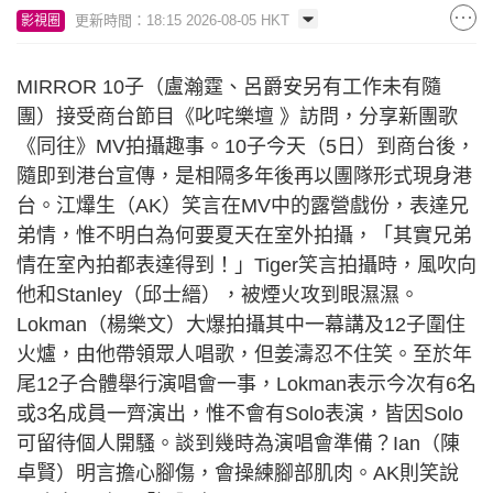
更新時間：18:15 2026-08-05 HKT
影視圈
MIRROR 10子（盧瀚霆、呂爵安另有工作未有隨
團）接受商台節目《叱咤樂壇 》訪問，分享新團歌
《同往》MV拍攝趣事。10子今天（5日）到商台後，
隨即到港台宣傳，是相隔多年後再以團隊形式現身港
台。江𤒹生（AK）笑言在MV中的露營戲份，表達兄
弟情，惟不明白為何要夏天在室外拍攝，「其實兄弟
情在室內拍都表達得到！」Tiger笑言拍攝時，風吹向
他和Stanley（邱士縉），被煙火攻到眼濕濕。
Lokman（楊樂文）大爆拍攝其中一幕講及12子圍住
火爐，由他帶領眾人唱歌，但姜濤忍不住笑。至於年
尾12子合體舉行演唱會一事，Lokman表示今次有6名
或3名成員一齊演出，惟不會有Solo表演，皆因Solo
可留待個人開騷。談到幾時為演唱會準備？Ian（陳
卓賢）明言擔心腳傷，會操練腳部肌肉。AK則笑說