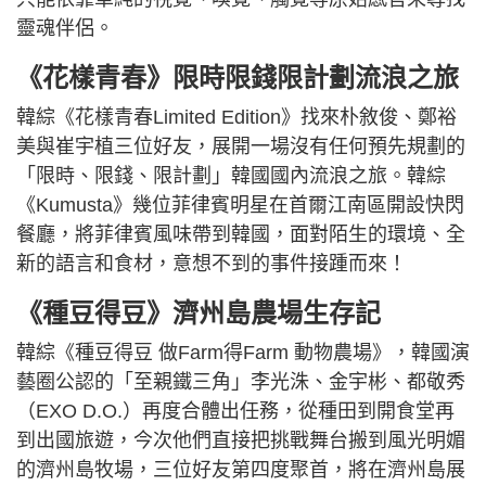
靈魂伴侶。
《花樣青春》限時限錢限計劃流浪之旅
韓綜《花樣青春Limited Edition》找來朴敘俊、鄭裕
美與崔宇植三位好友，展開一場沒有任何預先規劃的
「限時、限錢、限計劃」韓國國內流浪之旅。韓綜
《Kumusta》幾位菲律賓明星在首爾江南區開設快閃
餐廳，將菲律賓風味帶到韓國，面對陌生的環境、全
新的語言和食材，意想不到的事件接踵而來！
《種豆得豆》濟州島農場生存記
韓綜《種豆得豆 做Farm得Farm 動物農場》，韓國演
藝圈公認的「至親鐵三角」李光洙、金宇彬、都敬秀
（EXO D.O.）再度合體出任務，從種田到開食堂再
到出國旅遊，今次他們直接把挑戰舞台搬到風光明媚
的濟州島牧場，三位好友第四度聚首，將在濟州島展