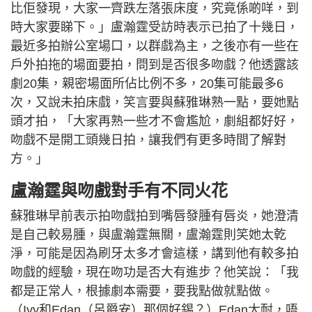
比佢發現，大家一齊跌左落張床度，究竟係啲咩，到
時大家要睇下。」盧瀚霆受訪時表示已拍了十幾日，
最近多拍辦公室場口，以群戲為主，之後亦有一些在
戶外拍拖的場面要拍，問到是否很多吻戲？他透露該
劇20集，親密場面所佔比例不多，20集可能最多6
次，又說未拍床戲，笑言要與蘇雅琳熟一點，要她點
頭才拍，「大家再熟一些才不會尷尬，劇組都好好，
吻戲不是開工頭幾日拍，讓我們有更多時間了解對
方。」
盧瀚霆與吻戲對手有不同火花
蘇雅琳早前表示拍吻戲拍到嘴唇發腫有唇炎，她澄清
是自己較易腫，與盧瀚霆無關，盧瀚霆則笑她太乾
淨，可能是因為刷牙太多才會這樣，講到他有較多拍
吻戲的經驗，現在吻功是否大有進步？他笑說：「我
都是正常人，根據劇本需要，要我點做就點做。
（Ivy和Edan（呂爵安）那個好錫？）Edan太耐，唔