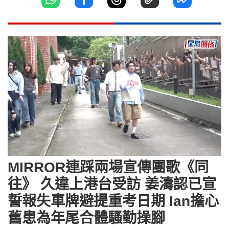
Loaded
:
Unmute
4.43%
MIRROR連踩兩場宣傳團歌《同
往》 久違上港台受訪 姜濤認已宣
誓報失車牌避提重考日期 Ian擔心
舊患為年尾合體騷勤操腳