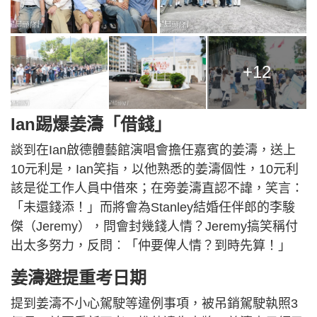
+12
Ian踢爆姜濤「借錢」
談到在Ian啟德體藝館演唱會擔任嘉賓的姜濤，送上
10元利是，Ian笑指，以他熟悉的姜濤個性，10元利
該是從工作人員中借來；在旁姜濤直認不諱，笑言：
「未還錢添！」而將會為Stanley結婚任伴郎的李駿
傑（Jeremy），問會封幾錢人情？Jeremy搞笑稱付
出太多努力，反問︰「仲要俾人情？到時先算！」
姜濤避提重考日期
提到姜濤不小心駕駛等違例事項，被吊銷駕駛執照3