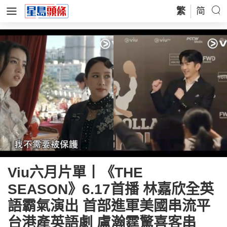
繁
简
Viu六月片單丨《THE
SEASON》6.17首播 林嘉欣全英
語霸氣演出 首部進軍美國串流平
台港產英語劇 盧瀚霆驚喜客串