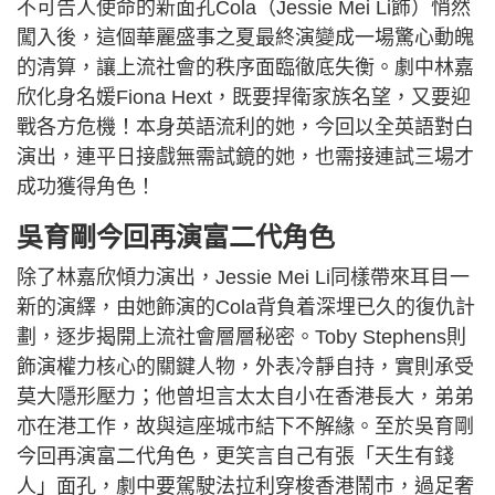
不可告人使命的新面孔Cola（Jessie Mei Li飾）悄然
闖入後，這個華麗盛事之夏最終演變成一場驚心動魄
的清算，讓上流社會的秩序面臨徹底失衡。劇中林嘉
欣化身名媛Fiona Hext，既要捍衛家族名望，又要迎
戰各方危機！本身英語流利的她，今回以全英語對白
演出，連平日接戲無需試鏡的她，也需接連試三場才
成功獲得角色！
吳育剛今回再演富二代角色
除了林嘉欣傾力演出，Jessie Mei Li同樣帶來耳目一
新的演繹，由她飾演的Cola背負着深埋已久的復仇計
劃，逐步揭開上流社會層層秘密。Toby Stephens則
飾演權力核心的關鍵人物，外表冷靜自持，實則承受
莫大隱形壓力；他曾坦言太太自小在香港長大，弟弟
亦在港工作，故與這座城市結下不解緣。至於吳育剛
今回再演富二代角色，更笑言自己有張「天生有錢
人」面孔，劇中要駕駛法拉利穿梭香港鬧市，過足奢