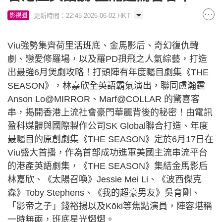
更新時間：22:45 2026-06-02 HKT
影視圈
Viu強勢集齊荷里活班底、金馬影后、奇幻復仇韓
劇、戀愛修羅場，以及羅PD孭飛之人氣綜藝，打造
出最強6月煲劇攻略！打頭陣有年度矚目劇集《THE
SEASON》，林嘉欣全英語霸氣演出，聯同盧瀚霆
Anson Lo@MIRROR、Marf@COLLAR 的驚喜客
串，揭開香港上流社會豪門華麗背後的秘密！由電訊
盈科媒體與國際製作公司SK Global聯合打造、年度
最矚目的原創劇集《THE SEASON》定於6月17日在
Viu盛大首播，作為首部成功進軍美國主流串流平台
的港產英語劇集，《THE SEASON》集結金馬影后
林嘉欣、《太陽召喚》Jessie Mei Li、《波西傑克
森》Toby Stephens、《我的超豪男友》吳育剛、
「影帝之子」錢裕揚以及Kōki等焦點演員，陣容堪稱
一時無兩，班底星光熠熠。