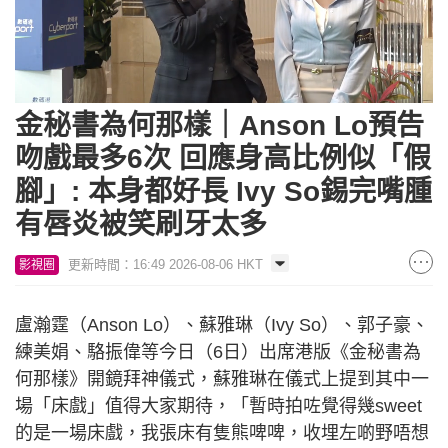
Loaded
:
Unmute
5.90%
金秘書為何那樣｜Anson Lo預告
吻戲最多6次 回應身高比例似「假
腳」: 本身都好長 Ivy So錫完嘴腫
有唇炎被笑刷牙太多
更新時間：16:49 2026-08-06 HKT
影視圈
盧瀚霆（Anson Lo）、蘇雅琳（Ivy So）、郭子豪、
練美娟、駱振偉等今日（6日）出席港版《金秘書為
何那樣》開鏡拜神儀式，蘇雅琳在儀式上提到其中一
場「床戲」值得大家期待，「暫時拍咗覺得幾sweet
的是一場床戲，我張床有隻熊啤啤，收埋左啲野唔想