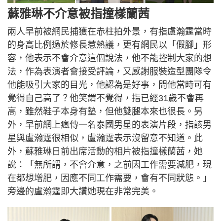
蘇雅琳不介意被指撞樣蘭茜
兩人早前被網民捕獲在赤柱拍外景，有指盧瀚霆當時
的身高比例過於修長惹熱議，更有網民以「假腳」形
容，他表示不會介意這個說法，他不能控制大家的想
法，作為表演者會接受評論，又感謝服裝造型團隊令
他能吸引大家的目光，他認為是好事，問他當時可有
覺得自己高了？他笑謂不覺得，指已經31歲不會再
高，雖然鞋子本身有墊，但他雙腿本來也很長。另
外，早前網上瘋傳一名泰國男星的表演片段，指該男
星與盧瀚霆很相似，盧瀚霆表示沒留意不知道。此
外，蘇雅琳日前出席活動的相片被指撞樣蘭茜，她
說：「無所謂，不會介意，之前因工作需要減肥，現
在都想增肥，因應不同工作需要，會有不同狀態。」
旁邊的盧瀚霆即大讚她現在非常完美。