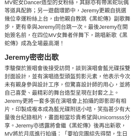
MV蛇女Dancer造型的女粉絲，其餘亦有帶黑蛇玩偶
等道具配飾；另一遊戲環節中，Jeremy更親自挑選
幾位幸運粉絲上台，由他親自教跳《黑蛇傳》副歌舞
步，更有幸與Jeremy同台跳一次。最後Jeremy在開
始簽名前，在四位MV女舞者伴舞下，跳唱新歌《黑
蛇傳》成為全場最高潮！
Jeremy密密出歌
李駿傑於簽唱會後接受訪問，談到演唱會藍光碟採雙
封面設計，並有演唱造型頭盔剪影元素，他表示今次
未有親身參與設計工序，但驚喜設計師的用心，並將
自己喜愛、最精彩的舞台造型呈現在封套之上。
Jeremy更將一套多張在演唱會上拍攝的即影即有相
片，印製成複本成為藍光碟附送小咭，笑指甚少有大
量後台紀錄相片，畫面相當珍貴希望與Unicornsss分
享。Jeremy亦透露將會繼《黑蛇傳》後再出新歌，
MV將於月底進行拍攝：「要拍完團綜先得閒，生日