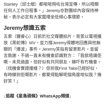
Stanley（邱士縉）都啱啱飛咗台灣宣傳，所以唔關
任何人工作日程事。」Jeremy亦對團綜內容保持神
秘，表示必定有大家圍埋坐低傾心事環節。
Jeremy想識五索
五索（鍾睿心）日前於社交媒體拍片，背景以電視播
放《黑蛇傳》MV，並力撐Jeremy得體地回應與他無
關的「爆波」事件。Jeremy笑指有留意影片，並留
言致謝，不過一直未有機會認識對方：「我就唔識佢
嘅，未見過面，但好似有共同朋友，睇吓有冇機會。
（找機會實證撞樣？）佢扮我First Take已經好似，
有時睇到佢嘅影片，都覺得點解呢個角度咁似我？幾
好笑！」
↓追蹤《星島頭條》WhatsApp頻道↓