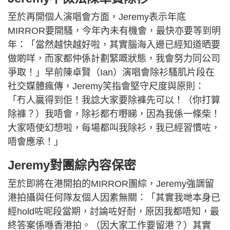
至於再開個人演唱會方面，Jeremy表示年底
MIRROR要開騷，今年內未有機會，最快亦要等到明
年：「當然越快越好啦，其實腦海入邊已經知道晒要
做啲咩，而家都仲係計劃緊嘅狀態，我會努力同公司
爭取！」早前陳卓賢（Ian）演唱會除衫騷肌片段在
社交媒體瘋傳，Jeremy笑指會堅守尺度與原則：
「冇人贏得到佢！我諗大家要除褲先可以！（你打算
除褲？）我唔會，除衫都冇嘢睇，因為我係一條柴！
大家唔使幻想啦，每場都叫我除衫，我已經習慣咗，
唔會應承！」
Jeremy對團綜內容保密
至於即將在港開拍的MIRROR團綜，Jeremy強調留
港拍攝與任何隊友個人因素無關：「其實我哋本身已
經hold咗呢段當期，討論咗好耐，原因我都唔知，最
終答案係喺香港拍。（因大家工作要留港？）其實