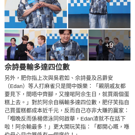
+9
佘詩曼輸多達四位數
另外，肥你指上次與吳君如、佘詩曼及呂爵安
（Edan）等人打麻雀只是間中娛樂：「親朋戚友都
要見下，間唔中齊腳，又撞啱阿佘生日，就買兩個蛋
糕上去。」對於阿佘自稱輸多達四位數，肥仔笑指自
己買蛋糕都成本近千元，反而自己亦非大賺的贏家：
「嗰晚反而係楊偲泳同何啟華，Edan渣就不在話下
啦！阿佘輸最多！」更大開玩笑指：「都開心嘅，喺