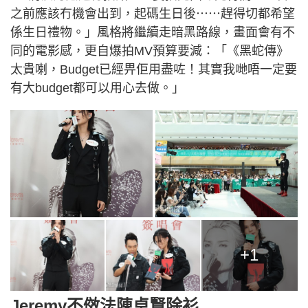
之前應該冇機會出到，起碼生日後⋯⋯趕得切都希望
係生日禮物。」風格將繼續走暗黑路線，畫面會有不
同的電影感，更自爆拍MV預算要減：「《黑蛇傳》
太貴喇，Budget已經畀佢用盡咗！其實我哋唔一定要
有大budget都可以用心去做。」
+1
Jeremy不傚法陳卓賢除衫