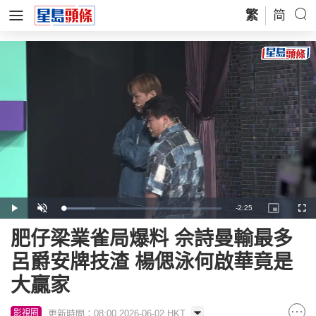
繁
简
Remaining
-
2:25
Loaded
:
Play
Unmute
Picture-
Full
20.03%
in-
Picture
Time
肥仔梁業雀局爆料 佘詩曼輸最多
呂爵安牌技渣 楊偲泳何啟華竟是
大贏家
更新時間：08:00 2026-06-02 HKT
影視圈