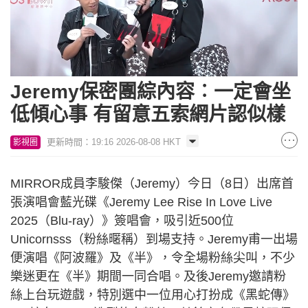
Loaded
:
Unmute
8.78%
Jeremy保密團綜內容︰一定會坐
低傾心事 有留意五索網片認似樣
更新時間：19:16 2026-08-08 HKT
影視圈
MIRROR成員李駿傑（Jeremy）今日（8日）出席首
張演唱會藍光碟《Jeremy Lee Rise In Love Live
2025（Blu-ray）》簽唱會，吸引近500位
Unicornsss（粉絲暱稱）到場支持。Jeremy甫一出場
便演唱《阿波羅》及《半》，令全場粉絲尖叫，不少
樂迷更在《半》期間一同合唱。及後Jeremy邀請粉
絲上台玩遊戲，特別選中一位用心打扮成《黑蛇傳》