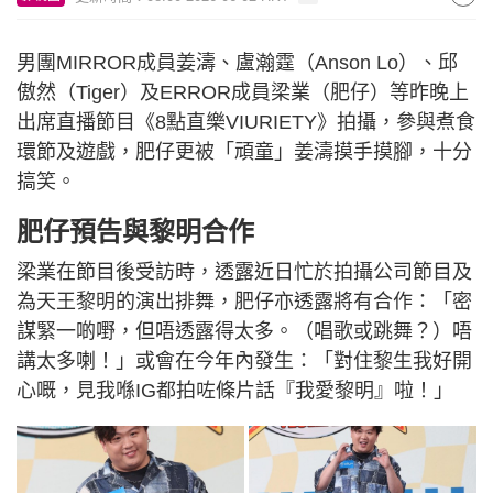
男團MIRROR成員姜濤、盧瀚霆（Anson Lo）、邱
傲然（Tiger）及ERROR成員梁業（肥仔）等昨晚上
出席直播節目《8點直樂VIURIETY》拍攝，參與煮食
環節及遊戲，肥仔更被「頑童」姜濤摸手摸腳，十分
搞笑。
肥仔預告與黎明合作
梁業在節目後受訪時，透露近日忙於拍攝公司節目及
為天王黎明的演出排舞，肥仔亦透露將有合作：「密
謀緊一啲嘢，但唔透露得太多。（唱歌或跳舞？）唔
講太多喇！」或會在今年內發生：「對住黎生我好開
心嘅，見我喺IG都拍咗條片話『我愛黎明』啦！」