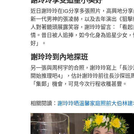
謝玲玲享受追星小美好
近日謝玲玲在IG分享多張照片，高興地分
新一代男神的張凌赫，以及去年演出《狙擊
人對著鏡頭展露笑容，謝玲玲留言：「看起
情。昔日被人追捧，如今化身為追星少女，
好」。
謝玲玲到內地探班
另一張與周柯宇的合照，謝玲玲寫上「長沙酒店偶
開始推理吧4」，估計謝玲玲前往長沙探班周柯
「集郵」機會，可見今次行程收穫甚豐。
相關閱讀：
謝玲玲晒溫馨家庭照前大伯林建