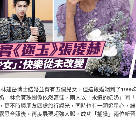
與林建岳博士結婚並育有五個兒女，但這段婚姻到了1995
奶」林余寶珠關係依然甚佳，兩人以「永遠的奶奶」同「
，更不時與朋友四處旅行觀光，同時也有一顆追星心，繼
露思合照後，再度展現超強人脈，成功「捕獲」兩位新晉