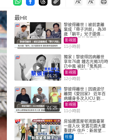
最Hit
黎彼得離世丨被前妻離
棄成「帶子洪郎」 為38
歲「躺平」兒子還債多
年 曾盼尋伴侶度晚年
影視圈
11小時前
獨家丨黎彼得因病離世
享年76歲 鍾志光揭3月時
已中風 被封「鬼馬詞
人」與許冠傑多合作
影視圈
01:25
12小時前
黎彼得離世丨因通波仔
離開《愛回家》 近年百
病纏身多次入ICU 劉鑾
雄黃宗澤曾施援手
影視圈
01:25
11小時前
房協遷置屋邨鴻鵠臺第
一座入伙 安置花園大廈
重建戶 住戶：新居望見
獅子山好開心！
社會