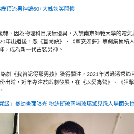
6歲頂流男神讓60+大姊姊笑開懷
張凌赫，因為物理科目成績優異，入讀南京師範大學的電氣
020年出道後，憑《蒼蘭訣》、《寧安如夢》等劇集累積
峰，成為新一代古裝男神。
網絡劇《我曾記得那男孩》獲得關注，2021年透過選秀節
成員身份出道，近年專注於戲劇發展，在《以愛為營》、《狙
。
屍級」暴動畫面曝光 粉絲衝破商場玻璃驚見踩人場面失