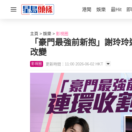
港聞
娛樂
最Hit
即
主頁
娛樂
影視圈
「豪門最強前新抱」謝玲玲
改變
更新時間：11:00 2026-06-02 HKT
影視圈