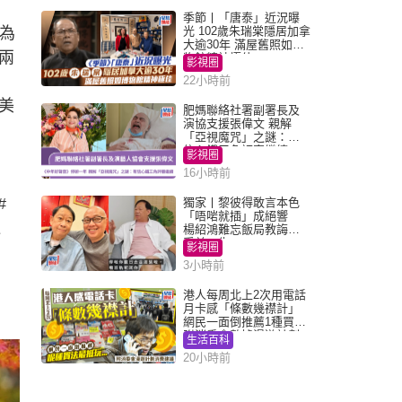
季節丨「唐泰」近況曝
為
光 102歲朱瑞棠隱居加拿
大逾30年 滿屋舊照如博
兩
物館精神極佳
影視圈
22小時前
美
肥媽聯絡社署副署長及
演協支援張偉文 親解
「亞視魔咒」之謎：有
信心鐵三角評審繼續
影視圈
16小時前
#
獨家丨黎彼得敢言本色
「唔啱就插」成絕響
過
楊紹鴻難忘飯局教誨：
受益一生
影視圈
3小時前
港人每周北上2次用電話
月卡感「條數幾襟計」
網民一面倒推薦1種買法
附消委會數據漫遊計劃
生活百科
消費提示
20小時前