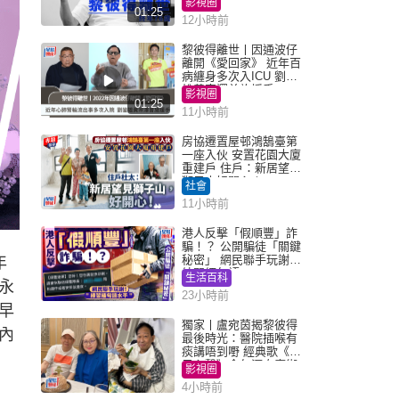
影視圈
01:25
12小時前
黎彼得離世丨因通波仔
離開《愛回家》 近年百
病纏身多次入ICU 劉鑾
雄黃宗澤曾施援手
影視圈
01:25
11小時前
房協遷置屋邨鴻鵠臺第
一座入伙 安置花園大廈
重建戶 住戶：新居望見
獅子山好開心！
社會
11小時前
港人反擊「假順豐」詐
騙！？ 公開騙徒「關鍵
秘密」 網民聯手玩謝：
年
練習緬甸語
生活百科
永
23小時前
早
獨家丨盧宛茵揭黎彼得
內
最後時光：醫院插喉有
痰講唔到嘢 經典歌《浪
子心聲》金句源自廟街
影視圈
睇相佬
4小時前