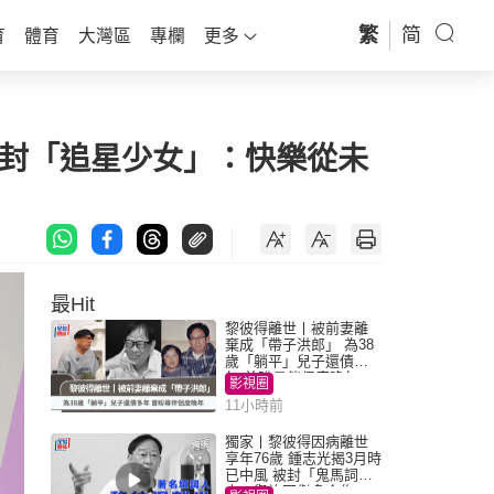
繁
简
育
體育
大灣區
專欄
更多
自封「追星少女」：快樂從未
最Hit
黎彼得離世丨被前妻離
棄成「帶子洪郎」 為38
歲「躺平」兒子還債多
年 曾盼尋伴侶度晚年
影視圈
11小時前
獨家丨黎彼得因病離世
享年76歲 鍾志光揭3月時
已中風 被封「鬼馬詞
人」與許冠傑多合作