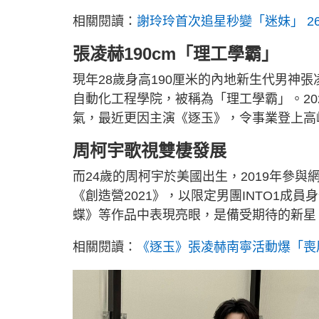
相關閱讀：
謝玲玲首次追星秒變「迷妹」 2
張凌赫190cm「理工學霸」
現年28歲身高190厘米的內地新生代男神
自動化工程學院，被稱為「理工學霸」。2
氣，最近更因主演《逐玉》，令事業登上高
周柯宇歌視雙棲發展
而24歲的周柯宇於美國出生，2019年參與
《創造營2021》，以限定男團INTO1
蝶》等作品中表現亮眼，是備受期待的新星
相關閱讀：
《逐玉》張凌赫南寧活動爆「喪