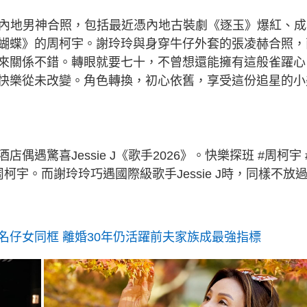
享內地男神合照，包括最近憑內地古裝劇《逐玉》爆紅、成
蝴蝶》的周柯宇。謝玲玲與身穿牛仔外套的張凌赫合照，
來關係不錯。轉眼就要七十，不曾想還能擁有這般雀躍心
快樂從未改變。角色轉換，初心依舊，享受這份追星的小
遇驚喜Jessie J《歌手2026》。快樂探班 #周柯宇 
宇。而謝玲玲巧遇國際級歌手Jessie J時，同樣不放
名仔女同框 離婚30年仍活躍前夫家族成最強指標