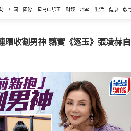
時
中國
國際
星島申訴王
財經
地產
生活
健康
教
連環收割男神 黐實《逐玉》張凌赫