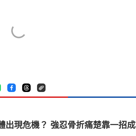
體出現危機？ 強忍骨折痛楚靠一招