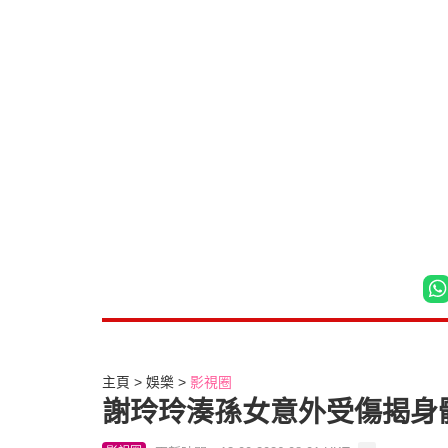
主頁
娛樂
影視圈
謝玲玲湊孫女意外受傷揭身