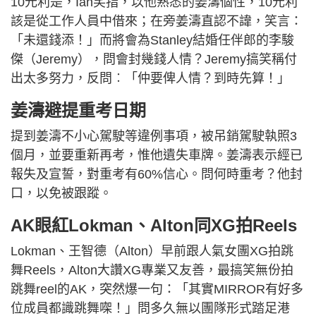
10元利是，Ian笑指，以他熟悉的姜濤個性，10元利
該是從工作人員中借來；在旁姜濤直認不諱，笑言：
「未還錢添！」而將會為Stanley結婚任伴郎的李駿
傑（Jeremy），問會封幾錢人情？Jeremy搞笑稱付
出太多努力，反問︰「仲要俾人情？到時先算！」
姜濤避提重考日期
提到姜濤不小心駕駛等違例事項，被吊銷駕駛執照3
個月，並要重新再考，惟他遺失車牌。姜濤表示經已
報失及宣誓，對重考有60%信心。問何時重考？他封
口，以免被跟蹤。
AK眼紅Lokman、Alton同XG拍Reels
Lokman、王智德（Alton）早前跟人氣女團XG拍跳
舞Reels，Alton大讚XG專業又友善，最搞笑無份拍
跳舞reel的AK，突然爆一句：「其實MIRROR有好多
位成員都識跳舞㗎！」問多久無以團隊形式踏足港