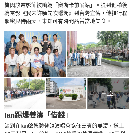
皆因該電影節被喻為「奧斯卡前哨站」。提到他稍後
為電影《我未許願先吹蠟燭》到台灣宣傳，他指行程
緊密只待兩天，未知可有時間品嘗當地美食。
+12
Ian踢爆姜濤「借錢」
談到在Ian啟德體藝館演唱會擔任嘉賓的姜濤，送上