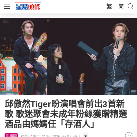
繁
简
邱傲然Tiger盼演唱會前出3首新
歌 歌迷聚會未成年粉絲獲贈精選
酒品由媽媽任「存酒人」
更新時間：22:15 2026-05-07 HKT
影視圈