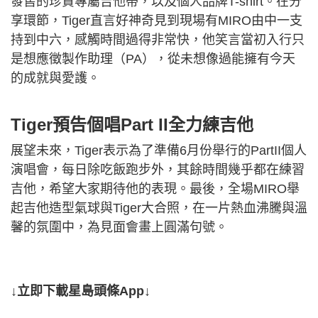
發售的珍貴專屬吉他帶，以及個人品牌T-shirt。在分
享環節，Tiger直言好神奇見到現場有MIRO由中一支
持到中六，感觸時間過得非常快，他笑言當初入行只
是想應徵製作助理（PA），從未想像過能擁有今天
的成就與愛護。
Tiger預告個唱Part II全力練吉他
展望未來，Tiger表示為了準備6月份舉行的PartII個人
演唱會，每日除吃飯跑步外，其餘時間幾乎都在練習
吉他，希望大家期待他的表現。最後，全場MIRO舉
起吉他造型氣球與Tiger大合照，在一片熱血沸騰與溫
馨的氛圍中，為見面會畫上圓滿句號。
↓立即下載星島頭條App↓