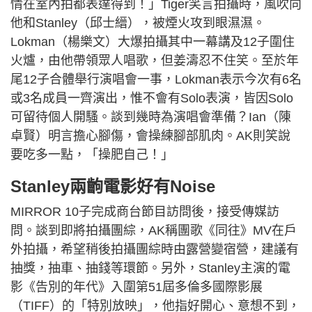
情在室內拍都表達得到！」Tiger笑言拍攝時，風吹向
他和Stanley（邱士縉），被煙火攻到眼濕濕。
Lokman（楊樂文）大爆拍攝其中一幕講及12子圍住
火爐，由他帶領眾人唱歌，但姜濤忍不住笑。至於年
尾12子合體舉行演唱會一事，Lokman表示今次有6名
或3名成員一齊演出，惟不會有Solo表演，皆因Solo
可留待個人開騷。談到幾時為演唱會準備？Ian（陳
卓賢）明言擔心腳傷，會操練腳部肌肉。AK則笑說
要吃多一點，「操肥自己！」
Stanley兩齣電影好有Noise
MIRROR 10子完成商台節目訪問後，接受傳媒訪
問。談到即將拍攝團綜，AK稱團歌《同往》MV在戶
外拍攝，希望稍後拍攝團綜時由露營變宿營，建議有
抽獎，抽車、抽錢等環節。另外，Stanley主演的電
影《告別的年代》入圍第51屆多倫多國際影展
（TIFF）的「特別放映」，他指好開心、意想不到，