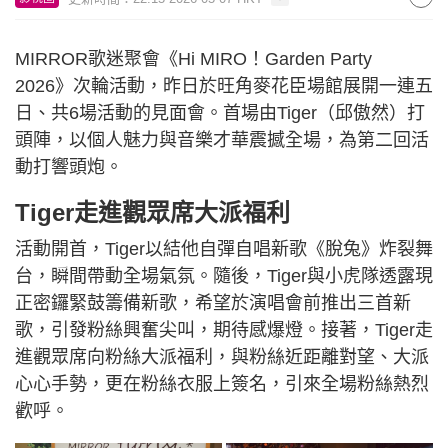
MIRROR歌迷聚會《Hi MIRO！Garden Party
2026》次輪活動，昨日於旺角麥花臣場館展開一連五
日、共6場活動的見面會。首場由Tiger（邱傲然）打
頭陣，以個人魅力與音樂才華震撼全場，為第二回活
動打響頭炮。
Tiger走進觀眾席大派福利
活動開首，Tiger以結他自彈自唱新歌《脫兔》炸裂舞
台，瞬間帶動全場氣氛。隨後，Tiger與小虎隊透露現
正密鑼緊鼓籌備新歌，希望於演唱會前推出三首新
歌，引發粉絲興奮尖叫，期待感爆燈。接著，Tiger走
進觀眾席向粉絲大派福利，與粉絲近距離對望、大派
心心手勢，更在粉絲衣服上簽名，引來全場粉絲熱烈
歡呼。