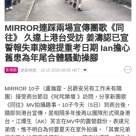
Loaded
:
Unmute
4.43%
MIRROR連踩兩場宣傳團歌《同
往》 久違上港台受訪 姜濤認已宣
誓報失車牌避提重考日期 Ian擔心
舊患為年尾合體騷勤操腳
更新時間：18:15 2026-08-05 HKT
影視圈
MIRROR 10子（盧瀚霆、呂爵安另有工作未有隨
團）接受商台節目《叱咤樂壇 》訪問，分享新團歌
《同往》MV拍攝趣事。10子今天（5日）到商台後，
隨即到港台宣傳，是相隔多年後再以團隊形式現身港
台。江𤒹生（AK）笑言在MV中的露營戲份，表達兄
弟情，惟不明白為何要夏天在室外拍攝，「其實兄弟