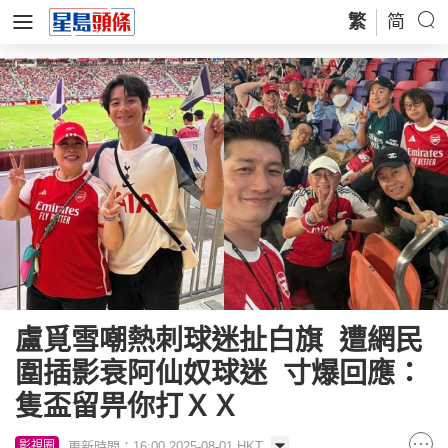
繁
简
盧覓雪嘲熱刺球迷扯白旗 遭網民
圍插影衰阿仙奴球迷 寸爆回應：
隻盃留畀你打ＸＸ
更新時間：16:00 2025-08-01 HKT
影視圈