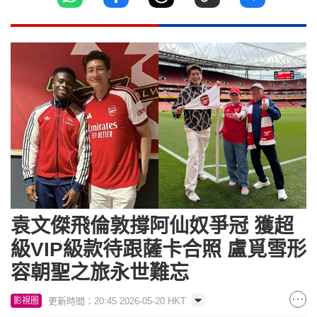
袁文傑飛倫敦撐阿仙奴爭冠 獲超
級VIP級款待跟薩卡合照 盧覓雪形
容朝聖之旅永世難忘
更新時間：20:45 2026-05-20 HKT
影視圈