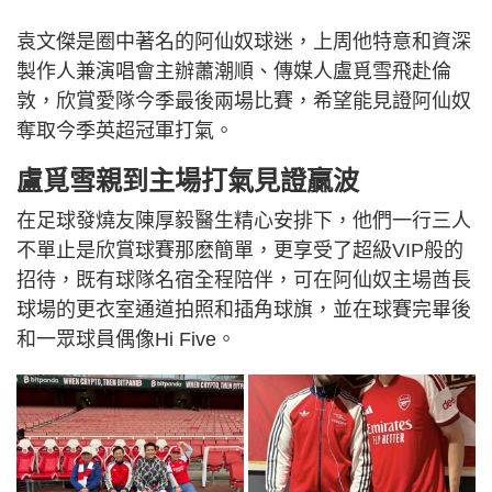
袁文傑是圈中著名的阿仙奴球迷，上周他特意和資深
製作人兼演唱會主辦蕭潮順、傳媒人盧覓雪飛赴倫
敦，欣賞愛隊今季最後兩場比賽，希望能見證阿仙奴
奪取今季英超冠軍打氣。
盧覓雪親到主場打氣見證贏波
在足球發燒友陳厚毅醫生精心安排下，他們一行三人
不單止是欣賞球賽那麽簡單，更享受了超級VIP般的
招待，既有球隊名宿全程陪伴，可在阿仙奴主場酋長
球場的更衣室通道拍照和插角球旗，並在球賽完畢後
和一眾球員偶像Hi Five。