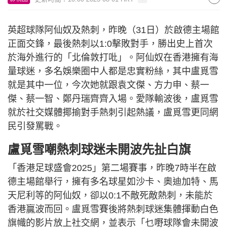
英超球隊阿仙奴及熱刺，昨晚（31日）於啟德主場館
正面交鋒，最後熱刺以1:0擊敗對手，勝出史上首次
於海外進行的「北倫敦打吡」。阿仙奴在香港擁有海
量球迷，多名娛樂圈中人都是忠實粉絲，其中盧覓雪
就是其中一位，今次她就跟袁文傑、方力申、蔡一
傑、蔡一智、鄭丹瑞齊齊入場。愛隊輸波後，盧覓雪
就於社交媒體揶揄對手熱刺引起熱議，盧覓雪更同網
民引發罵戰。
盧覓雪嘲熱刺球迷未開波先扯白旗
「香港足球盛會2025」第二場賽事，昨晚7時半在啟
德主場館舉行，擁有多名球星如沙卡、奧迪加特、馬
天尼利等的阿仙奴，卻以0:1不敵死敵熱刺，未能於
香港贏波而回。盧覓雪賽後將熱刺球迷集體揮動白色
旗幟的影片放上社交網，並表示「乜嘢球隊會未開波