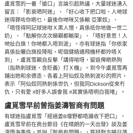
盧覓雪的一番「搶口」言論引起熱議，大量球迷湧入
留言：「影衰哂阿迷」、「好心收下把口啦，人哋球
迷得罪咗你啲乜，最後你哋咪又係輸 亞軍奴」、
「唔怪得阿記球迷咁Ｘ黑人憎，真係抵你地做一世二
奶」、「點解你次次睇親都輸架」、「唔好意思！人
哋扯白旗！你哋都入唔到波」。亦有球迷指「你依家
真係扯曬白旗投降啦，呢個健絡通飛機杯都拎唔Ｘ
到」，盧覓雪親自反擊「講得啱呀，留返俾啲熱狗
（指熱刺球迷，含貶義）打Ｘ機」。到今午盧覓雪再
鋪出她和余德丞、各着上阿仙奴及熱刺波衫的照片，
表示「阿仙奴同熱刺係世仇，但我同Dickson從來冇
仇，只有愛 #好多人誤會我 #其實係唔明白我啫」。
盧覓雪早前曾指姜濤智商有問題
有球迷指盧覓雪「經過姜B壇野都唔識收下把口」，
盧覓雪早前在商台節目《在晴朗的一天出發》談及姜
濤墮海事件，並說「智商有問題」，質疑對方睇日落