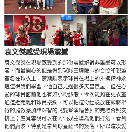
+7
袁文傑感受現場震撼
袁文傑說在現場感受到的那份震撼絕對非筆墨可以形
容，而最開心的便是得到球隊王牌薩卡的合照和親筆
簽名在球衣上；蕭潮順表示球員在場上的拼搏精神永
遠值得我們學習，他自己見過很多天皇巨星，但在心
愛的球員面前他也有如小粉絲般，今次能夠在更衣室
通道近距離和球員接觸，可以把這份經驗放在即將舉
行的羅啟豪加譚輝智的《雙聲演唱會》的完場合照安
排上；盧覓雪說可以在阿仙奴主場為他們打氣，看到
他們贏波，特別是拿到球星薩卡的簽名，所以這次愛