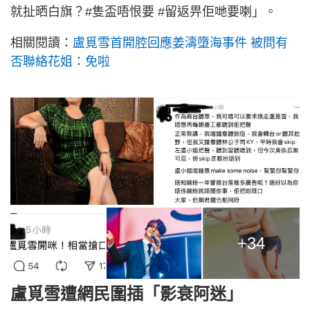
就扯晒白旗？#隻盃唔恨要 #留返畀佢哋要喇」。
相關閱讀：
盧覓雪首開腔回應姜濤墮海事件 被問有
否聯絡花姐：免啦
+34
盧覓雪遭網民圍插「影衰阿迷」