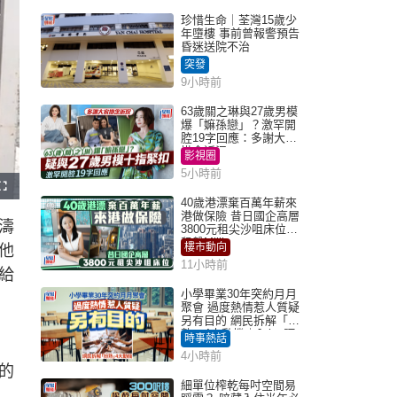
珍惜生命｜荃灣15歲少
年墮樓 事前曾報警預告
昏迷送院不治
突發
9小時前
63歲關之琳與27歲男模
爆「嫲孫戀」？激罕開
腔19字回應：多謝大家
掛念近況
影視圈
5小時前
F
u
40歲港漂棄百萬年薪來
l
港做保險 昔日國企高層
l
濤
s
3800元租尖沙咀床位｜
c
租盤Million
r
樓市動向
他
e
e
11小時前
n
給
小學畢業30年突約月月
聚會 過度熱情惹人質疑
另有目的 網民拆解「扮
熟」4大動機｜Juicy叮
時事熱話
4小時前
的
細單位榨乾每吋空間易