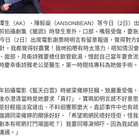
y
生（AK）、陳毅燊（ANSONBEAN）等今日（2日）
V
前拍攝劇集《獵謊》時發生意外，口部、嘴唇受傷，要急
如今日（2日）出席電影謝票時明言有留意報道，覺得對方
i
0針，我都覺得好震驚！我哋拍嘢有時太落力，唔知情況
、面部，見衛詩雅要揸住飲管飲湯，憶起自己當年要食流
d
時慶幸衛詩雅老公是醫生，第一時間找專科為她做手術。
e
年拍攝電影《藍天白雲》時被梁雍婷狂摑，致嚴重受傷，
o
後亦澄清當時是她要求「真打」。寶珮如明言感不好意思
是好輕描淡寫道出，不料迴響那麼大，直認事件中也有疏
強調同梁雍婷的關係好好，「希望啲網民唔好怪佢，怪我
劇本有呢啲打鬥場面呢？）我要同導演傾吓，因為我試過
溝通。」