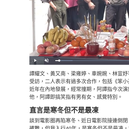
L
P
U
o
l
n
a
a
m
d
y
u
譚耀文、黃又南、梁雍婷、車婉婉、林宣妤
e
t
d
e
:
受訪，二人表示有過多次合作，包括《笨小
1
0
.
近年在內地發展，經常撞期，阿譚指今次演
1
2
他，阿譚即搞笑指有男有女、感覺特別。
%
直言是寒冬但不是最凍
談到電影圈再陷寒冬、近日電影院接連倒閉
確難，但我入行40年，是寒冬但不是最凍