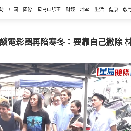
時
中國
國際
星島申訴王
財經
地產
生活
健康
教
 談電影圈再陷寒冬：要靠自己撇除 