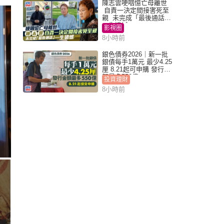
陳志雲哽咽憶亡母離世
自責一決定間接害死至
親 未完成「最後通話」
一生遺憾
影視圈
8小時前
銀色債券2026｜新一批
銀債每手1萬元 最少4.25
厘 8.21起可申購 發行金
額最多550億
投資理財
8小時前