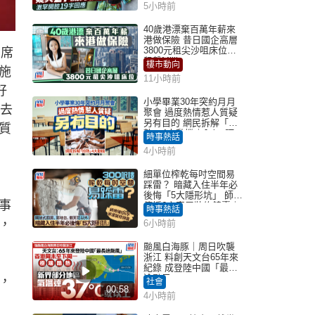
5小時前
40歲港漂棄百萬年薪來
港做保險 昔日國企高層
3800元租尖沙咀床位｜
出席
租盤Million
樓市動向
施
11小時前
好
小學畢業30年突約月月
會去
聚會 過度熱情惹人質疑
另有目的 網民拆解「扮
質
熟」4大動機｜Juicy叮
時事熱話
4小時前
細單位榨乾每吋空間易
踩雷？ 暗藏入住半年必
後悔「5大隱形坑」 師傅
事
傳授6字家居裝修錦囊｜
時事熱話
Juicy叮
，
6小時前
颱風白海豚｜周日吹襲
浙江 料創天文台65年來
紀錄 成登陸中國「最長
途颱風」
，
社會
00:58
4小時前