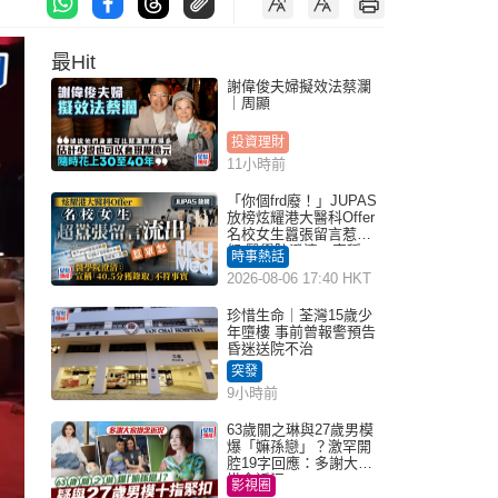
最Hit
謝偉俊夫婦擬效法蔡瀾
｜周顯
投資理財
11小時前
「你個frd廢！」JUPAS
放榜炫耀港大醫科Offer
名校女生囂張留言惹眾
怒 醫學院澄清：宣稱
時事熱話
「40.5分獲錄取」不符事
2026-08-06 17:40 HKT
實｜Juicy叮
珍惜生命｜荃灣15歲少
年墮樓 事前曾報警預告
昏迷送院不治
突發
9小時前
63歲關之琳與27歲男模
爆「嫲孫戀」？激罕開
腔19字回應：多謝大家
掛念近況
影視圈