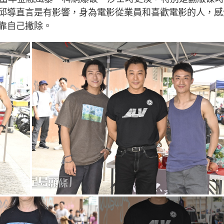
g
邱導直言是有影響，身為電影從業員和喜歡電影的人，感
T
靠自己撇除。
i
m
e