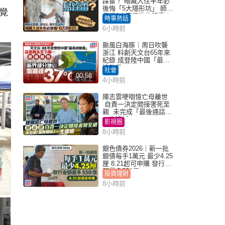
踩雷？ 暗藏入住半年必
後悔「5大隱形坑」 師傅
覺
傳授6字家居裝修錦囊｜
時事熱話
Juicy叮
6小時前
颱風白海豚｜周日吹襲
浙江 料創天文台65年來
紀錄 成登陸中國「最長
途颱風」
社會
00:58
4小時前
陳志雲哽咽憶亡母離世
自責一決定間接害死至
親 未完成「最後通話」
一生遺憾
影視圈
8小時前
銀色債券2026｜新一批
銀債每手1萬元 最少4.25
厘 8.21起可申購 發行金
額最多550億
投資理財
8小時前