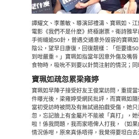
譚耀文、李蕙敏、導演邱禮濤、寶珮如、江𤒹
電影《我們不是什麼》終極謝票。衛詩雅早
手術縫逾50針，曾遇交通意外毁容的寶珮
陰公，望早日康復，回復靚樣：「佢要逢5
到咁嚴重。」寶珮如指當年因意外傷及嘴唇
食物時，吸吮不到要以針筒注射的情況；同
寶珮如疏忽累梁雍婷
寶珮如早陣子接受好友王俊棠訪問，重提當
件曝光後，梁雍婷受網民批評，而寶珮如隨
當初受訪時被問及有無試過拍戲受傷，她只
忽，忘記臉上有金屬片不能被「真打」，她
啦！係我問題，我而家唔俾人打我，（如果
情況係咁，原來真係唔得，我覺得要坦白去