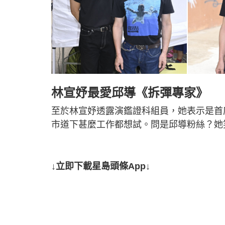
林宣妤最愛邱導《拆彈專家》
至於林宣妤透露演鑑證科組員，她表示是首
市道下甚麼工作都想試。問是邱導粉絲？她
↓立即下載星島頭條App↓