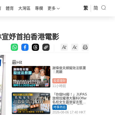
繁
简
育
體育
大灣區
專欄
更多
林宣妤首拍香港電影
最Hit
謝偉俊夫婦擬效法蔡瀾
｜周顯
投資理財
11小時前
「你個frd廢！」JUPAS
放榜炫耀港大醫科Offer
名校女生囂張留言惹眾
怒 醫學院澄清：宣稱
時事熱話
「40.5分獲錄取」不符事
2026-08-06 17:40 HKT
實｜Juicy叮