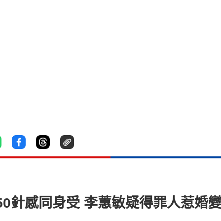
50針感同身受 李蕙敏疑得罪人惹婚