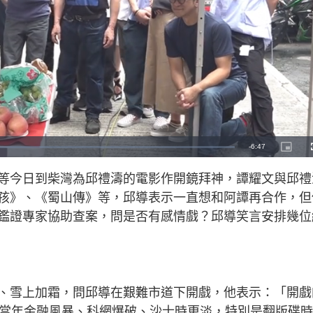
R
-
6:47
P
i
c
e
t
等今日到柴灣為邱禮濤的電影作開鏡拜神，譚耀文與邱禮
u
r
m
e
孩》、《蜀山傳》等，邱導表示一直想和阿譚再合作，但
-
i
a
n
鑑證專家協助查案，問是否有感情戲？邱導笑言安排幾位
-
P
i
i
c
t
n
u
r
e
i
、雪上加霜，問邱導在艱難市道下開戲，他表示：「開戲
n
，當年金融風暴、科網爆破、沙士時更淡，特別是翻版碟時