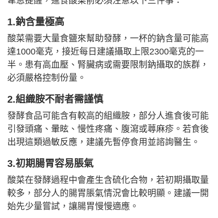
韋恩提醒，進食酸菜前必須注意以下三件事：
1.鈉含量極高
酸菜需要大量食鹽來幫助發酵，一杯的鈉含量可能高
達1000毫克，接近每日建議攝取上限2300毫克的一
半。患有高血壓、腎臟病或需要限制鈉攝取的族群，
必須嚴格控制份量。
2.組織胺不耐者需謹慎
發酵食品可能含有較高的組織胺，部分人進食後可能
引發頭痛、暈眩、慢性疼痛、腹瀉或蕁麻疹。若食後
出現這類過敏反應，建議先暫停食用並諮詢醫生。
3.初期腸胃容易脹氣
酸菜在發酵過程中會產生含硫化合物，若初期攝取量
較多，部分人的腸胃脹氣情況會比較明顯。建議一開
始先少量嘗試，讓腸胃慢慢適應。