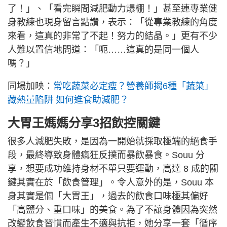
了！」、「看完瞬間減肥動力爆棚！」甚至連專業健
身教練也現身留言點讚，表示：「從專業教練的角度
來看，這真的非常了不起！努力的結晶。」更有不少
人難以置信地問道：「呃……這真的是同一個人
嗎？」
同場加映：
常吃蔬菜必定瘦？營養師揭6種「蔬菜」
藏熱量陷阱 如何進食助減肥？
大胃王媽媽分享3招飲控關鍵
很多人減肥失敗，是因為一開始就採取極端的絕食手
段，最終導致身體瘋狂反撲而暴飲暴食。Souu 分
享，想要成功維持身材不單只要運動，高達 8 成的關
鍵其實在於「飲食管理」。令人意外的是，Souu 本
身其實是個「大胃王」，過去的飲食口味極其偏好
「高鹽分、重口味」的美食。為了不讓身體因為突然
改變飲食習慣而產生不適與抗拒，她分享一套「循序