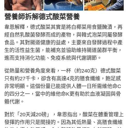
營養師拆解德式酸菜營養
韋恩解釋，德式酸菜其實是將白椰菜用食鹽醃漬，再
經自然乳酸菌發酵而成的產物，與韓式泡菜同屬發酵
食品。其對腸道健康的益處，主要來自發酵過程中產
生的活性益生菌，能補充並協助維持腸道菌群平衡，
進而支持消化功能、免疫系統與代謝調節。
從熱量和營養角度來看，一杯（約240克）德式酸菜
只有約27千卡，卻含有高達4克的膳食纖維，飽足感
非常明顯。這個份量已能提供人體一日所需維他命C
的四分之一，當中的維他命K更有助於血液凝固與骨
骼代謝。
對於「20天減20磅」，韋恩指出，酸菜在體重管理上
發揮的作用只是間接的。因為其低熱量、高膳食纖維