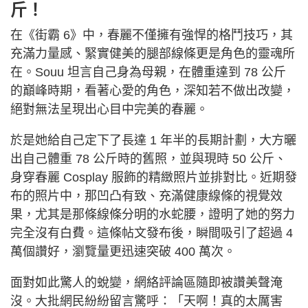
斤！
在《街霸 6》中，春麗不僅擁有強悍的格鬥技巧，其
充滿力量感、緊實健美的腿部線條更是角色的靈魂所
在。Souu 坦言自己身為母親，在體重達到 78 公斤
的巔峰時期，看著心愛的角色，深知若不做出改變，
絕對無法呈現出心目中完美的春麗。
於是她給自己定下了長達 1 年半的長期計劃，大方曬
出自己體重 78 公斤時的舊照，並與現時 50 公斤、
身穿春麗 Cosplay 服飾的精緻照片並排對比。近期發
布的照片中，那凹凸有致、充滿健康線條的視覺效
果，尤其是那條線條分明的水蛇腰，證明了她的努力
完全沒有白費。這條帖文發布後，瞬間吸引了超過 4
萬個讚好，瀏覽量更迅速突破 400 萬次。
面對如此驚人的蛻變，網絡評論區隨即被讚美聲淹
沒。大批網民紛紛留言驚呼：「天啊！真的太厲害