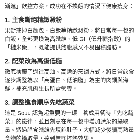
漸進」飲控方案，成功在不挨餓的情況下健康瘦身：
1. 主食斷絕精緻澱粉
果斷戒掉白麵包、白飯等精緻澱粉，將日常每一餐的
白飯，全部更換為高纖維、低 GI（低升糖指數）的
「糙米飯」，既能提供飽腹感又不易囤積脂肪。
2. 配菜改為高蛋低脂
徹底捨棄了過往高油、高鹽的烹調方式，將日常飲食
逐步調整為以「高蛋白、低油脂」為主的肉類與海
鮮，補充肌肉生長所需營養。
3. 調整進食順序先吃蔬菜
這是 Souu 認為超重要的一環！養成用餐時「先吃蔬
菜」的鐵律，並且刻意在每一餐中增加蔬菜的攝取
量。透過膳食纖維先填飽肚子，大幅減少後續高熱量
食物的攝取量，達到無痛控熱效果。