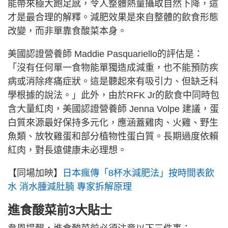
能帶來極大飽足感，令人整體熱量攝取自然下降，這
才是最合理的解釋。減肥效果是來自整體的飲食形態
改變，而非單靠食酸菜本身。
美國認證營養師 Maddie Pasquariello的評估是：
「沒有任何單一食物能單獨造成減重，也不能預防疾
病或消除疼痛症狀。這是聽起來有吸引力、但缺乏科
學根據的說法。」此外，由於RFK Jr的飲食中同時包
含大量紅肉，美國認證營養師 Jenna Volpe 建議，蛋
白質來源最好保持多元化，應涵蓋雞肉、火雞、野生
魚類、放牧雞蛋和部分植物性蛋白質。長期過度依賴
紅肉，對長遠健康未必理想。
【同場加映】
日本瘋傳「8杯水減肥法」按時間表飲
水 消水腫減肚腩 專家拆解原理
進食酸菜前3大貼士