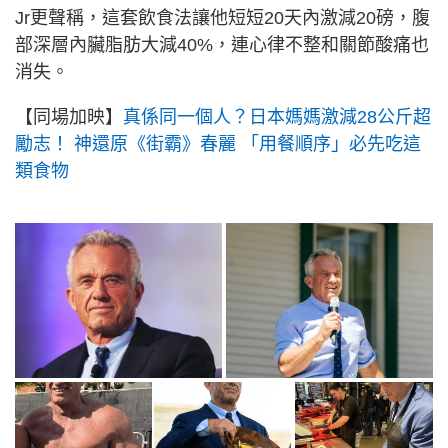
Jr更聲稱，這套飲食法讓他短短20天內激減20磅，腹
部深層內臟脂肪大減40%，連心律不整和關節酸痛也
消失。
【同場加映】
真係同一個人？日本媽媽激減28公斤超
勵志！ 神還原《街霸》春麗 「用餐順序」必先吃這
類食物