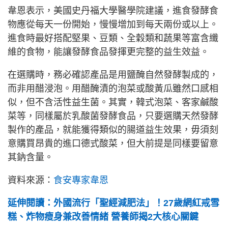
韋恩表示，美國史丹福大學醫學院建議，進食發酵食
物應從每天一份開始，慢慢增加到每天兩份或以上。
進食時最好搭配堅果、豆類、全穀類和蔬果等富含纖
維的食物，能讓發酵食品發揮更完整的益生效益。
在選購時，務必確認產品是用鹽醃自然發酵製成的，
而非用醋浸泡。用醋醃漬的泡菜或酸黃瓜雖然口感相
似，但不含活性益生菌。其實，韓式泡菜、客家鹹酸
菜等，同樣屬於乳酸菌發酵食品，只要選購天然發酵
製作的產品，就能獲得類似的腸道益生效果，毋須刻
意購買昂貴的進口德式酸菜，但大前提是同樣要留意
其鈉含量。
資料來源：
食安專家韋恩
延伸閱讀：外國流行「聖經減肥法」！27歲網紅戒雪
糕、炸物瘦身兼改善情緒 營養師揭2大核心關鍵