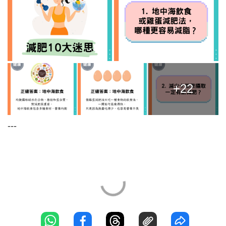
+22
---