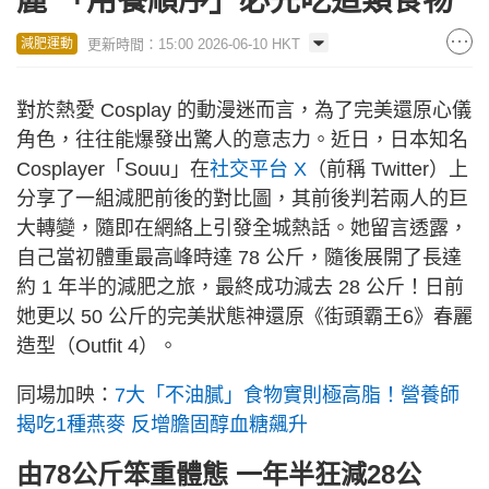
麗 「用餐順序」必先吃這類食物
更新時間：15:00 2026-06-10 HKT
減肥運動
對於熱愛 Cosplay 的動漫迷而言，為了完美還原心儀
角色，往往能爆發出驚人的意志力。近日，日本知名
Cosplayer「Souu」在
社交平台 X
（前稱 Twitter）上
分享了一組減肥前後的對比圖，其前後判若兩人的巨
大轉變，隨即在網絡上引發全城熱話。她留言透露，
自己當初體重最高峰時達 78 公斤，隨後展開了長達
約 1 年半的減肥之旅，最終成功減去 28 公斤！日前
她更以 50 公斤的完美狀態神還原《街頭霸王6》春麗
造型（Outfit 4）。
同場加映：
7大「不油膩」食物實則極高脂！營養師
揭吃1種燕麥 反增膽固醇血糖飆升
由78公斤笨重體態 一年半狂減28公