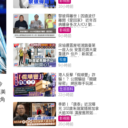
影視圈
10小時前
黎彼得離世丨因通波仔
離開《愛回家》 近年百
病纏身多次入ICU 劉鑾
雄黃宗澤曾施援手
影視圈
9小時前
房協遷置屋邨鴻鵠臺第
一座入伙 安置花園大廈
重建戶 住戶：新居望見
獅子山好開心！
社會
9小時前
港人反擊「假順豐」詐
騙！？ 公開騙徒「關鍵
秘密」 網民聯手玩謝：
今
練習緬甸語
生活百科
底美
22小時前
得角
季節丨「唐泰」近況曝
光 102歲朱瑞棠隱居加拿
大逾30年 滿屋舊照如博
物館精神極佳
影視圈
20小時前