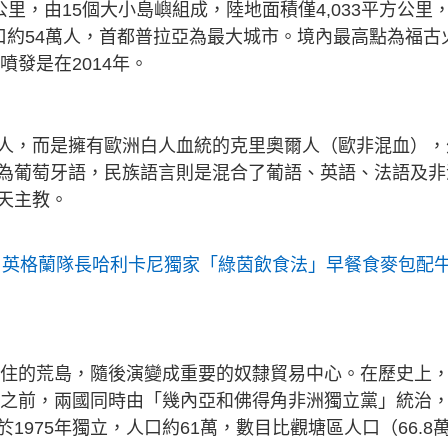
里，由15個大小島嶼組成，陸地面積僅4,033平方公里
人口約54萬人，首都普拉亞為最大城市。境內最高點為福古
噴發是在2014年。
人，而是擁有歐洲白人血統的克里奧爾人（歐非混血），
為葡萄牙語，民族語言則是混合了葡語、英語、法語及非
天主教。
話！英格蘭隊長哈利卡尼獨家「綠茵飲食法」早餐食麥包配
人居住的荒島，隨後演變成重要的奴隸貿易中心。在歷史上
1年之前，兩國同時由「幾內亞和佛得角非洲獨立黨」統治
975年獨立，人口約61萬，數目比觀塘區人口（66.8