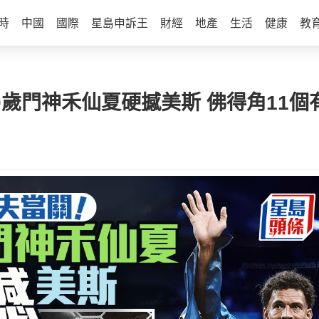
時
中國
國際
星島申訴王
財經
地產
生活
健康
教
40歲門神禾仙夏硬撼美斯 佛得角11