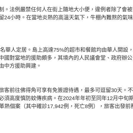
制。法例嚴禁任何人在街上隨地大小便，違例者除了會被
留24小時。在當地炎熱的高溫天氣下，牛棚內難熬的氣
0名華人定居。島上高達75%的超市和餐館均由華人開設
中國對當地的援助頗多，其境內的人民議會堂、政府辦公
由中方援助興建。
旅客前往佛得角可享有免簽證待遇，最多可逗留30天。
須高度慎防蚊傳疾病。在2024年年初至同年12月中旬
登革熱個案（其中確診17,942例，死亡8例），旅客出發前