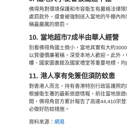
佛得角對環境保護和市容衞生有嚴格法律限
處罰款外，還會被強制送入當地的牛棚內拘
稱最嚴厲的懲罰。
10. 當地超市7成半由華人經營
別看佛得角國土微小，當地其實有大約300
以質優價廉著稱，深受本地人歡迎。此外，
樓、國家圖書館及國家禮堂等重要地標，均
11. 港人享有免簽但須防蚊患
對香港人而言，持有香港特別行政區護照的
根據衞生署的最新旅遊情報，前往當地旅遊必
間，佛得角官方累計報告了高達44,410宗
必做好防蚊措施。
資料來源：
網易