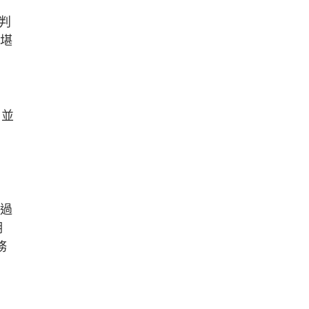
判
味堪
，並
不過
期
務