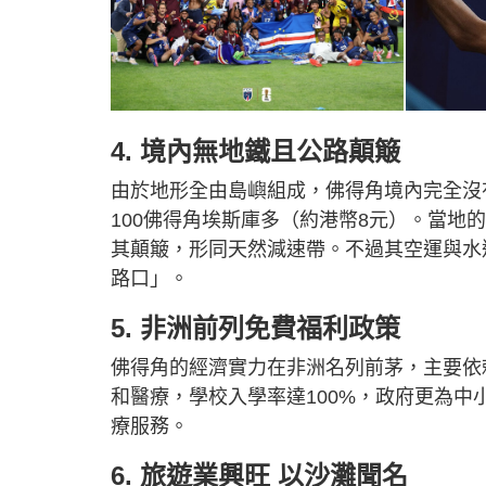
4. 境內無
地鐵
且公路顛簸
由於地形全由島嶼組成，佛得角境內完全沒
100佛得角埃斯庫多（約港幣8元）。當
其顛簸，形同天然減速帶。不過其空運與水
路口」。
5. 非洲前列免費福利政策
佛得角的經濟實力在非洲名列前茅，主要依
和醫療，學校入學率達100%，政府更為
療服務。
6. 旅遊業興旺 以沙灘聞名