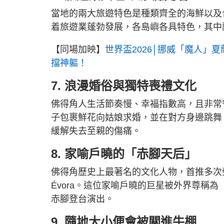
當地的兩大旅遊特色是種類齊全的海鮮以及
着旅遊業蓬勃發展，各島嶼各具特色，其中薩爾
【同場加映】
世界盃2026│挪威「魔人」
擋神軀！
7. 浪漫婚俗與獨特喪禮文化
佛得角人生活節奏慢、幸福指數高，且非常
子包裹鮮花向姑娘求婚，並在對方身邊跳舞
緩解失去至親的傷痛。
8. 家喻戶曉的「赤腳天后」
佛得角歷史上最著名的文化人物，首推多次榮獲格林
Évora。這位家喻戶曉的巨星被外界尊稱為
赤腳登台演出。
9. 隨地大小便會被關進牛棚