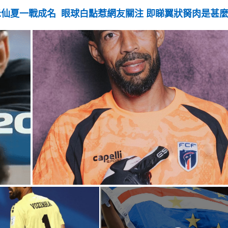
將禾仙夏一戰成名 眼球白點惹網友關注 即睇翼狀胬肉是甚