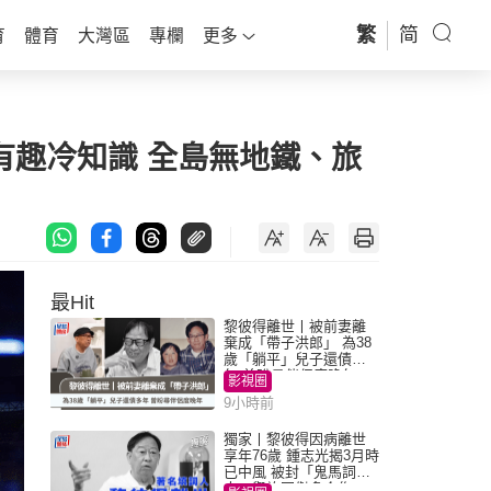
繁
简
育
體育
大灣區
專欄
更多
個有趣冷知識 全島無地鐵、旅
最Hit
黎彼得離世丨被前妻離
棄成「帶子洪郎」 為38
歲「躺平」兒子還債多
年 曾盼尋伴侶度晚年
影視圈
9小時前
獨家丨黎彼得因病離世
享年76歲 鍾志光揭3月時
已中風 被封「鬼馬詞
人」與許冠傑多合作