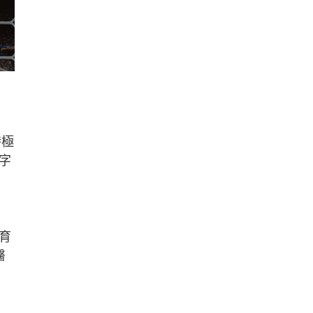
時極
字
育
醫