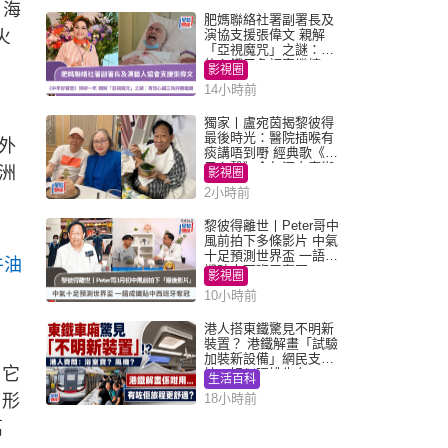
，海
肥媽聯絡社署副署長及
火
演協支援張偉文 親解
「亞視魔咒」之謎：有
信心鐵三角評審繼續
影視圈
14小時前
獨家丨盧宛茵揭黎彼得
最後時光：醫院插喉有
外
痰講唔到嘢 經典歌《浪
子心聲》金句源自廟街
洲
影視圈
睇相佬
2小時前
黎彼得離世丨Peter哥中
風前拍下多條影片 中氣
十足預測世界盃 一語成
牛油
讖貼中西班牙奪冠
影視圈
10小時前
港人搭東鐵驚見不明新
裝置？ 港鐵解畫「試驗
加裝新設備」網民支
，它
持：好似呢排先有
生活百科
，形
18小時前
萬