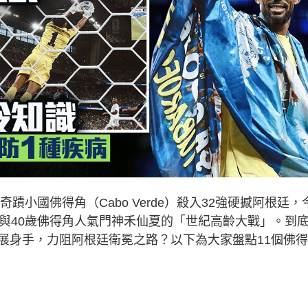
蹟小國佛得角（Cabo Verde）殺入32強硬撼阿根廷，
，與40歲佛得角人氣門神禾仙夏的「世紀高齡大戰」。到
展身手，力阻阿根廷衛冕之路？以下為大家盤點11個佛