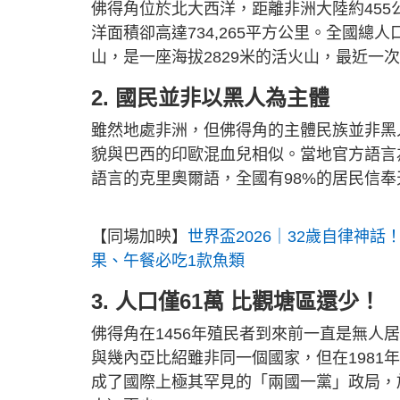
佛得角位於北大西洋，距離非洲大陸約455公
洋面積卻高達734,265平方公里。全國總
山，是一座海拔2829米的活火山，最近一次
2. 國民並非以黑人為主體
雖然地處非洲，但佛得角的主體民族並非黑
貌與巴西的印歐混血兒相似。當地官方語言
語言的克里奧爾語，全國有98%的居民信奉
【同場加映】
世界盃2026｜32歲自律神
果、午餐必吃1款魚類
3.
人口僅61萬 比觀塘區還少！
佛得角在1456年殖民者到來前一直是無
與幾內亞比紹雖非同一個國家，但在198
成了國際上極其罕見的「兩國一黨」政局，於1