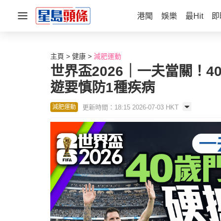
港聞
娛樂
最Hit
即
主頁
健康
減肥運動
世界盃2026｜一夫當關！
遊要慎防1種疾病
更新時間：18:15 2026-07-03 HKT
減肥運動