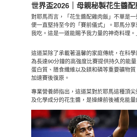
世界盃2026｜母親秘製
花生醬配
對耶馬而言，「花生醬配雞肉飯」不單是一
便一直堅持至今的「賽前儀式」。耶馬分享
我吃。這是一道能賜予我力量的神奇料理。
這道菜除了承載著溫馨的家庭傳統，在科學
為長達90分鐘的高強度比賽提供持久的能
蛋白質、膳食纖維以及鎂和磷等重要礦物質
加速賽後復原。
專業營養師指出，這道菜對於耶馬這種頂尖
及化學成分的花生醬，是操練前後補充能量