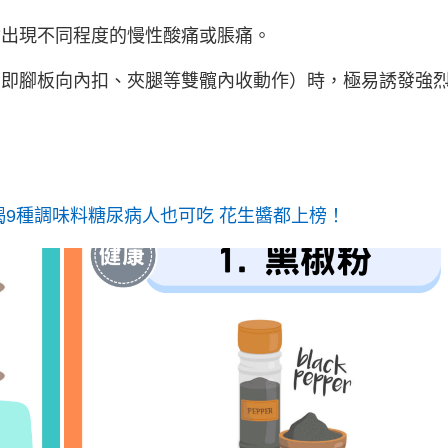
出現不同程度的慢性酸痛或脹痛。
即腳板向內扣、夾腿等雙髖內收動作）時，極易誘發強
揭9種調味料糖尿病人也可吃 花生醬都上榜！