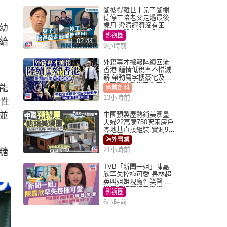
黎彼得離世丨兒子黎樹
德停工陪老父走過最後
歲月 澄清經濟沒有困
幼
難：傳聞有誇張成份
影視圈
給
02:44
9小時前
外籍專才據報陸續回流
香港 鍾情低稅率不惜減
薪 帶動寫字樓豪宅及學
位競爭「香港已重現生
能
商業創科
機」
13小時前
物性
並
中國預製屋熱銷美澳墨
夫婦22萬購750呎兩房戶
零地基直接組裝 實測9個
月激讚
海外置業
21小時前
糖
TVB「新聞一姐」陳嘉
欣罕失控極可愛 畀林超
英叫姐姐現魔性笑聲 自
嘲是姨姨獲網民激讚
影視圈
6小時前