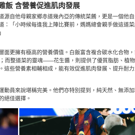
雞飯
含
營養促進肌肉發展
道源自他母親家鄉赤道幾內亞的傳統菜餚，更是一個他自
道：「小時候每逢我上陣比賽前，媽媽總會親手做這道菜
」
層面更擁有極高的營養價值。白飯富含複合碳水化合物，
量；而整道菜的靈魂——花生醬，則提供了優質脂肪、植
。這些營養素相輔相成，能有效促進肌肉發展、提升耐力
運動員來說堪稱完美。他們亦特別提到，純天然、無添加
的絕佳選擇。