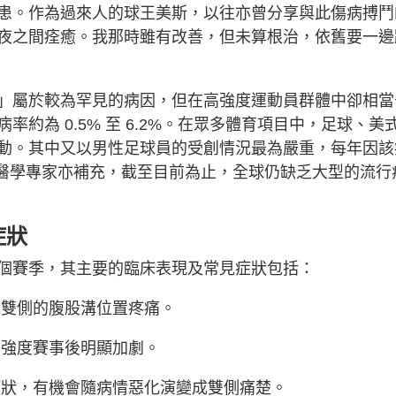
患。作為過來人的球王美斯，以往亦曾分享與此傷病搏鬥
夜之間痊癒。我那時雖有改善，但未算根治，依舊要一邊
」屬於較為罕見的病因，但在高強度運動員群體中卻相當
約為 0.5% 至 6.2%。在眾多體育項目中，足球、美
動。其中又以男性足球員的受創情況最為嚴重，每年因該
不過醫學專家亦補充，截至目前為止，全球仍缺乏大型的流行
症狀
個賽季，其主要的臨床表現及常見症狀包括：
雙側的腹股溝位置疼痛。
強度賽事後明顯加劇。
狀，有機會隨病情惡化演變成雙側痛楚。