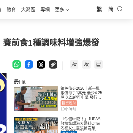
繁
简
育
體育
大灣區
專欄
更多
開 賽前食1種調味料增強爆發
最Hit
銀色債券2026｜新一批
銀債每手1萬元 最少4.25
厘 8.21起可申購 發行金
額最多550億
投資理財
10小時前
「你個frd廢！」JUPAS
放榜炫耀港大醫科Offer
名校女生囂張留言惹眾
怒 醫學院澄清：宣稱