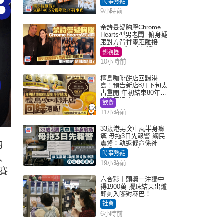
時事熱話
「40.5分獲錄取」不符事
9小時前
實｜Juicy叮
佘詩曼疑胸壓Chrome
Hearts型男老闆 俯身疑
跟對方背脊零距離接觸
網民驚呼：企側邊唔
影視圈
得？
10小時前
檀島咖啡餅店回歸港
島！預告新店8月下旬太
古重開 年初結束80年歷
史灣仔總店
飲食
11小時前
33歲港男突中風半身癱
瘓 母拖3日先報警 網民
震驚：執返條命係神蹟
的
自爆2個惡習｜Juicy叮
時事熱話
人
19小時前
賽
六合彩︱頭獎一注獨中
得1900萬 攪珠結果出爐
即刻入嚟對冧巴！
社會
6小時前