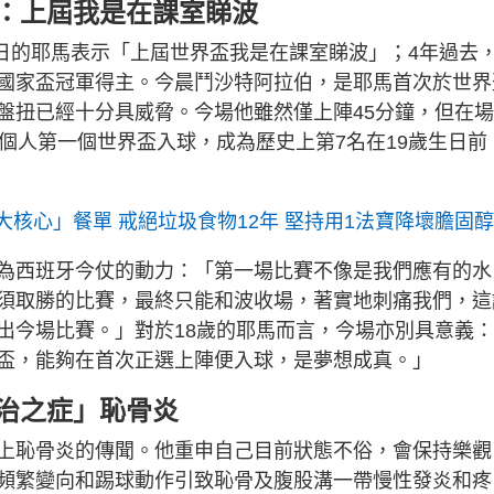
亮：上屆我是在課室睇波
生日的耶馬表示「上屆世界盃我是在課室睇波」；4年過去
國家盃冠軍得主。今晨鬥沙特阿拉伯，是耶馬首次於世界
盤扭已經十分具威脅。今場他雖然僅上陣45分鐘，但在
個人第一個世界盃入球，成為歷史上第7名在19歲生日前
5大核心」餐單 戒絕垃圾食物12年 堅持用1法寶降壞膽固醇
為西班牙今仗的動力：「第一場比賽不像是我們應有的水
須取勝的比賽，最終只能和波收場，著實地刺痛我們，這
出今場比賽。」對於18歲的耶馬而言，今場亦別具意義：
盃，能夠在首次正選上陣便入球，是夢想成真。」
不治之症」恥骨炎
上恥骨炎的傳聞。他重申自己目前狀態不俗，會保持樂觀
頻繁變向和踢球動作引致恥骨及腹股溝一帶慢性發炎和疼