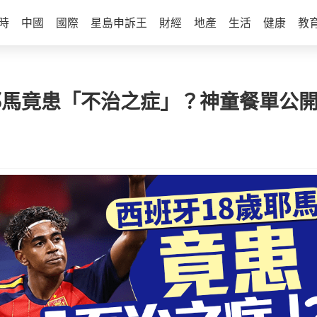
時
中國
國際
星島申訴王
財經
地產
生活
健康
教
歲耶馬竟患「不治之症」？神童餐單公