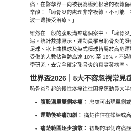
痛，在醫學界一向被視為極難根治的複雜傷
辛酸：「恥骨炎的處理非常複雜，不可能一
波一邊接受治療。」
雖然在一般的腹股溝疼痛個案中，「恥骨炎
遍。統計數據顯示，運動員罹患恥骨炎的發病率
足球、冰上曲棍球及英式欖球皆屬於高危運
受傷的人數佔整體高達 10% 至 18%。
學研究，去完全確定恥骨炎的真實發病率。
世界盃2026｜5大不容忽視常見
恥骨炎引起的慢性疼痛往往困擾運動員大半
腹股溝單雙側疼痛：
患處可出現單側或
運動後疼痛加劇：
痛楚往往在操練或高
痛楚範圍逐步擴散：
初期的單側疼痛症