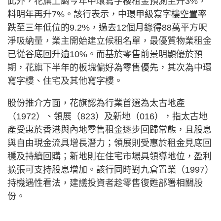
此外，花旗上調今年中環寫字樓租金預測至升3%，
料明年再升7%。該行表示，中環甲級寫字樓空置率
跌至三年低位的9.2%，過去12個月錄得88萬平方呎
淨吸納量，業主開始建立候租名單，最優質物業租金
已從谷底回升逾10%。而基於零售前景明顯優於預
期，花旗下半年的板塊偏好為零售優先，其次為中環
寫字樓、住宅及其他寫字樓。
股份推介方面，花旗認為行業首選為太古地產
（1972）、領展（823）及新地（016），指太古地
產受惠於香港與內地零售租金逐步回歸常態，且股息
與自由現金流具增長潛力；領展則受惠於租金見底回
穩及持續回購；新地則在住宅市場具領導地位，盈利
擴張可支持股息增加。該行同時對九倉置業（1997）
持機遇性看法，建議投資者趁零售復甦部署相關股
份。