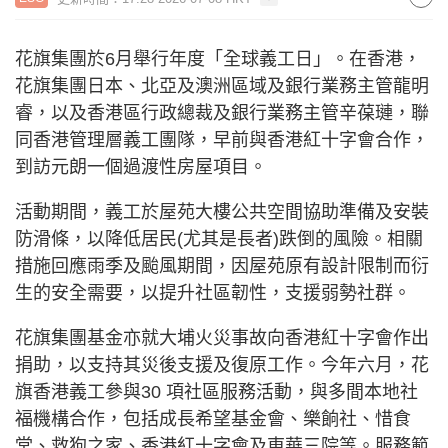
花旗集團於6月舉行年度「全球義工日」。在香港，
花旗集團日本、北亞及澳洲區域及銀行業務主管龍明
睿，以及香港區行政總裁及銀行業務主管辛葆璉，聯
同香港管理層義工團隊，早前與香港紅十字會合作，
到訪元朗一個過渡性房屋項目。
活動期間，義工於屋苑大樓公共空間協助準備及安裝
防滑條，以降低居民(尤其是長者)跌倒的風險。相關
措施回應雨季及颱風期間，因屋苑原有設計限制而衍
生的安全需要，以提升社區韌性，支援弱勢社群。
花旗集團基金亦就大埔火災事故向香港紅十字會作出
捐助，以支持其災後支援及復原工作。今年六月，花
旗香港義工參與30 項社區服務活動，與多間本地社
福機構合作，包括成長希望基金會、樂餉社、惜食
堂、救狗之家、香港紅十字會及東華三院等。服務範