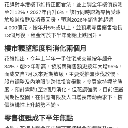
花旗對本港樓市維持正面看法，並上調全年樓價預測
至升12%，2027年再升6%，該行同時認為零售受惠
於旅遊復甦及消費回暖，預測2026年銷售將超過
4,000億元，按年升5%或以上，並預期零售銷售增長
13個月後，租金可於下半年開始止跌回升。
樓市觀望態度料消化兩個月
花旗指出，今年上半年一手住宅成交量按年飆升
34%，創22年新高，發展商銷售額更按年大增95%，
而成交自7月以來近期放緩，主要受推盤步伐放慢、
股市調整及內地限制跨境投資舉動，令買家持觀望態
度，預計需時1至2個月消化。但花旗強調，目前僅屬
周期性整固，在供應有限及人口增長帶動需求下，樓
價結構性上升趨勢不變。
零售復甦成下半年焦點