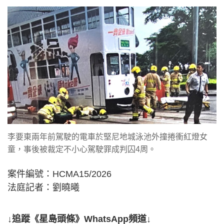
李要東兩年前駕駛的電車於堅尼地城泳池外撞捲衝紅燈女
童，事後被裁定不小心駕駛罪成判囚4周。
案件編號：HCMA15/2026
法庭記者：劉曉曦
↓追蹤《星島頭條》WhatsApp頻道↓