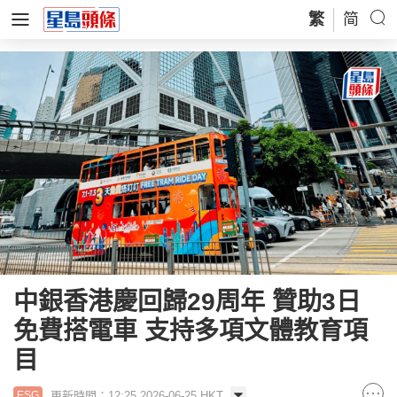
繁
简
中銀香港慶回歸29周年 贊助3日
免費搭電車 支持多項文體教育項
目
更新時間：12:25 2026-06-25 HKT
ESG