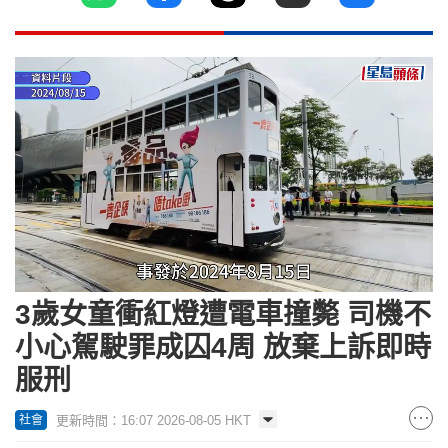
Loaded
:
Unmute
100.00%
3歲女童衝紅燈遭電車撞斃 司機不
小心駕駛罪成囚4周 放棄上訴即時
服刑
更新時間：16:07 2026-08-05 HKT
社會