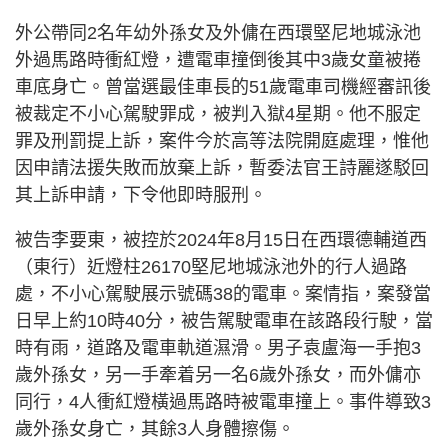
外公帶同2名年幼外孫女及外傭在西環堅尼地城泳池
外過馬路時衝紅燈，遭電車撞倒後其中3歲女童被捲
車底身亡。曾當選最佳車長的51歲電車司機經審訊後
被裁定不小心駕駛罪成，被判入獄4星期。他不服定
罪及刑罰提上訴，案件今於高等法院開庭處理，惟他
因申請法援失敗而放棄上訴，暫委法官王詩麗遂駁回
其上訴申請，下令他即時服刑。
被告李要東，被控於2024年8月15日在西環德輔道西
（東行）近燈柱26170堅尼地城泳池外的行人過路
處，不小心駕駛展示號碼38的電車。案情指，案發當
日早上約10時40分，被告駕駛電車在該路段行駛，當
時有雨，道路及電車軌道濕滑。男子袁盧海一手抱3
歲外孫女，另一手牽着另一名6歲外孫女，而外傭亦
同行，4人衝紅燈橫過馬路時被電車撞上。事件導致3
歲外孫女身亡，其餘3人身體擦傷。