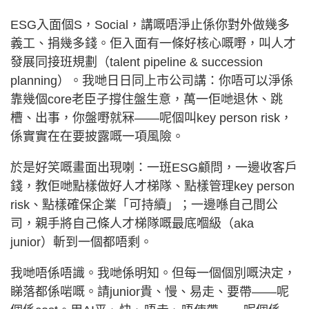
ESG入面個S，Social，講嘅唔淨止係你對外做幾多
義工、捐幾多錢。佢入面有一條好核心嘅嘢，叫人才
發展同接班規劃（talent pipeline & succession
planning）。我哋日日同上市公司講：你唔可以淨係
靠幾個core老臣子撐住盤生意，萬一佢哋退休、跳
槽、出事，你盤嘢就冧——呢個叫key person risk，
係實實在在要披露嘅一項風險。
於是好笑嘅畫面出現喇：一班ESG顧問，一邊收客戶
錢，教佢哋點樣做好人才梯隊、點樣管理key person
risk、點樣確保企業「可持續」；一邊喺自己間公
司，親手將自己條人才梯隊嘅最底嗰級（aka
junior）斬到一個都唔剩。
我哋唔係唔識。我哋係明知。但每一個個別嘅決定，
睇落都係啱嘅。請junior貴、慢、易走、要帶——呢