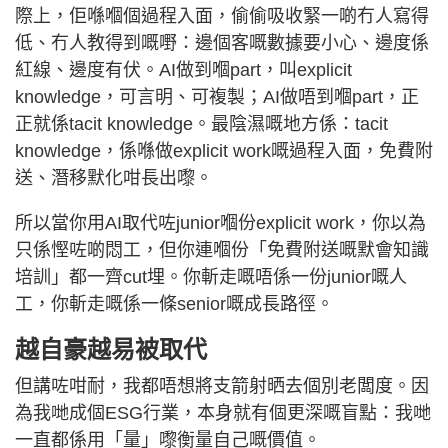
際上，佢喺嗰個過程入面，偷偷吸收緊一啲冇人寫得
低、冇人教得到嘅嘢：邊個客嘅數據要小心、邊度係
紅線、邊度有伏。AI做到嗰part，叫explicit
knowledge，可言明、可複製；AI做唔到嗰part，正
正就係tacit knowledge。最陰濕嘅地方係：tacit
knowledge，係喺做explicit work嘅過程入面，免費附
送、潛移默化咁長出嚟。
所以當你用AI取代咗junior嗰份explicit work，你以為
只係慳咗啲悶工，但你連嗰份「免費附送嘅默會知識
培訓」都一齊cut埋。你斬走嘅唔係一份junior嘅人
工，你斬走嘅係一條senior嘅成長路徑。
越自豪越易被取代
但講咗咁耐，我都唔想將支箭射晒去個別老闆度。因
為我哋成個ESG行業，本身就有個更深嘅盲點：我哋
一直都係用「量」嚟衡量自己嘅價值。