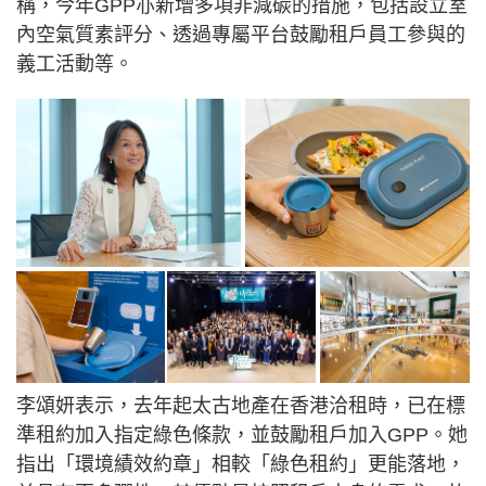
稱，今年GPP亦新增多項非減碳的措施，包括設立室
內空氣質素評分、透過專屬平台鼓勵租戶員工參與的
義工活動等。
李頌妍表示，去年起太古地產在香港洽租時，已在標
準租約加入指定綠色條款，並鼓勵租戶加入GPP。她
指出「環境績效約章」相較「綠色租約」更能落地，