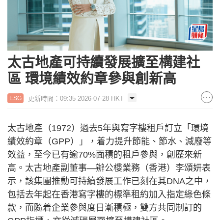
太古地產可持續發展擴至構建社
區 環境績效約章參與創新高
更新時間：09:35 2026-07-28 HKT
ESG
太古地產（1972）過去5年與寫字樓租戶訂立「環境
績效約章（GPP）」，着力提升節能、節水、減廢等
效益，至今已有逾70%面積的租戶參與，創歷來新
高。太古地產副董事—辦公樓業務（香港）李頌妍表
示，該集團推動可持續發展工作已刻在其DNA之中，
包括去年起在香港寫字樓的標準租約加入指定綠色條
款，而隨着企業參與度日漸積極，雙方共同制訂的