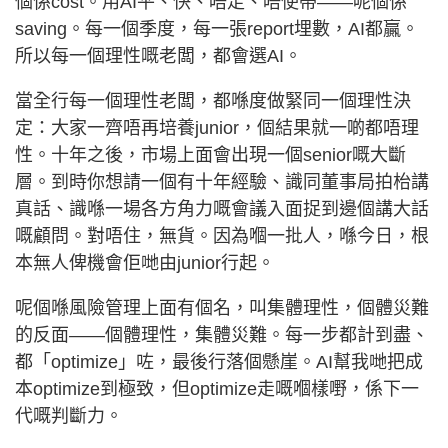
個係cost。用AI平、快、唔走、唔使帶——呢個係
saving。每一個季度，每一張report埋數，AI都贏。
所以每一個理性嘅老闆，都會選AI。
當全行每一個理性老闆，都喺度做緊同一個理性決
定：大家一齊唔再培養junior，個結果就一啲都唔理
性。十年之後，市場上面會出現一個senior嘅大斷
層。到時你想請一個有十年經驗、識同董事局拍枱講
真話、識喺一場各方角力嘅會議入面捉到邊個講大話
嘅顧問。對唔住，無貨。因為嗰一批人，喺今日，根
本無人俾機會佢哋由junior行起。
呢個喺風險管理上面有個名，叫集體理性，個體災難
的反面——個體理性，集體災難。每一步都計到盡、
都「optimize」咗，最後行落個懸崖。AI幫我哋把成
本optimize到極致，但optimize走嘅嗰樣嘢，係下一
代嘅判斷力。