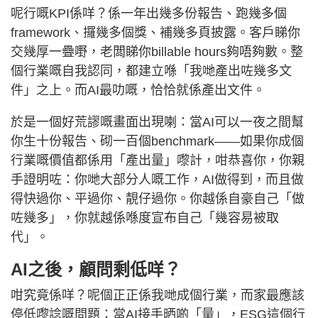
呢行嘅KPI係咩？係一年出幾多份報告、跑幾多個
framework、攞幾多個獎、補幾多頁披露。客戶睇你
交幾厚一疊嘢，老闆睇你billable hours夠唔夠數。整
個行業嘅自我認同，都建立喺「我哋產出咗幾多文
件」之上。而AI最叻嘅，恰恰就係產出文件。
於是一個好荒謬嘅畫面出現喇：當AI可以一夜之間幫
你生十份報告、砌一百個benchmark——如果你成個
行業嘅價值都係用「產出量」嚟計，咁恭喜你，你親
手證明咗：你哋大部分人嘅工作，AI做得到，而且做
得快過你、平過你、靚仔過你。你越係自豪自己「做
咗幾多」，你就越係喺度宣布自己「幾容易被取
代」。
AI之後，顧問剩低咩？
咁究竟係咩？呢個正正係我哋成個行業，而家最應該
停低嚟諗嘅問題：當AI接手晒啲「量」，ESG這個行