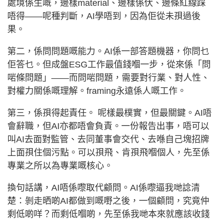
處境係生嘅，邊樣material、邊樣係伏、邊條紅線踩
唔得——呢種判斷，AI學唔到，因為佢從未孭過後
果。
第二，係問問題嘅能力。AI係一部答題機器，你問乜
佢答乜。但成盤ESG工作最值錢嗰一步，從來係「問
啱條問題」——而問啱問題，需要對行業、對人性、
對權力關係嘅理解。framing永遠係人嘅工作。
第三，係孭得起責任。 呢樣最樸實，但最關鍵。AI唔
會辭職，但AI亦都唔會負責。一份報告出事，唔可以
叫AI去面對監管、去同董事會交代、去喺自己塊招牌
上面孭住個污點。可以孭飛、肯孭飛嗰個人，先至係
專業之所以為專業嘅核心。
換句話講，AI唔係嚟取代顧問。AI係嚟逼我哋諗清
楚：剝走晒啲AI都做到嘅嘢之後，一個顧問，究竟仲
剩低啲咩？而剩低嗰啲，先至係我哋本來就應該收錢