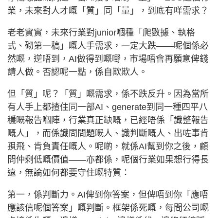
業，未來對人才嘅「質」同「量」，到底有咩需求？
老老實實，未來行業對junior嗰種「爬數據、執格
式、砌第一稿」嘅人手需求，一定大跌——呢個係必
然嘅，逆唔到，AI做得到嘅嘢，市場唔會再願意俾錢
請人做。否認呢一點，係自欺欺人。
但「質」呢？「質」嘅需求，係不跌反升。因為當所
有人手上都揸住同一部AI、generate到同一種四平八
穩嘅報告嗰陣，行業真正缺嘅，已經唔係「識整報告
嘅人」，而係識問問題嘅人、識判斷嘅人、出咗事肯
孭飛、肯負責任嘅人。呢啲，就係AI幫到你之後，顧
問仲剩低嘅價值——亦都係，呢個行業如果想行得長
遠，無論如何都要守住嘅特質：
第一，係判斷力。AI俾到你答案，但俾唔到你「應唔
應該信呢個答案」嘅判斷。框架係死嘅，每間公司嘅