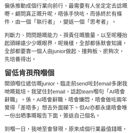
偏係推動成個行業向前行、最需要有人坐定定去諗嘅
嘢。顧問真正嘅升呢，唔係手快咗，而係終於有條
件，由一個「執行者」，變返一個「思考者」。
判斷力、問問題嘅能力、孭責任嘅膽量，以至呢種抬
起頭睇遠少少嘅眼界，呢幾樣，全部都係默會知識，
全部都要靠一個人由junior做起、撞夠板、瘀夠次，
先培養得出。
留低肯孭飛嗰個
開頭嗰位遞信嘅junior，臨走前send咗封email多謝我
哋嘅栽培。我望住封email，諗起team嗰句「AI唔會
辭職」。係，AI唔會辭職，唔會嫌悶，唔會做咗兩年
覺得「差唔多」想去外面睇下。但AI亦都永遠唔會喺
一份出晒事嘅報告下面，簽返自己個名。
到嗰一日，我哋至會發現，原來成個行業最值錢嘅，