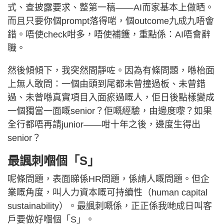
式、查披露要求、整第一稿——AI而家基本上做晒。
而且只要你個prompt落得啱，個outcome九成九唔會
錯。唔使check咁多，唔使補鑊，重點係：AI唔會辭
職。
然後傾傾下，我突然間靜咗。因為有條問題，喺枱面
上無人敢問：一個由頭到尾都未曾撞過板、未曾錯
過、未曾喺真實項目入面瘀過嘅人，佢日後點樣變成
一個獨當一面嘅senior？佢嘅經驗，由邊度嚟？如果
全行都唔再請junior——咁十年之後，邊度生得出
senior？
最諷刺嗰個「S」
呢條問題，表面睇係HR問題，係請人嘅問題。但企
業嘅角度，叫人力資本嘅可持續性（human capital
sustainability）。最諷刺嘅係，正正係我哋成日叫客
戶要做好嗰個「S」。