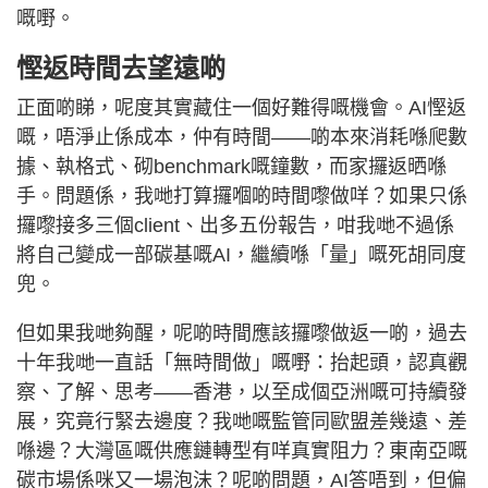
嘅嘢。
慳返時間去望遠啲
正面啲睇，呢度其實藏住一個好難得嘅機會。AI慳返
嘅，唔淨止係成本，仲有時間——啲本來消耗喺爬數
據、執格式、砌benchmark嘅鐘數，而家攞返晒喺
手。問題係，我哋打算攞嗰啲時間嚟做咩？如果只係
攞嚟接多三個client、出多五份報告，咁我哋不過係
將自己變成一部碳基嘅AI，繼續喺「量」嘅死胡同度
兜。
但如果我哋夠醒，呢啲時間應該攞嚟做返一啲，過去
十年我哋一直話「無時間做」嘅嘢：抬起頭，認真觀
察、了解、思考——香港，以至成個亞洲嘅可持續發
展，究竟行緊去邊度？我哋嘅監管同歐盟差幾遠、差
喺邊？大灣區嘅供應鏈轉型有咩真實阻力？東南亞嘅
碳市場係咪又一場泡沫？呢啲問題，AI答唔到，但偏