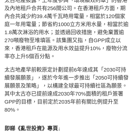
太古地產披露，上年度參與「環境績效約章」的香港
及內地租戶合共有256間公司。在香港租戶方面，期
內合共減少約39.4萬千瓦時用電量，相當於120個家
庭一年用電量；節省約1000立方米用水量，相當於逾
1.8萬次淋浴的用水；並透過回收措施，避免棄置逾
270噸廢物至堆填區。該集團又指，自GPP成立以
來，香港租戶在能源及用水效益提升10%，廢物分流
率亦上升5個百分點。
太古地產早前較原定計劃提前6年達成其「2030可持
續發展願景」，遂於今年進一步推出「2050可持續發
展願景及策略」，以構建全球最可持續社區為願景。
其中太古亦已提前達成2030年70%面積的租戶簽署
GPP的目標，目前定於2035年前有關比例提升至
80%。
即睇《亂世投資》專頁↓