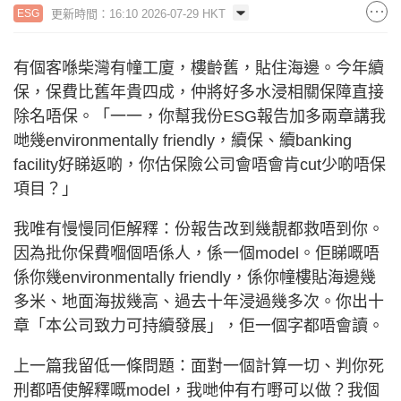
更新時間：16:10 2026-07-29 HKT
ESG
有個客喺柴灣有幢工廈，樓齡舊，貼住海邊。今年續
保，保費比舊年貴四成，仲將好多水浸相關保障直接
除名唔保。「一一，你幫我份ESG報告加多兩章講我
哋幾environmentally friendly，續保、續banking
facility好睇返啲，你估保險公司會唔會肯cut少啲唔保
項目？」
我唯有慢慢同佢解釋：份報告改到幾靚都救唔到你。
因為批你保費嗰個唔係人，係一個model。佢睇嘅唔
係你幾environmentally friendly，係你幢樓貼海邊幾
多米、地面海拔幾高、過去十年浸過幾多次。你出十
章「本公司致力可持續發展」，佢一個字都唔會讀。
上一篇我留低一條問題：面對一個計算一切、判你死
刑都唔使解釋嘅model，我哋仲有冇嘢可以做？我個