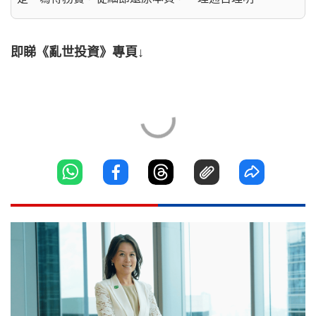
即睇《亂世投資》專頁↓