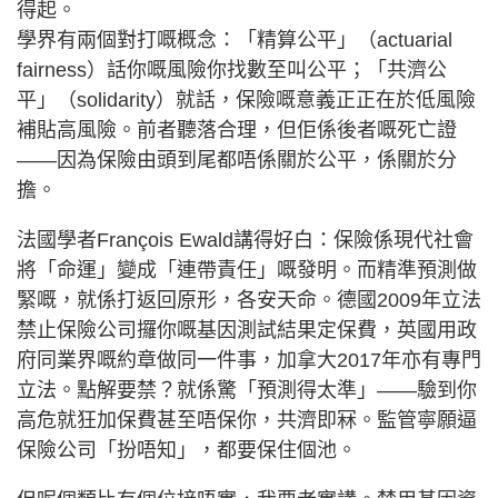
得起。
學界有兩個對打嘅概念：「精算公平」（actuarial
fairness）話你嘅風險你找數至叫公平；「共濟公
平」（solidarity）就話，保險嘅意義正正在於低風險
補貼高風險。前者聽落合理，但佢係後者嘅死亡證
——因為保險由頭到尾都唔係關於公平，係關於分
擔。
法國學者François Ewald講得好白：保險係現代社會
將「命運」變成「連帶責任」嘅發明。而精準預測做
緊嘅，就係打返回原形，各安天命。德國2009年立法
禁止保險公司攞你嘅基因測試結果定保費，英國用政
府同業界嘅約章做同一件事，加拿大2017年亦有專門
立法。點解要禁？就係驚「預測得太準」——驗到你
高危就狂加保費甚至唔保你，共濟即冧。監管寧願逼
保險公司「扮唔知」，都要保住個池。