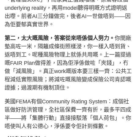
underlying reality，再用model聽得明嘅方式證明返
出嚟。前者AI三分鐘做完，後者AI一世做唔到——因
為佢要郁真實世界。
第二，太大嘅風險，答案從來唔係個人努力。
你間廠
墊高咗一米，隔籬成條街照樣浸，你一樣入唔到貨、
返唔到工。呢種風險物理上就係共用嘅。上一篇提過
嘅FAIR Plan做得差，因為佢淨係做咗「夾錢」，冇
做「減風險」。真正work嘅版本要三樣一齊：公共工
程減低實際風險；將減咗嘅風險變成保險公司肯認嘅
證據；過渡期有機制頂住。
美國FEMA有個Community Rating System：成個社
區做好防洪管理，全社區保費一齊有折，最多平四成
半——將「集體行動」直接接駁落「個人荷包」。你
唔使叫人有公德心，淨係要令佢計到條數。