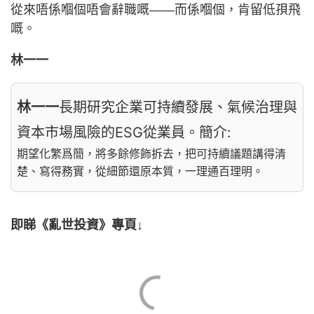
從來唔係嗰個唔會辭職嘅——而係嗰個，肯留低孭飛
嘅。
林一一
林一一
長期研究企業可持續發展、氣候治理與
資本市場風險的ESG從業員。簡介:
期望化繁爲簡，將多餘修飾拆去，把可持續議題講得清
楚、寫得務實，從細節還原本質，一理通百理明。
即睇《亂世投資》專頁↓