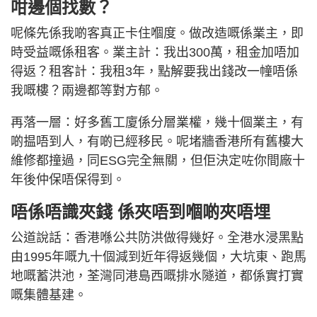
咁邊個找數？
呢條先係我啲客真正卡住嗰度。做改造嘅係業主，即
時受益嘅係租客。業主計：我出300萬，租金加唔加
得返？租客計：我租3年，點解要我出錢改一幢唔係
我嘅樓？兩邊都等對方郁。
再落一層：好多舊工廈係分層業權，幾十個業主，有
啲揾唔到人，有啲已經移民。呢堵牆香港所有舊樓大
維修都撞過，同ESG完全無關，但佢決定咗你間廠十
年後仲保唔保得到。
唔係唔識夾錢 係夾唔到嗰啲夾唔埋
公道說話：香港喺公共防洪做得幾好。全港水浸黑點
由1995年嘅九十個減到近年得返幾個，大坑東、跑馬
地嘅蓄洪池，荃灣同港島西嘅排水隧道，都係實打實
嘅集體基建。