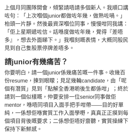
上個月同團隊開會，傾緊請唔請多個新人。我順口講
咗句：「上次嗰個junior都做咗年幾，做熟咗喎。」
枱頭一片靜。然後最資深嗰位同事，慢慢咁同我講：
「佢上星期遞咗信。話喺度做咗年幾，覺得『差唔
多』，想去外面睇下。」我嗰刻嘅表情，大概同股民
見到自己隻股票停牌差唔多。
請junior有幾痛苦？
你要明白，請一個junior係幾痛苦嘅一件事。收幾百
份resume，揀到眼矇；見足幾輪candidate，由「呢
個有潛質」見到「點解全香港啲後生都係咁」；終於
請到一個似樣嘅，仲要安排一位senior同事做佢
mentor，喺唔同項目入面手把手咁帶——目的好單
純，一係想佢喺實質工作入面學嘢，真真正正摸到每
個項目背後嘅要求；二係想佢唔好齋聽，實質操練下
保持下新鮮感。