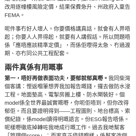
改用逐幢樓風險定價，結果保費急升、州政府入稟告
FEMA。
呢件事冇好人壞人。你要價格講真話，就會有人畀唔
起；你要人人畀得起，就要有人講假話。所以問題唔
係「應唔應該精準定價」，而係佢嚟得太急、冇過渡
期、亦冇同公共工程配套。
兩件真係有用嘅事
第一，唔好再做表面功夫，要郁就郁真嘢。
我同柴灣
個客講：慳返嗰筆想畀我加報告嘅錢，攞去做防水浸
工程。地面墊高、電掣房搬上樓、防水閘裝好。個
model係全世界最誠實嘅嘢，你呃佢唔到，但你改得
郁佢。而且要證明得到——工程圖則、地台標高、索
償紀錄，係model讀得明嘅語言。份ESG報告唔係。
呢樣嘢徹底掉轉咗我哋成行嘅工作。過去我哋幫客
「管理個score」；而家真正值錢嗰樣，係幫客改個