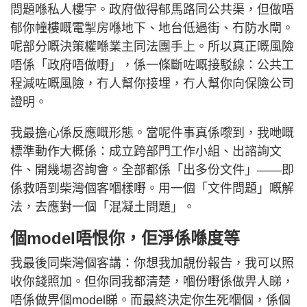
問題喺私人樓宇。政府做得郁馬路同公共渠，但做唔
郁你幢樓嘅電掣房喺地下、地台低過街、冇防水閘。
呢部分嘅決策權喺業主同法團手上。所以真正嘅風險
唔係「政府唔做嘢」，係一條斷咗嘅接駁線：公共工
程減咗嘅風險，冇人幫你接埋，冇人幫你向保險公司
證明。
我最擔心係反應嘅形態。當呢件事真係嚟到，我哋嘅
標準動作大概係：成立跨部門工作小組、出諮詢文
件、開幾場咨詢會。全部都係「出多份文件」——即
係救唔到柴灣個客嗰樣嘢。用一個「文件問題」嘅解
法，去應對一個「混凝土問題」。
個model唔恨你，佢淨係喺度等
我最後同柴灣個客講：你想我加靚份報告，我可以照
收你錢照加。但你同我都清楚，嗰份嘢係做畀人睇，
唔係做畀個model睇。而最終決定你生死嗰個，係個