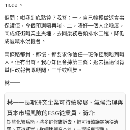
model。
佢問：咁我到底點算？我答：一，自己幢樓做返實事
保護佢，令個預測唔再啱。二，唔好一個人企喺度，
同成條街嘅業主夾埋，去同渠務署傾排水工程，降低
成區嘅水浸機會。
兩條路都貴、都慢、都要求你信任一班你控制唔到嘅
人。佢冇出聲。我心知佢會揀第三條：返去搵過個肯
幫佢改報告嘅顧問，三千蚊嗰隻。
林一一
林一一
長期研究企業可持續發展、氣候治理與
資本市場風險的ESG從業員。簡介:
期望化繁爲簡，將多餘修飾拆去，把可持續議題講得清
楚、寫得務實，從細節還原本質，一理通百理明。