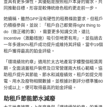
並具有更多彈性，其優點是按照租戶本身的需求，共
同推動目標，形容是較傳統綠色租約更走前一步。
她續稱，雖然GPP沒有硬性的租務條款要求，但租戶
仍積極參與，並說：「租戶自己都覺得right thing to
do（做正確的事），需要更多知識交流，遠比
Incentive（激勵措施）吸引佢哋更有用」，並指過去
一年多達90%租戶成功提升或維持其評級，當中19個
租戶獲得最高的鉑金評級。
「環境績效約章」適用於太古地產寫字樓整個租賃周
期，全面涵蓋租戶裝修及日常營運兩大核心範疇，協
助租戶提升其節能、節水和減廢績效。租戶如提交用
電、用水及廢物相關數據，並根據計劃評分標準獲80
分或以上，便可取得最高的鉑金評級。
助租戶節能節水減廢