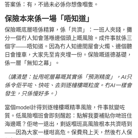
答案係：有，不過未必係你想像嗰隻。
保險本來係一場「唔知道」
保險嘅底層唔係精算，係「共濟」：一班人夾錢，攤
分一個冇人知會落喺邊個頭上嘅風險。成件事就係三
個字——唔知道。因為冇人知邊間屋會火燭、邊個聽
日會撞車，大家先至肯夾埋一份。保險嘅道德基礎，
係一層「無知之幕」。
（講清楚：扯甩呢層幕嘅其實係「預測精度」，AI只
係令佢平咗、快咗、去到逐幢樓嘅粒度。冇AI一樣會
發生，只係慢好多。）
當個model計得到逐幢樓嘅精準風險，件事就變咗
質。低風險嗰班會即刻醒起：點解我要補貼你哋班住
海邊嘅？佢哋一退出，剩返嗰班高風險根本共濟唔到
——因為大家一樣咁高危。保費飛上天，然後冇人保