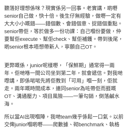
聽落好理想係咪？現實係另一回事。老實講，啲嘢
senior自己做，快十倍。後生仔無經驗，做嘢一定有
大大小小嘅錯——錯個數、會錯個意、捉錯個重點。
senior帶佢，等於做多一份功課：自己嗰份要做，仲
要幫佢execute、幫佢check、幫佢補鑊。帶到後尾，
啲senior根本唔想帶新人，寧願自己OT。
更弊嘅係，junior呢樣嘢，「保鮮期」通常得一兩
年。佢哋喺一間公司坐到第二年，就會遞信。對我哋
嚟講，即係啱啱先將佢教到「可用」嗰一刻，佢就
走。兩年嘅時間成本，連同senior為咗帶佢而捱嘅
OT、溝通壓力、項目風險——一筆勾銷，倒落鹹水
海。
所以當AI出現嗰陣，我哋team幾乎係鬆一口氣。以前
交俾junior嗰啲嘢——爬數據、砌benchmark、執格