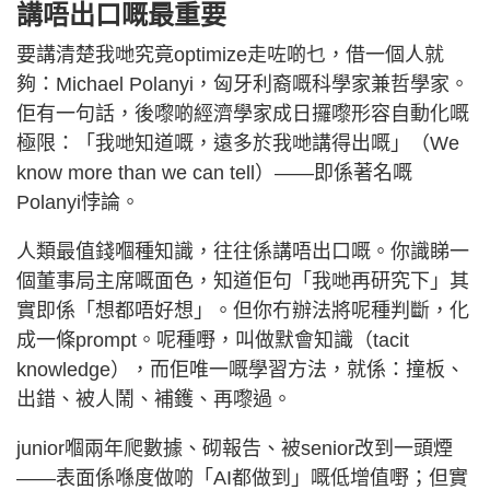
講唔出口嘅最重要
要講清楚我哋究竟optimize走咗啲乜，借一個人就
夠：Michael Polanyi，匈牙利裔嘅科學家兼哲學家。
佢有一句話，後嚟啲經濟學家成日攞嚟形容自動化嘅
極限：「我哋知道嘅，遠多於我哋講得出嘅」（We
know more than we can tell）——即係著名嘅
Polanyi悖論。
人類最值錢嗰種知識，往往係講唔出口嘅。你識睇一
個董事局主席嘅面色，知道佢句「我哋再研究下」其
實即係「想都唔好想」。但你冇辦法將呢種判斷，化
成一條prompt。呢種嘢，叫做默會知識（tacit
knowledge），而佢唯一嘅學習方法，就係：撞板、
出錯、被人鬧、補鑊、再嚟過。
junior嗰兩年爬數據、砌報告、被senior改到一頭煙
——表面係喺度做啲「AI都做到」嘅低增值嘢；但實