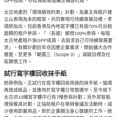
GPP指標，亦從減碳層面擴至構建社區。
太古地產的「環境績效約章」計劃，為業主與租戶建
立以表現為本的框架，共同實現可持續發展目標。李
頌妍指出，目前香港及內地寫字樓已有逾70%可出租
面積的租戶參與，「（長遠）都想100%參與，每個
太古地產租戶係GPP成員，去追求自己可持續發展要
求」，有關計劃近年亦因應企業需求，開始擴大合作
層面，至更多「範圍三（Scope 3）」減碳目標及社
區關懷工作。
試行寫字樓回收抹手紙
她舉例指，正試行在寫字樓回收用過的抹手紙，循環
再造成紙品，並應用於寫字樓日常營運中，至今旗下
太古坊10幢寫字樓中已有7幢參與計劃；另外其智能
環保餐具計劃，正協助租戶在舉辦會議及活動時，減
少使用即棄用品。對於企業關注身心健康的工作，她