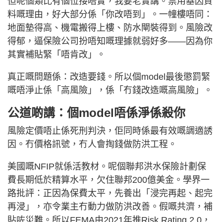
但呢個類比有個位接唔實，我要老實講。禁用基因資
料嘅理由，好大部分係「你改唔到」。一幢樓唔同：
地面墊得高、機電搬得上樓、防水閘裝得到。風險改
得郁，逼保險公司扮唔知嘅理據就弱好多——因為你
其實補貼緊「唔肯改」。
真正嘅問題係：改造要錢。所以個model最後懲罰緊
嘅唔淨止係「高風險」，係「冇錢改造嘅高風險」。
公道啲講：個model唔係淨係殺你
風險定價唔止係死刑判決，佢同時係最有效嘅調適誘
因。冇價格訊號，冇人會掏錢做防洪工程。
美國嘅NFIP就係活教材。呢個聯邦洪水保險計劃保
費長期低於精算水平，欠住聯邦200億美金。學界一
路批評：正因為保費太平，先養出「浸完再起、起完
再浸」，亦令業主冇動力做防洪改善。假嘅共濟，補
貼咗災難。所以FEMA由2021年推Risk Rating 2.0，