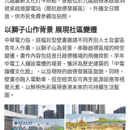
九龍最新文化打卡熱點。景點位於九龍啟德承啟道34
號承啟道變電站（鄰近啟德發展區），外牆全日開
放，供市民免費參觀及拍照。
以獅子山作背景 展現社區變遷
中華電力指，該幅巨型壁畫邀請不同界別人士及當區
青年人作畫，以獅子山為背景，串聯啟德區域的時空
變遷。畫作內容包括昔日啟德機場的飛機掠影、早年
中電工人鋪設電纜的場景、獲評為歷史建築的「中電
鐘樓文化館」，以及現時的啟德發展區面貌。同時，
壁畫亦融入電動車、低空經濟及可再生能源設施等視
覺元素，以鮮明色彩展現香港未來的可持續生活藍
圖。