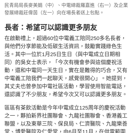
民青局局長麥美娟（中）、中電總裁羅嘉進（右一）及企業
發展總裁莊偉茵（左一）向在場長者送上包點。
長者：希望可以認識更多朋友
在啟動禮上，超過60位中電義工陪同250多名長者，
與他們分享節能及低碳生活資訊，鼓勵實踐綠色生
活。其中一位於1月25日生日（與中電成立日期相
同）的吳女士表示，「今次有機會參與這個慶祝活
動，還和中電同一天生日，實在是難得的巧合，又有
中電義工陪我們一起聊天，感覺很開心」。她提到，
其丈夫也曾參加中電社區活動，學習使用智能電話，
還認識了不少朋友，希望今次又可以認識更多朋友。
區區有茶飲活動是今年中電成立125周年的慶祝活動
之一，夥拍新界社團聯會、九龍社團聯會、香港義工
聯盟，以及東華三院、保良局、仁濟醫院、九龍樂善
堂、博愛醫院及仁愛堂，由6月至11月，在供電範圍