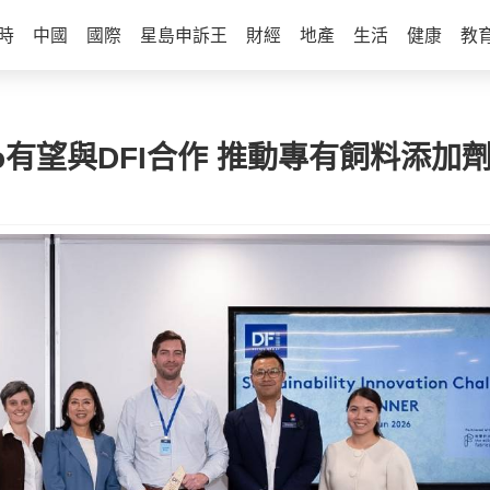
時
中國
國際
星島申訴王
財經
地產
生活
健康
教
Bio有望與DFI合作 推動專有飼料添