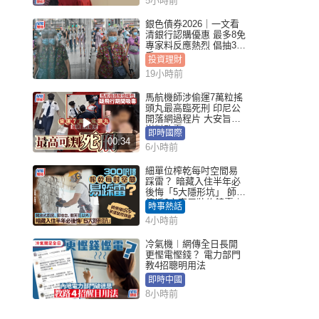
5小時前
銀色債券2026｜一文看
清銀行認購優惠 最多8免
專家料反應熱烈 倡抽30
手
投資理財
19小時前
馬航機師涉偷運7萬粒搖
頭丸最高臨死刑 印尼公
開落網過程片 大安旨意
豈料敗露
即時國際
00:34
6小時前
細單位榨乾每吋空間易
踩雷？ 暗藏入住半年必
後悔「5大隱形坑」 師傅
傳授6字家居裝修錦囊｜
時事熱話
Juicy叮
4小時前
冷氣機︱網傳全日長開
更慳電慳錢？ 電力部門
教4招聰明用法
即時中國
8小時前