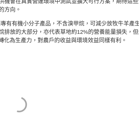
供機會在真實營運環境中測試並擴大可行方案，期待這些
的方向。
d™ 是一系列專有有機小分子產品，不含溴甲烷，可減少放牧牛羊產
烷排放的大部分，亦代表草地約12%的營養能量損失，但
可重新轉化為生產力，對農戶的收益與環境效益同樣有利。