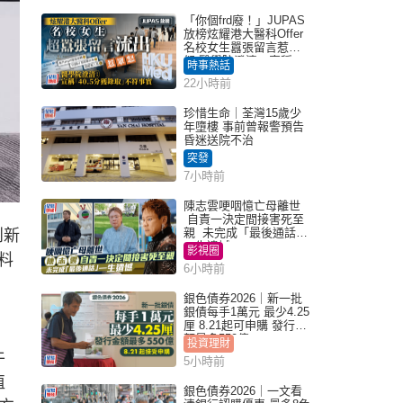
「你個frd廢！」JUPAS
放榜炫耀港大醫科Offer
名校女生囂張留言惹眾
怒 醫學院澄清：宣稱
時事熱話
「40.5分獲錄取」不符事
22小時前
實｜Juicy叮
珍惜生命｜荃灣15歲少
年墮樓 事前曾報警預告
昏迷送院不治
突發
7小時前
陳志雲哽咽憶亡母離世
自責一決定間接害死至
親 未完成「最後通話」
創新
一生遺憾
影視圈
料
6小時前
銀色債券2026｜新一批
銀債每手1萬元 最少4.25
厘 8.21起可申購 發行金
額最多550億
投資理財
牛
5小時前
值
銀色債券2026｜一文看