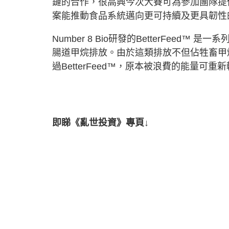
鏈的合作，很高興今次大賽可為參加團隊提
案能推動食品系統邁向更可持續及更具韌性
Number 8 Bio研發的BetterFee
腸道甲烷排放。由於這類排放不但佔牲畜甲
過BetterFeed™，原本被浪費的能量
即睇《亂世投資》專頁↓