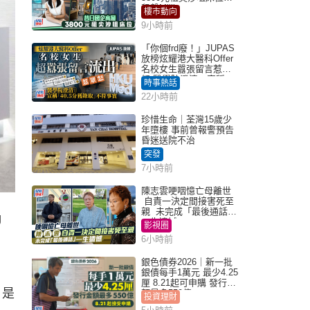
租盤Million
樓市動向
9小時前
「你個frd廢！」JUPAS
放榜炫耀港大醫科Offer
名校女生囂張留言惹眾
怒 醫學院澄清：宣稱
時事熱話
「40.5分獲錄取」不符事
22小時前
實｜Juicy叮
珍惜生命｜荃灣15歲少
年墮樓 事前曾報警預告
昏迷送院不治
突發
7小時前
陳志雲哽咽憶亡母離世
自責一決定間接害死至
親 未完成「最後通話」
g
一生遺憾
影視圈
6小時前
銀色債券2026｜新一批
銀債每手1萬元 最少4.25
厘 8.21起可申購 發行金
。是
額最多550億
投資理財