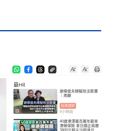
最Hit
謝偉俊夫婦擬效法蔡瀾
｜周顯
投資理財
9小時前
40歲港漂棄百萬年薪來
港做保險 昔日國企高層
3800元租尖沙咀床位｜