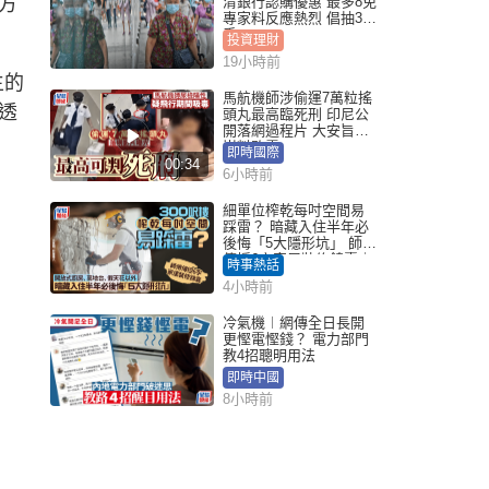
方
清銀行認購優惠 最多8免
專家料反應熱烈 倡抽30
手
投資理財
19小時前
生的
馬航機師涉偷運7萬粒搖
透
頭丸最高臨死刑 印尼公
開落網過程片 大安旨意
豈料敗露
即時國際
00:34
6小時前
細單位榨乾每吋空間易
踩雷？ 暗藏入住半年必
後悔「5大隱形坑」 師傅
傳授6字家居裝修錦囊｜
時事熱話
Juicy叮
4小時前
冷氣機︱網傳全日長開
更慳電慳錢？ 電力部門
教4招聰明用法
即時中國
8小時前