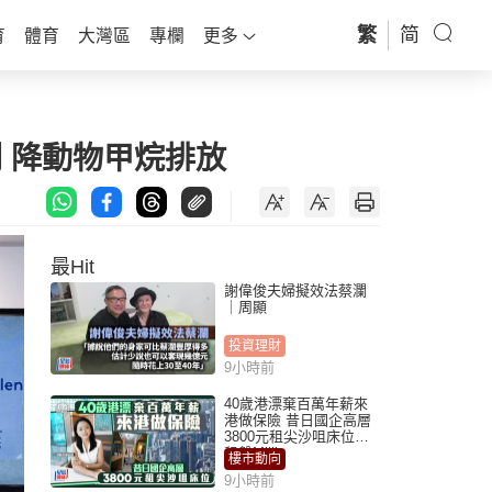
繁
简
育
體育
大灣區
專欄
更多
加劑 降動物甲烷排放
最Hit
謝偉俊夫婦擬效法蔡瀾
｜周顯
投資理財
9小時前
40歲港漂棄百萬年薪來
港做保險 昔日國企高層
3800元租尖沙咀床位｜
租盤Million
樓市動向
9小時前