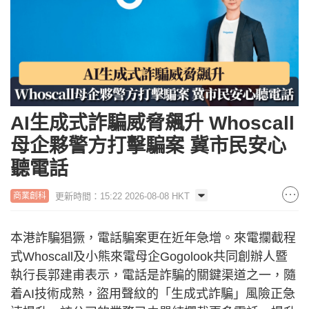
AI生成式詐騙威脅飆升 Whoscall
母企夥警方打擊騙案 冀市民安心
聽電話
更新時間：15:22 2026-08-08 HKT
商業創科
本港詐騙猖獗，電話騙案更在近年急增。來電攔截程
式Whoscall及小熊來電母企Gogolook共同創辦人暨
執行長郭建甫表示，電話是詐騙的關鍵渠道之一，隨
着AI技術成熟，盜用聲紋的「生成式詐騙」風險正急