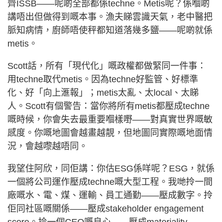
齊ISSB——呢啲全部都係techne。Metis呢？係嗰啲
講唔出但做得到嘅本事。漁夫睇雲識天氣，老中醫把
脈知病情，廚師唔使秤都知道落幾多鹽——呢啲就係
metis。
Scott話，所有「現代化」嘅政權都做緊同一件事：
用techne取代metis。因為techne好監管、好標準
化、好「向上滙報」；metis太亂、太local、太睇
人。Scott有個警告：當你將所有metis都壓成techne
嘅時候，你會失去最重要嗰樣嘢——對真實世界嘅敏
感度。你嘅地圖會越畫越靚，但地圖同實際嘅地面情
況，會越嚟越唔同。
我望住阿欣，同佢講：你估ESG係咩呢？ESG，就係
一個將公司運作壓成techne嘅大型工程。我哋拎一間
廠嘅水、電、煤、運輸、員工通勤——壓成數字。拎
佢同社區嘅關係——壓成stakeholder engagement