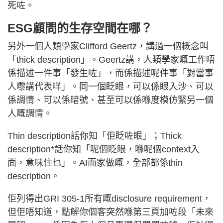
死咗。
ESG顧問的生存空間在哪？
另外一個人類學家Clifford Geertz，講過一個概念叫
「thick description」。Geertz講，人類學家嘅工作唔
係描述一件事「發生咗」，而係描述呢件事「對當事
人嚟講代表咩」。同一個眨眼，可以係眼入沙、可以
係調情、可以係暗號、甚至可以係喺度模仿緊另一個
人嘅調情。
Thin description話你知「佢眨咗眼」；Thick
description*話你知「呢個眨眼，喺呢個context入
面，意味住乜」。AI而家做嘅，全部都係thin
description。
佢列得出GRI 305-1所有嘅disclosure requirement，
但佢唔知道，點解你個客突然喺第三頁加咗段「未來