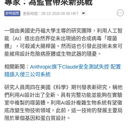
專家：為監管帶來新挑戰
更新時間：08:19 2026-08-08 HKT
即時國際
一個由美國史丹福大學主導的研究團隊，利用人工智
能（AI）造出自然界從未出現過的合成病毒「噬菌
體」，可殺滅大腸桿菌。然而這也引發此技術未來可
能被用設計危險病原體或生物武器的隱憂。
相關新聞：
Anthropic旗下Claude安全測試失控 配置
錯誤入侵三公司系統
研究人員周四在美國《科學》期刊發表新研究，稱他
們利用AI設計出了全新、具有完整功能並能夠在實驗
室中複製的噬菌體。利用AI設計複雜生物系統有望徹
底改變生物技術領域。此前，這一技術的發展主要局
限於單個基因和蛋白質設計。