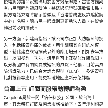
授權將認證商家號碼用於警方緊急聯絡，當警方懷疑
有市民面臨詐騙風險時，將透過認證號碼致電市民，
對方電話來電將顯示警徽及「香港警務處反詐騙協調
中心」名稱，讓市民一眼識別真正執法人員，在資金
轉出前及時攔截。
另一方面，郭建甫指出，該公司亦正加大防騙AI的投
入，包括將資料庫的數據，用作訓練其自研的AI模
型，藉此建立來電攔截以外的應用場景，例如去年推
出「以圖搜詐」功能，讓用戶可上載疑似詐騙截圖，
以分析圖中有關網頁或短訊的風險。他稱，目前其風
險辨識能力，已結合大語言模型（LLM）、多源資料
比對技術等應用，能更準確地回應新形態詐騙。
台灣上市 訂閱商服帶動轉虧為盈
Gogolook屬於一間「信任科技」公司，於台灣上
市，其業務在訂閱及商業服務推動下，去年淨利潤錄