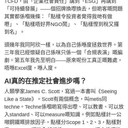
TCFD，由「企業社會責任」講到「ESG」再講到
「可持續發展」——個招牌換嚟換去，但啲客嘅問題
其實都係嗰幾條：「點樣令投資者覺得我哋有做
嘢」、「點樣唔好畀NGO鬧」、「點樣慳到稅又攞
到名」。
頭幾年我同阿欣一樣，以為自己係喺度拯救世界。第
三年我已經懷疑自己係咪只係一個「合規表演」嘅編
劇。第五年我先至明白——原來呢份工真正嘅難處，
唔喺Excel度，喺人度。
AI真的在推定社會進步嗎？
人類學家James C. Scott，寫過一本書叫《Seeing
Like a State》。Scott有兩個概念，叫metis同
techne。Techne係嗰啲寫得出嚟、可以教書、可以放
入standard、可以measure嘅知識。例如點樣計一公
噸鋼鐵嘅排放因子，點樣分Scope 1、2、3，點樣對