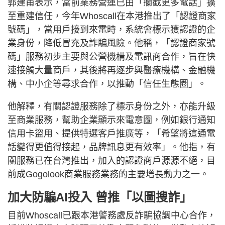
郭建甫表示，當前業務營運已由「攔截更多電話」擴
至重建信任，今年Whoscall在本港推出了「認證商家
號碼」，當用戶接到來電時，系統會標示獲認證的企
業身份，降低冒充及詐騙風險。他稱，「認證商家號
碼」服務初步主要與公營機構及電訊商合作，旨在快
速接觸大量商戶，其後將再逐步與醫療機構、金融機
構、中小企等尋求合作，以推動「信任生態圈」。
他解釋，有關認證服務除了標示身份之外，亦能升級
至商業服務，幫助企業顯示來電意圖，例如銀行通知
信用卡盜用、提供特選客戶推廣等，「希望將這通電
話變得更值得接起，品牌訊息更有效率」。他指，有
關服務已在台灣推出，加入的認證商戶源源不絕，目
前成Gogolook商業服務業務的主要增長動力之一。
加大防騙AI投入 曾推「以圖搜詐」
目前Whoscall已跟本港警務處反詐騙協調中心合作，