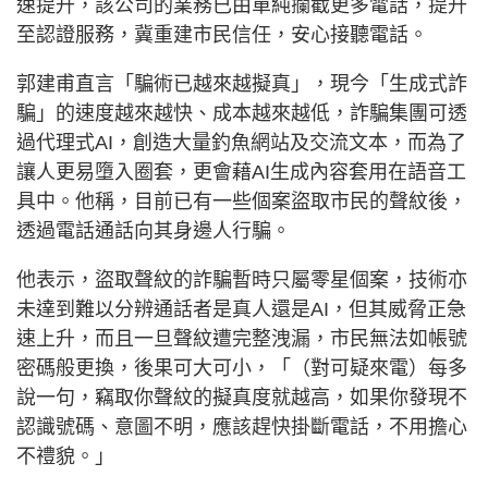
速提升，該公司的業務已由單純攔截更多電話，提升
至認證服務，冀重建市民信任，安心接聽電話。
郭建甫直言「騙術已越來越擬真」，現今「生成式詐
騙」的速度越來越快、成本越來越低，詐騙集團可透
過代理式AI，創造大量釣魚網站及交流文本，而為了
讓人更易墮入圈套，更會藉AI生成內容套用在語音工
具中。他稱，目前已有一些個案盜取市民的聲紋後，
透過電話通話向其身邊人行騙。
他表示，盜取聲紋的詐騙暫時只屬零星個案，技術亦
未達到難以分辨通話者是真人還是AI，但其威脅正急
速上升，而且一旦聲紋遭完整洩漏，市民無法如帳號
密碼般更換，後果可大可小，「（對可疑來電）每多
說一句，竊取你聲紋的擬真度就越高，如果你發現不
認識號碼、意圖不明，應該趕快掛斷電話，不用擔心
不禮貌。」