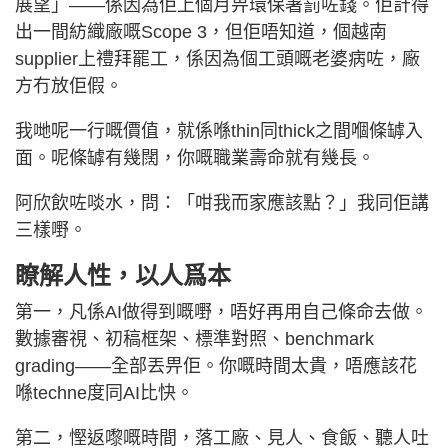
展望」——係因為佢上個月畀環保署罰咗錢。佢計得
出一間紡織廠嘅Scope 3，但佢唔知道，個越南
supplier上禮拜罷工，係因為個工頭嘅老婆病咗，廠
方冇放佢假。
我哋呢一行嘅價值，就係喺thin同thick之間嗰條罅入
面。呢條罅有幾闊，你嘅職業壽命就有幾長。
阿欣飲咗啖水，問：「咁我而家應該點？」我同佢講
三樣嘢。
瞭解人性，以人爲本
第一，凡係AI做得到嘅嘢，唔好再用自己條命去做。
數據審視、初稿框架、標準對照、benchmark
grading——全部丟畀佢。你嘅時間太貴，唔應該花
喺techne度同AI比快。
第二，慳返嚟嘅時間，落工廠、見人、食飯、聽人吐