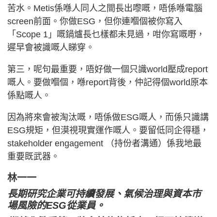
苦水。Metis係喺人同人之間長出嚟嘅，唔係喺電腦
screen前面。你做ESG，但你連嗰個被你寫入
「Scope 1」嘅鍋爐長乜樣都未見過，咁你寫嘅嘢，
遲早會被識嘅人睇穿。
第三，呢句最重要，唔好做一個只識world壓成report
嘅人。要做嗰個，喺report背後，仲記得個world原本
係點嘅人。
因為將來會被淘汰嘅，唔係做ESG嘅人，而係只識講
ESG規矩，但漠視現實運作嘅人。要留低同企得穩，
stakeholder engagement （持份者溝通）係我地最
重要既武器。
林一一
長期研究企業可持續發展、氣候治理與資本市
場風險的ESG從業員。