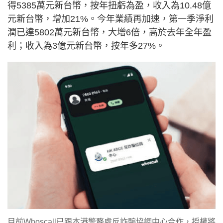
得5385萬元新台幣，按年扭虧為盈，收入為10.48億
元新台幣，增加21%。今年業績再加速，第一季淨利
潤已達5802萬元新台幣，大增6倍，高於去年全年盈
利；收入為3億元新台幣，按年多27%。
目前Whoscall已跟本港警務處反詐騙協調中心合作，授權將