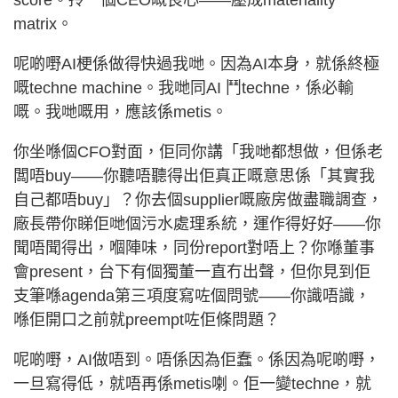
score。拎一個CEO嘅良心——壓成materiality
matrix。
呢啲嘢AI梗係做得快過我哋。因為AI本身，就係終極
嘅techne machine。我哋同AI 鬥techne，係必輸
嘅。我哋嘅用，應該係metis。
你坐喺個CFO對面，佢同你講「我哋都想做，但係老
闆唔buy——你聽唔聽得出佢真正嘅意思係「其實我
自己都唔buy」？你去個supplier嘅廠房做盡職調查，
廠長帶你睇佢哋個污水處理系統，運作得好好——你
聞唔聞得出，嗰陣味，同份report對唔上？你喺董事
會present，台下有個獨董一直冇出聲，但你見到佢
支筆喺agenda第三項度寫咗個問號——你識唔識，
喺佢開口之前就preempt咗佢條問題？
呢啲嘢，AI做唔到。唔係因為佢蠢。係因為呢啲嘢，
一旦寫得低，就唔再係metis喇。佢一變techne，就