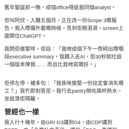
舊年聖誕前一晚，成個office得返我同個analyst。
佢叫阿欣，入職五個月，正在改一份Scope 3嘅報
告。我入嚟攞外套嘅時候，見到佢眼濕濕，screen上
面開住ChatGPT。
我問佢做緊咩，佢話：「我哋成個下午一齊砌出嚟嗰
段executive summary，我餵入去AI，佢30秒就吐返
一個版本俾我…… 而且比我哋寫嘅好。」
佢停左停，補多句：「我係咪做緊一份註定會消失嘅
工？」我冇即刻答佢。我行去pantry倒咗兩杯熱水，
坐返落佢隔籬。
曾經也一樣
我入行十幾年，由GRI G3講到G4，由CDP講到