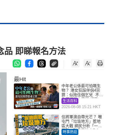
念品 即睇報名方法
最Hit
中年老公係最可怕嘅生
物？ 港女狂踩伴侶4宗
罪：似拖住個乞兒 不解
為何經常去廁所 網民一
生活百科
語道破
2026-08-08 15:21 HKT
住將軍澳自帶光芒？ 嘲
屯門「垃圾地方」惹地
區大戰 網民分析「一共
同點」秒息風波｜Juicy
時事熱話
叮