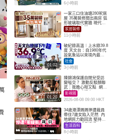
6小時前
一家三口住油塘280呎居
屋 35萬裝修間出兩房 弧
形玻璃取代實牆 現代神
枱櫃融入玄關
家居裝修
11小時前
破紀錄高溫︱上水錄39.8
度 天文台：自1980年代
設氣象站以來境內最高
紀錄
社會
01:02
3小時前
陳錦鴻保護自閉兒受訪
變嗌交？ 激動反駁顏聯
武：我擔心咁又點 網民
萬
批主持咄咄逼人
影視圈
01:20
2026-08-08 09:00 HKT
34歲港漂媽媽慘遭裁員
費
帶住7歲女陷入茫然 內
地網民力勸回流 堅持留
港背後有「長遠規
生活百科
劃」？
8小時前