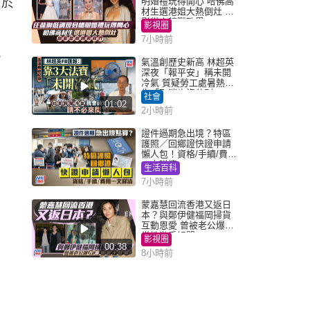
會於
明婚禮玩得開心 哈佛高
材生選港姐大熱倒灶 息
影從商轉戰政界
影視圈
7小時前
視
氣溫創歷史新高 林超英
深夜「報平安」稱未開
冷氣 質疑勞工處暑熱警
告「取消也沒分別」
社會
01:02
2小時前
證件過期急出境？特區
護照／回鄉證快證申請
懶人包！資格/手續/費用
一文睇清
生活百科
7小時前
蒙嘉慧回流香港又返日
本？與鄭伊健福岡掃貨
互動恩愛 曾被老公爆在
當地游手好閒
影視圈
00:38
8小時前