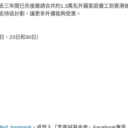
去三年間已先後邀請合共約1.3萬名外籍家庭傭工到香港
支持這計劃，讓更多外傭能夠受惠。
日、23日和30日）
/lksf_toystory5
，或登入「李嘉誠基金會」Facebook專頁