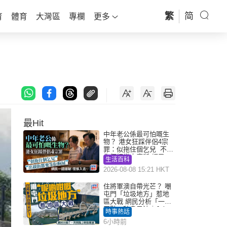
繁
简
育
體育
大灣區
專欄
更多
最Hit
中年老公係最可怕嘅生
物？ 港女狂踩伴侶4宗
罪：似拖住個乞兒 不解
為何經常去廁所 網民一
生活百科
語道破
2026-08-08 15:21 HKT
住將軍澳自帶光芒？ 嘲
屯門「垃圾地方」惹地
區大戰 網民分析「一共
同點」秒息風波｜Juicy
時事熱話
叮
6小時前