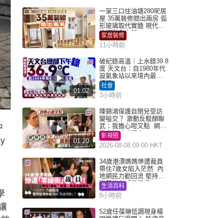
一家三口住油塘280呎居
屋 35萬裝修間出兩房 弧
形玻璃取代實牆 現代神
枱櫃融入玄關
家居裝修
11小時前
破紀錄高溫︱上水錄39.8
度 天文台：自1980年代
設氣象站以來境內最高
紀錄
社會
01:02
3小時前
陳錦鴻保護自閉兒受訪
變嗌交？ 激動反駁顏聯
武：我擔心咁又點 網民
中
批主持咄咄逼人
影視圈
y
01:20
2026-08-08 09:00 HKT
34歲港漂媽媽慘遭裁員
帶住7歲女陷入茫然 內
地網民力勸回流 堅持留
港背後有「長遠規
生活百科
劃」？
學
8小時前
讓
52歲任葆琳低調現身楊