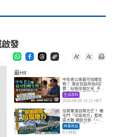
誠啟發
最Hit
中年老公係最可怕嘅生
物？ 港女狂踩伴侶4宗
罪：似拖住個乞兒 不解
為何經常去廁所 網民一
生活百科
語道破
2026-08-08 15:21 HKT
住將軍澳自帶光芒？ 嘲
屯門「垃圾地方」惹地
區大戰 網民分析「一共
同點」秒息風波｜Juicy
時事熱話
叮
6小時前