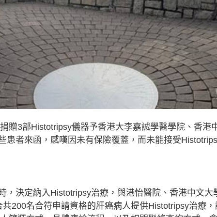
贈3部Histotripsy儀器予香港大李嘉誠學醫學院、香港
者來函，感嘆因未有保險覆蓋，而未能接受Histotrips
決定納入Histotripsy治療，與港怡醫院、香港中文大
00名合符申請資格的肝癌病人提供Histotripsy治療，