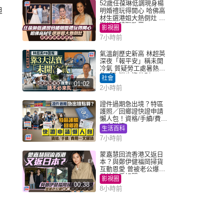
52歲任葆琳低調現身楊
迪
明婚禮玩得開心 哈佛高
材生選港姐大熱倒灶 息
影從商轉戰政界
影視圈
7小時前
氣溫創歷史新高 林超英
深夜「報平安」稱未開
冷氣 質疑勞工處暑熱警
告「取消也沒分別」
社會
01:02
2小時前
證件過期急出境？特區
護照／回鄉證快證申請
懶人包！資格/手續/費用
一文睇清
生活百科
7小時前
蒙嘉慧回流香港又返日
本？與鄭伊健福岡掃貨
互動恩愛 曾被老公爆在
當地游手好閒
影視圈
00:38
8小時前