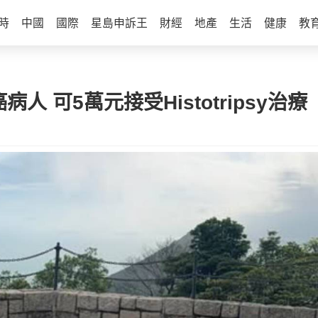
時
中國
國際
星島申訴王
財經
地產
生活
健康
教
人 可5萬元接受Histotripsy治療