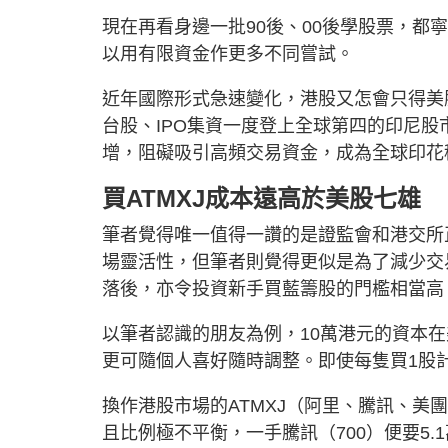
現在再看身邊一批90後、00後學股票，都
以用有限資金作更多不同嘗試。
近年國際形式急速變化，港股又怎會只得美
台股、IPO集資一度登上全球第四的印尼
增，阻礙吸引高頻交易資金，成為全球印花
買ATMXJ成本遠高於美股七雄
筆者覺得唯一值得一讚的是證監會和港交所
場靈活性，但筆者則覺得更似是為了減少交
落後，亦令投資新手買藍籌股的門檻相當高
以筆者認識的朋友為例，10萬港元的資本
更可隨個人喜好隨時調整。即使每隻買1股計
換作港股市場的ATMXJ（阿里、騰訊、美團
且比例極不平衡，一手騰訊（700）便要5