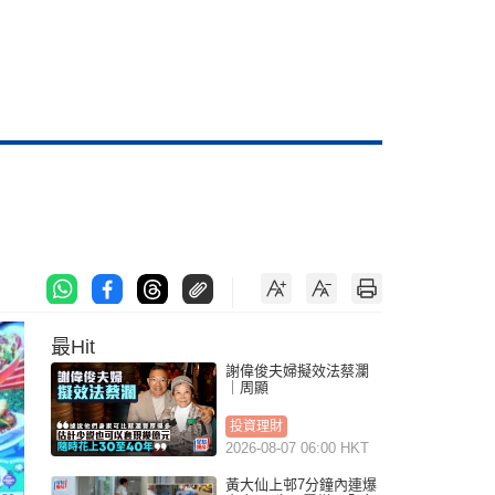
最Hit
謝偉俊夫婦擬效法蔡瀾
｜周顯
投資理財
2026-08-07 06:00 HKT
黃大仙上邨7分鐘內連爆