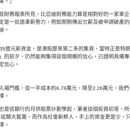
東。」
就財務報表所見，比亞迪財務能力算是相對好的一家車企
定是一批造車新勢力，例如剛剛傳出欠薪及被申請破產的
迪。
435億元新資金，是港股歷來第二多的集資，當時正是特
」的前夕，仍然能夠集得這個規模的信心，已證明具備專
定信心。
場門檻，從一手成本約6.78萬元，降至2.26萬元。我們
擇。
也是從銀行的月供股票計劃學起，筆者這個投資初哥，所
9）這類大藍籌，而作為社會新鮮人，手上的資金更是少，
擇。