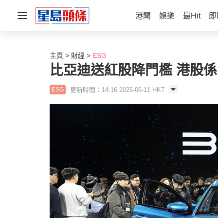
港聞
娛樂
最Hit
即
主頁
財經
ESG
比亞迪送紅股降門檻 港股
更新時間：14:16 2025-06-11 HKT
ESG