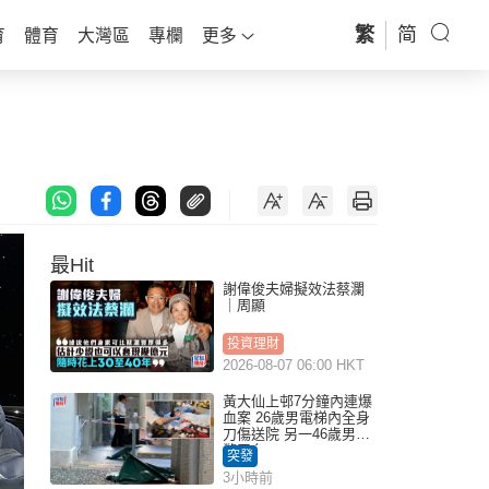
繁
简
育
體育
大灣區
專欄
更多
最Hit
謝偉俊夫婦擬效法蔡瀾
｜周顯
投資理財
2026-08-07 06:00 HKT
黃大仙上邨7分鐘內連爆
血案 26歲男電梯內全身
刀傷送院 另一46歲男倒
斃平台
突發
3小時前