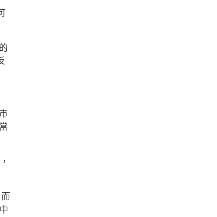
可
的
反
市
當
近，
，而
證中