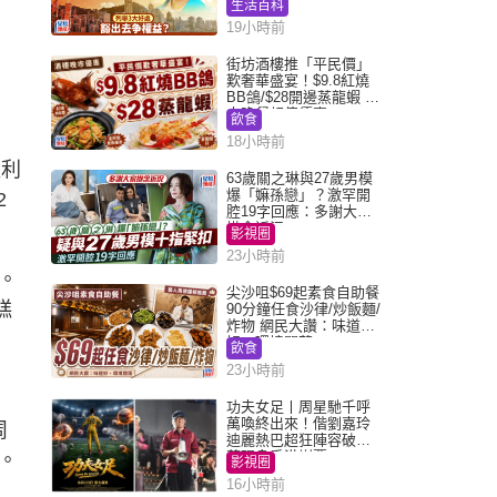
生活百科
19小時前
街坊酒樓推「平民價」
歎奢華盛宴！$9.8紅燒
BB鴿/$28開邊蒸龍蝦 3
大晚餐超值優惠
飲食
18小時前
盈利
63歲關之琳與27歲男模
爆「嫲孫戀」？激罕開
2
腔19字回應：多謝大家
掛念近況
影視圈
23小時前
。
尖沙咀$69起素食自助餐
糕
90分鐘任食沙律/炒飯麵/
炸物 網民大讚：味道
好，環境闊落
飲食
23小時前
功夫女足丨周星馳千呼
萬喚終出來！偕劉嘉玲
周
迪麗熱巴超狂陣容破天
荒現身香港謝票
。
影視圈
16小時前