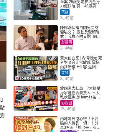
血案 26歲男電梯內全身
刀傷送院 另一46歲男倒
斃平台
突發
3小時前
陳錦鴻保護自閉兒受訪
變嗌交？ 激動反駁顏聯
武：我擔心咁又點 網民
批主持咄咄逼人
影視圈
2小時前
黃大仙血案│內情曝光 死
者對噪音非常敏感 電梯
內狂斬樓上住客 返回住
所墮樓亡
突發
2小時前
愛回家大結局｜7大綠葉
身家過億背景驚人 三太
私伙鱷魚皮Hermès拍劇
加
蘇姐原來是半山樓后
影視圈
點
15小時前
營
內地媽居港心得「不要
臉的人得到一切」！分
享3方面「豁出去」有著
數 網民：你好厲害