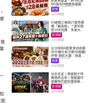
歎奢華盛宴！$9.8紅燒
BB鴿/$28開邊蒸龍蝦 3
大晚餐超值優惠
飲食
，
18小時前
哪
63歲關之琳與27歲男模
爆「嫲孫戀」？激罕開
腔19字回應：多謝大家
掛念近況
影視圈
23小時前
朗普
業
尖沙咀$69起素食自助餐
90分鐘任食沙律/炒飯麵/
炸物 網民大讚：味道
好，環境闊落
飲食
23小時前
功夫女足丨周星馳千呼
一
萬喚終出來！偕劉嘉玲
迪麗熱巴超狂陣容破天
荒現身香港謝票
影視圈
16小時前
知
只能