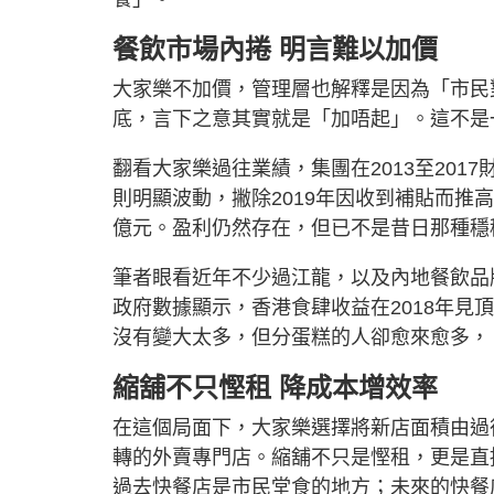
餐飲市場內捲 明言難以加價
大家樂不加價，管理層也解釋是因為「市民
底，言下之意其實就是「加唔起」。這不是
翻看大家樂過往業績，集團在2013至2017
則明顯波動，撇除2019年因收到補貼而推
億元。盈利仍然存在，但已不是昔日那種穩
筆者眼看近年不少過江龍，以及內地餐飲品
政府數據顯示，香港食肆收益在2018年見頂
沒有變大太多，但分蛋糕的人卻愈來愈多，
縮舖不只慳租 降成本增效率
在這個局面下，大家樂選擇將新店面積由過往3,
轉的外賣專門店。縮舖不只是慳租，更是直
過去快餐店是市民堂食的地方；未來的快餐