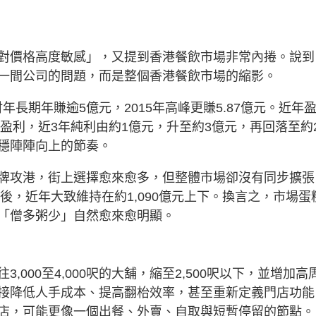
對價格高度敏感」，又提到香港餐飲市場非常內捲。說到
一間公司的問題，而是整個香港餐飲市場的縮影。
財年長期年賺逾5億元，2015年高峰更賺5.87億元。近年
高盈利，近3年純利由約1億元，升至約3億元，再回落至約
穩陣陣向上的節奏。
牌攻港，街上選擇愈來愈多，但整體市場卻沒有同步擴張
後，近年大致維持在約1,090億元上下。換言之，市場蛋
「僧多粥少」自然愈來愈明顯。
000至4,000呎的大舖，縮至2,500呎以下，並增加高
接降低人手成本、提高翻枱效率，甚至重新定義門店功能
店，可能更像一個出餐、外賣、自取與短暫停留的節點。