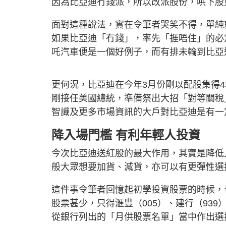
因為比亞迪冇錢派，所以改派股份，哄下股
面對這種說法，實在令筆者哭笑不得，單純
如果比亞迪「冇錢」，率先「捱唔住」的必
吒汽車便是一個好例子，而有排未輪到比亞
更何況，比亞迪在今年3月份剛以配股集得
剛接任美國總統，準備祭出大招「對等關稅
智識及更多市場資訊的大戶對比亞迪是有一
降入場門檻 有利年輕人投資
今次比亞迪送紅股的最大作用，其實是降低入
般大眾想要加貨、減貨，亦可以有更彈性選
這件事令筆者回憶起初學投資股票的時候，
股票甚少，只得滙豐（005）、建行（93
從銀行列出的「月供股票名單」當中作出選