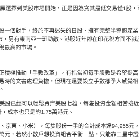
寧願選擇到美股市場開始，正是因為貪其最低交易僅1股，
股一個對手，終於不再迷失的日股、擁有完整半導體產業
股市，另有東南亞一班勁敵。港股近年卻在印花稅方面不減
稅最高的市場。
正積極推動「手數改革」，有指當初每手股數是希望提高
易時的文書處理負擔，但現在還要設立手數卻予人感覺相
。
在美股已經可以輕鬆買齊美股七雄，每隻投資金額相當接
，成本也只是約1.75萬港元。
、京東、小米），每隻股份一手的合計成本達94,955元
.1萬元，若然小散戶想投資組合平衡一點，只能靠三星中