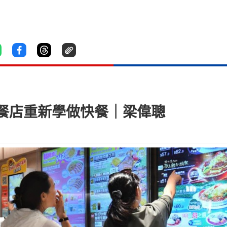
餐店重新學做快餐｜梁偉聰