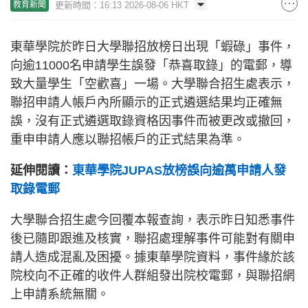
更新時間：16:13 2026-08-06 HKT
教育新聞
東華學院於昨日大學聯招放榜日出現「蝦碌」事件，
向逾11000名申請學生誤發「恭喜取錄」的電郵，導
致大量學生「空歡喜」一場。大學聯合招生處表示，
聯招申請人帳戶內所顯示的正式遴選結果均正確無
誤，沒有正式遴選取錄資格因事件而被更改或撤回，
重申申請人應以聯招帳戶的正式結果為準。
延伸閱讀：
東華學院JUPAS放榜誤向逾萬申請人發
取錄電郵
大學聯合招生處今回覆本報查詢，表示昨日知悉事件
後已隨即跟進及核實，聯招處理解事件可能對有關申
請人造成混亂及困擾。據東華學院資料，事件緣於該
院校向不正確的收件人群組發出院校電郵，與聯招網
上申請系統無關。