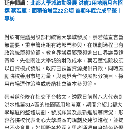
延伸閱讀︰
北都大學城啟動發展 洪廈3用地兩月內招
標 蔡若蓮：面積倍增至22公頃 首期年底完成平整｜
專訪
對於有建議另設部門統籌大學城發展，蔡若蓮直言暫
無需要，重申籌建組有跨部門參與，在規劃過程已有
政策統籌與協調。教育界議員鄧飛與進出口界議員鍾
奇峰，先後關注大學城的財政成本，蔡若蓮指院校須
以自資模式發展，政府已預留資源提供貸款，同時鼓
勵院校善用市場力量，與商界合作發展部分項目、採
用市場運作策略或吸納社會資本參與等。
蔡若蓮傍晚在社交平台帖文，透露日前與八大代表到
洪水橋第31A區的校園區用地考察，期間介紹北都大
學城區的整體規劃、發展願景及最新進展等情況，形
容各院校代表關心大學城區的規劃及建設進程，並提
出不少意見，她期盼各校深入思考通過自身特色及優