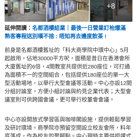
+8
延伸閱讀：
名都酒樓結業｜最後一日營業訂枱爆滿
熟客專程送別嘆不捨 : 唔知再去邊度飲茶 !
前身是名都酒樓舊址的「科大商學院中環中心」5月
起啟用，佔地30000平方呎，面積是昔日在香港會所
大廈舊址的6倍，4間教室共提供近280座位，可打通
為面積不一的空間組合，包括提供180座位的單一大
型活動場地，以舉行大型會議等活動。中心亦設12間
分組討論室，方便小組討論與約見企業代表；大型會
議室則可供跨國會議，更可舉行校董會會議。
中心亦設開放式學習區與咖啡閣設施，提供輕鬆學習
及研討環境。商學院亦預留空間設立校友會所，料年
底落成，作為校友的聚腳點。中心現時主要供授課式