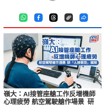
嶺大：AI接管座艙工作反增機師
心理疲勞 航空駕駛艙作場景 研