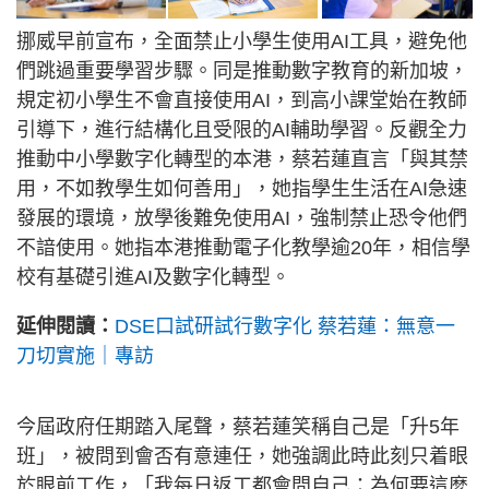
挪威早前宣布，全面禁止小學生使用AI工具，避免他
們跳過重要學習步驟。同是推動數字教育的新加坡，
規定初小學生不會直接使用AI，到高小課堂始在教師
引導下，進行結構化且受限的AI輔助學習。反觀全力
推動中小學數字化轉型的本港，蔡若蓮直言「與其禁
用，不如教學生如何善用」，她指學生生活在AI急速
發展的環境，放學後難免使用AI，強制禁止恐令他們
不諳使用。她指本港推動電子化教學逾20年，相信學
校有基礎引進AI及數字化轉型。
延伸閱讀：
DSE口試研試行數字化 蔡若蓮：無意一
刀切實施｜專訪
今屆政府任期踏入尾聲，蔡若蓮笑稱自己是「升5年
班」，被問到會否有意連任，她強調此時此刻只着眼
於眼前工作，「我每日返工都會問自己：為何要這麼