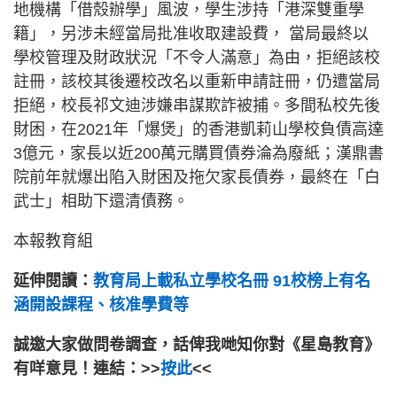
地機構「借殼辦學」風波，學生涉持「港深雙重學
籍」，另涉未經當局批准收取建設費， 當局最終以
學校管理及財政狀況「不令人滿意」為由，拒絕該校
註冊，該校其後遷校改名以重新申請註冊，仍遭當局
拒絕，校長祁文迪涉嫌串謀欺詐被捕。多間私校先後
財困，在2021年「爆煲」的香港凱莉山學校負債高達
3億元，家長以近200萬元購買債券淪為廢紙；漢鼎書
院前年就爆出陷入財困及拖欠家長債券，最終在「白
武士」相助下還清債務。
本報教育組
延伸閱讀：
教育局上載私立學校名冊 91校榜上有名
涵開設課程、核准學費等
誠邀大家做問卷調查，話俾我哋知你對《星島教育》
有咩意見！連結：>>
按此
<<