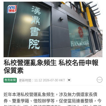
私校營運亂象頻生 私校名冊申報
保質素
更新時間：11:12 2026-07-30 HKT
教育新聞
近年本港私校營運亂象頻生，涉及無力償還家長債
券、雙重學籍、借殼辦學等，促使當局連番整頓，今