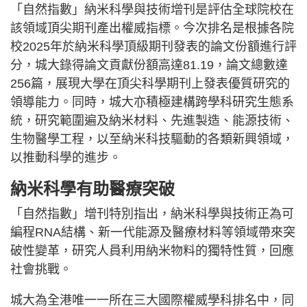
「自然指數」納米科學與技術增刊是評估全球院校在
該領域頂尖期刊產出權威指標。今次排名是根據各院
校2025年於納米科學頂級期刊發表的論文份額進行評
分，城大錄得論文貢獻份額高達81.19，論文總數達
256篇，展現大學在頂尖科學期刊上發表優質研究的
領導能力。同時，城大亦積極建構跨學科研究生態系
統，研究範圍遍及納米材料、先進製造、能源技術、
生物醫學工程，以至納米科技驅動的各類新興領域，
以推動科學的進步。
納米科學有助醫療突破
「自然指數」增刊特別指出，納米科學與技術正為可
編程RNA結構、新一代能源及醫療材料等領域帶來突
破性變革，研究人員利用納米物料的獨特性質，回應
社會挑戰。
城大為全港唯一一所在三大國際權威學科排名中，同