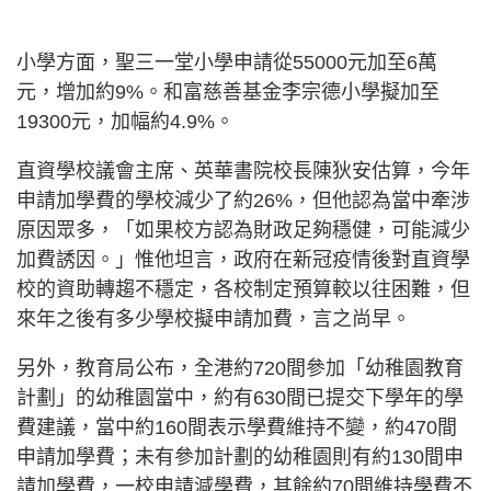
小學方面，聖三一堂小學申請從55000元加至6萬
元，增加約9%。和富慈善基金李宗德小學擬加至
19300元，加幅約4.9%。
直資學校議會主席、英華書院校長陳狄安估算，今年
申請加學費的學校減少了約26%，但他認為當中牽涉
原因眾多，「如果校方認為財政足夠穩健，可能減少
加費誘因。」惟他坦言，政府在新冠疫情後對直資學
校的資助轉趨不穩定，各校制定預算較以往困難，但
來年之後有多少學校擬申請加費，言之尚早。
另外，教育局公布，全港約720間參加「幼稚園教育
計劃」的幼稚園當中，約有630間已提交下學年的學
費建議，當中約160間表示學費維持不變，約470間
申請加學費；未有參加計劃的幼稚園則有約130間申
請加學費，一校申請減學費，其餘約70間維持學費不