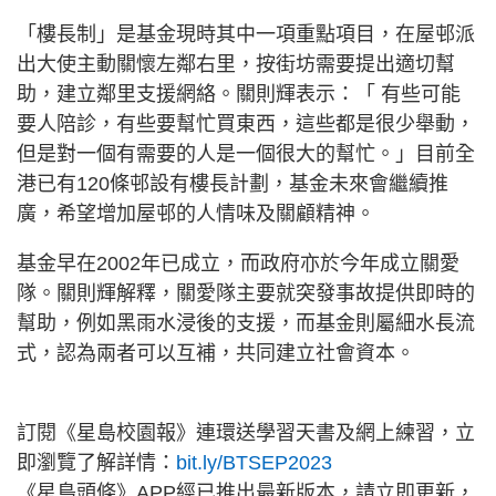
「樓長制」是基金現時其中一項重點項目，在屋邨派
出大使主動關懷左鄰右里，按街坊需要提出適切幫
助，建立鄰里支援網絡。關則輝表示：「 有些可能
要人陪診，有些要幫忙買東西，這些都是很少舉動，
但是對一個有需要的人是一個很大的幫忙。」目前全
港已有120條邨設有樓長計劃，基金未來會繼續推
廣，希望增加屋邨的人情味及關顧精神。
基金早在2002年已成立，而政府亦於今年成立關愛
隊。關則輝解釋，關愛隊主要就突發事故提供即時的
幫助，例如黑雨水浸後的支援，而基金則屬細水長流
式，認為兩者可以互補，共同建立社會資本。
訂閱《星島校園報》連環送學習天書及網上練習，立
即瀏覽了解詳情：
bit.ly/BTSEP2023
《星島頭條》APP經已推出最新版本，請立即更新，