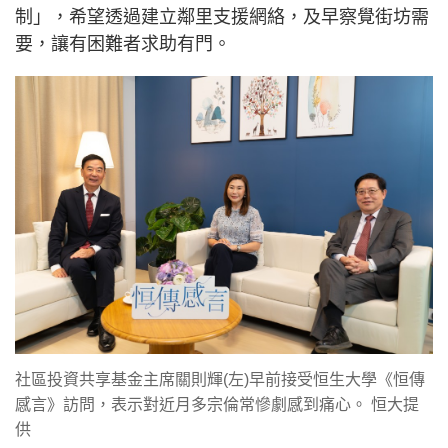
制」，希望透過建立鄰里支援網絡，及早察覺街坊需
要，讓有困難者求助有門。
社區投資共享基金主席關則輝(左)早前接受恒生大學《恒傳
感言》訪問，表示對近月多宗倫常慘劇感到痛心。 恒大提
供