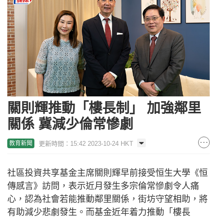
關則輝推動「樓長制」 加強鄰里
關係 冀減少倫常慘劇
更新時間：15:42 2023-10-24 HKT
教育新聞
社區投資共享基金主席關則輝早前接受恒生大學《恒
傳感言》訪問，表示近月發生多宗倫常慘劇令人痛
心，認為社會若能推動鄰里關係，街坊守望相助，將
有助減少悲劇發生。而基金近年着力推動「樓長