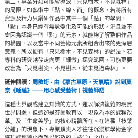
第二，專業分類可能會導致「只見樹木，不見森林」
的局限，如藝術中「點、線、面」的概念，若將所有
資源及精力只鑽研作品中其中一個「點」的學問，
「點」本身已經有無數變化及可能的形狀，況且並不
會因為認識一個「點」的元素，就能夠了解整個作品
的構圖，以及當中不同藝術元素所組合出來的更深層
意義。所以便有「只見樹木，不見森林」的說法。若
專科的研究越發走向更「細微」探究範圍，可能更要
改寫為「只見樹尖，不見樹木，從未見過森林」。
延伸閱讀：
周敫烆 - 由《蒙古草原，天氣晴》說到莫
奈《睡蓮》——用心感受藝術︱視藝師語
這種世界觀或建立知識的方式，難以解決複雜的現實
世界問題，但這卻是芬蘭教育以「現象為本的課程改
革」及「生命美學」的核心精髓所在。在這種「枝葉
分離」的現象下，專業頂尖人才往往沉浸於學術金字
塔頂端那狹小而難以觸及的「枝尖」之中。