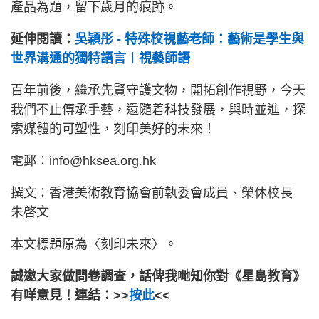
產品為題，留下歲月的痕跡。
延伸閱讀：
吳穎彤 - 特殊校視藝老師：藝術是學生與
世界溝通的獨特語言︱視藝師語
百年前後，繼承先賢守護文物，開拓創作視野，今天
我們不止傳承手藝，還隨着科技發展，與時並進，探
索媒體的可塑性，刻印美好的未來！
電郵：info@hksea.org.hk
撰文：香港美術教育協會前執委會成員、榮休校長
朱啓文
本文標題原為〈刻印未來〉。
誠邀大家做問卷調查，話俾我哋知你對《星島教育》
有咩意見！連結：>>
按此
<<