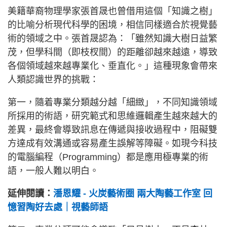
美籍華裔物理學家張首晟也曾借用這個「知識之樹」
的比喻分析現代科學的困境，相信同樣適合於視覺藝
術的領域之中。張首晟認為：「雖然知識大樹日益繁
茂，但學科間（即枝杈間）的距離卻越來越遠，導致
各個領域越來越專業化、垂直化。」這種現象會帶來
人類認識世界的挑戰：
第一，隨着專業分類越分越「細緻」，不同知識領域
所採用的術語，研究範式和思維邏輯產生越來越大的
差異，最終會導致訊息在傳遞與接收過程中，阻礙雙
方達成有效溝通或容易產生誤解等障礙。如現今科技
的電腦編程（Programming）都是應用極專業的術
語，一般人難以明白。
延伸閱讀：
潘恩耀 - 火炭藝術圈 兩大陶藝工作室 回
憶習陶好去處｜視藝師語