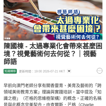
陳國棟 - 太過專業化會帶來甚麼困
境？視覺藝術何去何從？｜視藝
師語
更新時間：19:00 2026-07-21 HKT
知識轉移
早前向澳門老師分享有關香靈育、美育及藝術的「跨
領域美術教育方案」理論與實踐培訓，當中提及「知
識之樹」（芒格的思維樹架構）的概念，正確的名稱
是與此概念完美契合，由查爾斯．芒格（Charlie