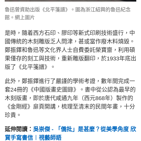
魯迅曾資助出版《北平箋譜》。圖為浙江紹興的魯迅紀念
館。網上圖片
是時，隨着西方石印、膠印等新式印刷技術盛行，中
國傳統的木刻雕版乏人問津，甚或當作廢木料燒毀。
鄭振鐸和魯迅等文化界人士自費委託榮寶齋，利用碩
果僅存的刻工與技術，重新雕版翻印，於1933年底出
版了《北平箋譜》。
此外，鄭振鐸進行了嚴謹的學術考證，數年間完成一
套24冊的《中國版畫史圖錄》。書中從公認為最早的
木刻版畫，即於唐代咸通九年（西元868年）製作的
《金剛經》扉頁開講，梳理至清末的民間年畫，十分
珍貴。
延伸閱讀：
吳崇傑 - 「僑批」是甚麼？從美學角度 欣
賞手寫書信︱視藝師語