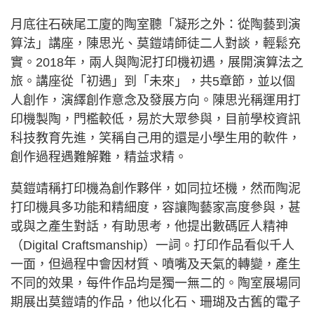
月底往石硤尾工廈的陶室聽「凝形之外：從陶藝到演
算法」講座，陳思光、莫鎧靖師徒二人對談，輕鬆充
實。2018年，兩人與陶泥打印機初遇，展開演算法之
旅。講座從「初遇」到「未來」，共5章節，並以個
人創作，演繹創作意念及發展方向。陳思光稱運用打
印機製陶，門檻較低，易於大眾參與，目前學校資訊
科技教育先進，笑稱自己用的還是小學生用的軟件，
創作過程遇難解難，精益求精。
莫鎧靖稱打印機為創作夥伴，如同拉坯機，然而陶泥
打印機具多功能和精細度，容讓陶藝家高度參與，甚
或與之產生對話，有助思考，他提出數碼匠人精神
（Digital Craftsmanship）一詞。打印作品看似千人
一面，但過程中會因材質、噴嘴及天氣的轉變，產生
不同的效果，每件作品均是獨一無二的。陶室展場同
期展出莫鎧靖的作品，他以化石、珊瑚及古舊的電子