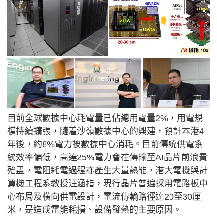
目前全球數據中心耗電量已佔總用電量2%，用電規
模持續擴張，隨着沙嶺數據中心的興建，預計本港4
年後，約8%電力被數據中心消耗。目前傳統供電系
統效率偏低，高達25%電力會在傳輸至AI晶片前浪費
殆盡，電阻耗電過程亦產生大量熱能，港大電機與計
算機工程系教授汪涵指，現行晶片普遍採用電路板中
心布局及橫向供電設計，電流傳輸路徑達20至30厘
米，是造成電能耗損、設備發熱的主要原因。