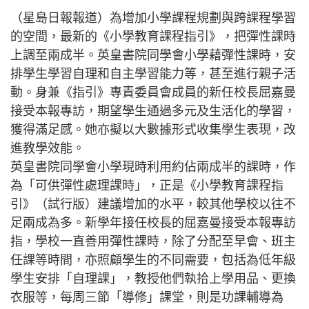
（星島日報報道）為增加小學課程規劃與跨課程學習
的空間，最新的《小學教育課程指引》，把彈性課時
上調至兩成半。英皇書院同學會小學藉彈性課時，安
排學生學習自理和自主學習能力等，甚至進行親子活
動。身兼《指引》專責委員會成員的新任校長屈嘉曼
接受本報專訪，期望學生通過多元及生活化的學習，
獲得滿足感。她亦擬以大數據形式收集學生表現，改
進教學效能。
英皇書院同學會小學現時利用約佔兩成半的課時，作
為「可供彈性處理課時」，正是《小學教育課程指
引》（試行版）建議增加的水平，較其他學校以往不
足兩成為多。新學年接任校長的屈嘉曼接受本報專訪
指，學校一直善用彈性課時，除了分配至早會、班主
任課等時間，亦照顧學生的不同需要，包括為低年級
學生安排「自理課」，教授他們執拾上學用品、更換
衣服等，每周三節「導修」課堂，則是功課輔導為