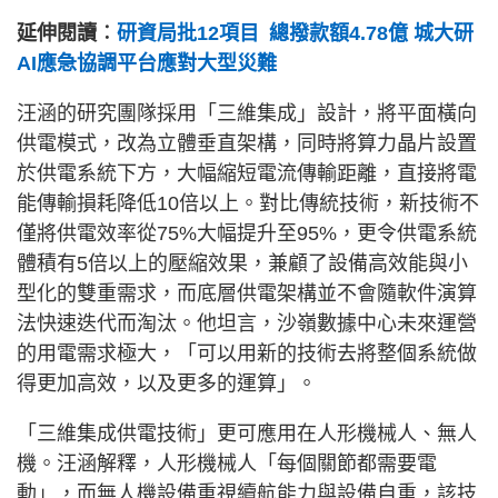
延伸閱讀︰
研資局批12項目 總撥款額4.78億 城大研
AI應急協調平台應對大型災難
汪涵的研究團隊採用「三維集成」設計，將平面橫向
供電模式，改為立體垂直架構，同時將算力晶片設置
於供電系統下方，大幅縮短電流傳輸距離，直接將電
能傳輸損耗降低10倍以上。對比傳統技術，新技術不
僅將供電效率從75%大幅提升至95%，更令供電系統
體積有5倍以上的壓縮效果，兼顧了設備高效能與小
型化的雙重需求，而底層供電架構並不會隨軟件演算
法快速迭代而淘汰。他坦言，沙嶺數據中心未來運營
的用電需求極大，「可以用新的技術去將整個系統做
得更加高效，以及更多的運算」。
「三維集成供電技術」更可應用在人形機械人、無人
機。汪涵解釋，人形機械人「每個關節都需要電
動」，而無人機設備重視續航能力與設備自重，該技