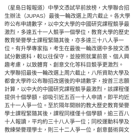
（星島日報報道）中學文憑試早前放榜，大學聯合招
生辦法（JUPAS）最後一輪改選上周六截止。各大學
昨公布申請數字，以中文大學的中國研究課程競爭最
激烈，多達五十一人競爭一個學位，教育大學的歷史
教育榮譽學士課程緊隨其後，亦多達三十八人爭一
位。有升學專家指，考生在最後一輪改選中多按文憑
試分數選科，較以往保守，並按照就業前景、個人興
趣考慮，以致體育、創意文化等科目競爭更激烈。
大學聯招最後一輪改選上周六截止，八所資助大學及
都會大學昨公布聯招改選後的申請數字，按首三志願
計算，以中大的中國研究課程競爭最激烈，該課程僅
提供十個學額，卻吸引近五百一十人申請，即平均近
五十一人爭一位。至於隔年開辦的教大歷史教育榮譽
學士課程緊隨其後，課程同樣僅十個學額，逾三百八
十人報讀，平均約三十八人爭一位；同校運動科學及
教練榮譽理學士，則三十二人爭一位，創意藝術與文