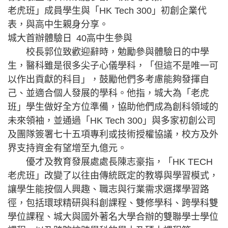
老虎班」成員學生與「HK Tech 300」初創企業代
表，與高中生親身分享。
城大首辦體驗日 40高中生參與
校長郭位致歡迎辭時，勉勵參與體驗日的中學
生，醫科雖是很多尖子心儀學科，「但這不是唯一可
以作出貢獻的科目」，鼓勵他們多考慮能夠發揮自
己、並適合個人發展的學科。他指，城大為「老虎
班」學生做好全方位準備，協助他們成為創科領域的
未來領袖，並通過「HK Tech 300」與多家初創公司
及團隊簽署七十五項專利或技術授權協議，校方及外
界支持資金有望增至九億元。
優才及教育發展處處長陳志豪指，「HK TECH
老虎班」改變了以往由傳統既定的教導與學習模式，
讓學生能按個人興趣、職志與行業需求選擇學習路
徑，包括環球精研與科創課程、雙修學科、跨學科雙
學位課程、城大與國外著名大學合辦的雙聯學士學位