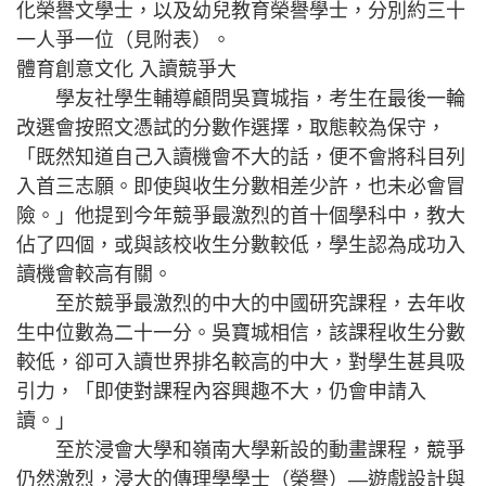
化榮譽文學士，以及幼兒教育榮譽學士，分別約三十
一人爭一位（見附表）。
體育創意文化 入讀競爭大
學友社學生輔導顧問吳寶城指，考生在最後一輪
改選會按照文憑試的分數作選擇，取態較為保守，
「既然知道自己入讀機會不大的話，便不會將科目列
入首三志願。即使與收生分數相差少許，也未必會冒
險。」他提到今年競爭最激烈的首十個學科中，教大
佔了四個，或與該校收生分數較低，學生認為成功入
讀機會較高有關。
至於競爭最激烈的中大的中國研究課程，去年收
生中位數為二十一分。吳寶城相信，該課程收生分數
較低，卻可入讀世界排名較高的中大，對學生甚具吸
引力，「即使對課程內容興趣不大，仍會申請入
讀。」
至於浸會大學和嶺南大學新設的動畫課程，競爭
仍然激烈，浸大的傳理學學士（榮譽）—遊戲設計與