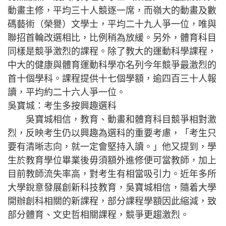
動畫主修，平均三十人競逐一席，而嶺大的動畫及數
碼藝術（榮譽）文學士，平均二十九人爭一位，唯與
聯招首輪改選相比，比例稍為放緩。另外，體育科目
同樣是競爭激烈的課程。除了教大的運動科學課程，
中大的健康與體育運動科學亦名列今年競爭最激烈的
首十個學科。課程提供十七個學額，逾四百三十人報
讀，平均約二十六人爭一位。
吳寶城：考生多按興趣選科
吳寶城相信，教育、動畫和體育科目競爭相對激
烈，反映考生仍以興趣為選科的重要考慮，「考生只
要有清晰志向，就一定會堅持入讀。」他又提到，學
生於教育學位畢業後毋須額外進修便可當教師，加上
目前教師流失率高，對考生有相當吸引力。近年多所
大學銳意發展創新科技教育，吳寶城相信，隨着大學
開辦創科相關的新課程，部分課程學額因此縮減，致
部分體育、文史哲相關課程，競爭更趨激烈。