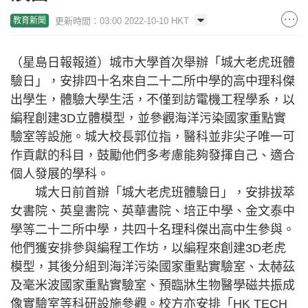
更新時間：03:00 2022-10-10 HKT
教育新聞
（星島日報報道）城市大學首次舉辦「城大老虎班體
驗日」，安排四十名來自二十二所中學的高中理科傑
出學生，體驗大學生活，不僅到訪電機工程學系，以
編程創建3D立體模型，並參觀海洋污染國家重點實
驗室等設施。城大校長郭位指，醫科並非尖子唯一可
作貢獻的科目，鼓勵他們多考慮能夠發揮自己、適合
個人發展的學科。
城大日前首辦「城大老虎班體驗日」，安排拔萃
女書院、英皇書院、英華書院、培正中學、金文泰中
學等二十二所中學，共四十名理科傑出高中生參與。
他們獲安排參與編程工作坊，以編程來創建3D老虎
模型，其後分組到海洋污染國家重點實驗室、太赫茲
及毫米波國家重點實驗室、預臨牀生物醫學磁共振成
像實驗室等科研設施參觀。校方亦安排「HK TECH