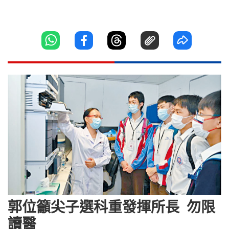
郭位籲尖子選科重發揮所長 勿限
讀醫