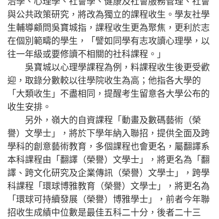
治學、心理學、社會學、健康及社會服務管理、社會
與公共政策研究，將改為獨立的課程收生。學友社學
生輔導顧問吳寶城指，課程收生更為聚焦，更利於志
在個別範疇的學生，「譬如同學有志攻讀心理學，以
往一年級或要修讀不相關的社科課程。」
吳寶城以心理學課程為例，料課程收生後更受歡
迎，取錄分數較以往學院收生為高；他指各大學的
「大類收生」不盡相同，提醒考生留意各大學公布的
收生安排。
另外，嶺大的自資課程「動畫及數碼藝術（榮
譽）文學士」，將於下學年納入聯招，提供全面及跨
學科的創意藝術教育，多個課程也會更名，屬翻譯系
本科課程由「翻譯（榮譽）文學士」，將更名為「翻
譯、跨文化研究及企業傳訊（榮譽）文學士」，跨學
科課程「環球博雅教育（榮譽）文學士」，將更名為
「環球可持續發展（榮譽）博雅學士」，前者今年聯
招收生成績中位數是最佳五科二十分，後者二十三