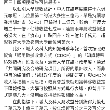
百三十四項授權許可佔最多。
以個別大學總收益計，中大在該年度賺得十六億
元奪冠，比位居第二的港大多逾三億元，單是持續專
業培訓計畫（CPD）已錄得十二億元，較前一年度大
增二十一倍，佔總收益七成半。連續兩年總收益倒退
的浸大，在「疫市」止跌回升，達三億七千萬元，超
越教育大學及嶺南大學而位列第六。
此外，城大及科大的知識轉移年報，首次按照教
資會「通用數據收集方式（CDCF）」的「知識轉移
績效指標」匯報收益，涵蓋大學在該財政年度，通過
「共同研究及合約研究項目」所得的累計收入，而非
項目的總價值；該財政年度的「顧問研究」與CPD的
收入等指標。消息指，教資會並未就知識轉移收益定
下匯報標準，大學可按照其方式進行表述，但曾非正
式建議八大，沿用績效指標匯報相關收益。
在此指標下，城大及科大總收益分別錄得九億七
千萬元及十億三千萬元，按年增近百分之三及百分之