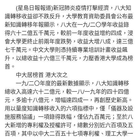
(星島日報報道)新冠肺炎疫情打擊經濟，八大知
識轉移收益卻不跌反升，大學教育資助委員會公布最
新知識轉移年報顯示，八大在一九/二〇學年收益錄
得六十二億五千萬元，較前一年度收益增約四成，浸
會大學更終止前兩年度跌勢，收益大增八成，達三億
七千萬元。中文大學則憑持續專業培訓計畫收益飆
升，以總收益十六億三千萬元，力壓香港大學成為榜
首。
中大居榜首 港大次之
一九/二〇年度的最新數據顯示，八大知識轉移
總收入高達六十二億元，較一八/一九年的四十四億
元，多逾十八億元，增幅達四成一，再創歷史新高。
用以量度知識轉移收入的六項指標中，僅「儀器及設
施服務協議」一項錄得跌幅，僅佔九百萬元；至於八
大新增的專利權及授權許可，總數分別近六百項及五
百項，其中以中大二百五十七項專利權、理工大學一