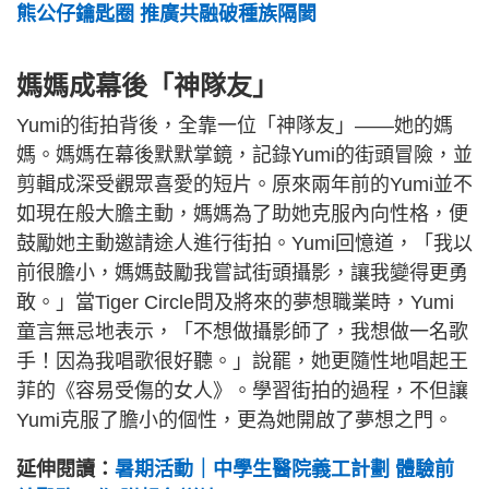
熊公仔鑰匙圈 推廣共融破種族隔閡
媽媽成幕後「神隊友」
Yumi的街拍背後，全靠一位「神隊友」——她的媽
媽。媽媽在幕後默默掌鏡，記錄Yumi的街頭冒險，並
剪輯成深受觀眾喜愛的短片。原來兩年前的Yumi並不
如現在般大膽主動，媽媽為了助她克服內向性格，便
鼓勵她主動邀請途人進行街拍。Yumi回憶道，「我以
前很膽小，媽媽鼓勵我嘗試街頭攝影，讓我變得更勇
敢。」當Tiger Circle問及將來的夢想職業時，Yumi
童言無忌地表示，「不想做攝影師了，我想做一名歌
手！因為我唱歌很好聽。」說罷，她更隨性地唱起王
菲的《容易受傷的女人》。學習街拍的過程，不但讓
Yumi克服了膽小的個性，更為她開啟了夢想之門。
延伸閱讀：
暑期活動｜中學生醫院義工計劃 體驗前