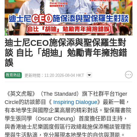
迪士尼CEO施保添與聖保羅生對
談 自比「胡迪」勉勵青年擁抱錯
誤
更新時間：11:20 2026-08-04 HKT
教育熱話
《英文虎報》（The Standard）旗下社群平台Tiger
Circle的訪談節目《
Inspiring Dialogue
》最新一輯，
有本地學生與國際企業高層的精彩對話。聖保羅書院
學生張同學（Oscar Cheung）首度擔任節目主持，
與香港迪士尼樂園度假區行政總裁施保添暢談管理哲
學與生活點滴，充分展現本地學生的自信與潛能。