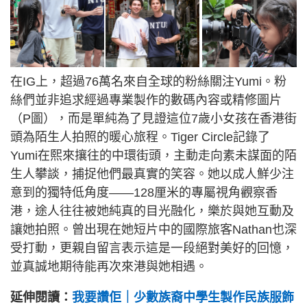
在IG上，超過76萬名來自全球的粉絲關注Yumi。粉
絲們並非追求經過專業製作的數碼內容或精修圖片
（P圖），而是單純為了見證這位7歲小女孩在香港街
頭為陌生人拍照的暖心旅程。Tiger Circle記錄了
Yumi在熙來攘往的中環街頭，主動走向素未謀面的陌
生人攀談，捕捉他們最真實的笑容。她以成人鮮少注
意到的獨特低角度——128厘米的專屬視角觀察香
港，途人往往被她純真的目光融化，樂於與她互動及
讓她拍照。曾出現在她短片中的國際旅客Nathan也深
受打動，更親自留言表示這是一段絕對美好的回憶，
並真誠地期待能再次來港與她相遇。
延伸閱讀：
我要讚佢｜少數族裔中學生製作民族服飾