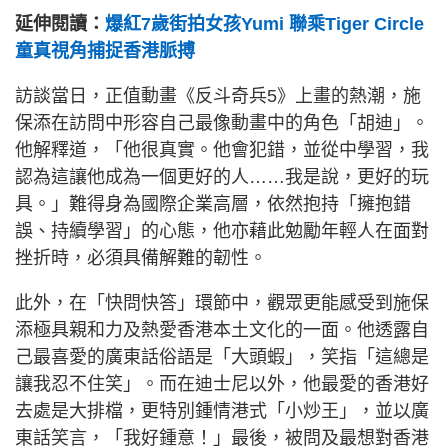
延伸閱讀：
爆紅7歲街拍女孩Yumi 聯乘Tiger Circle
童真視角捕捉香港脈搏
訪談當日，正值動畫《反斗奇兵5》上畫的熱潮，施
保添在訪問中形容自己最像動畫中的角色「胡迪」。
他解釋道，「他很真實。他會犯錯，並從中學習，我
認為這讓他成為一個更好的人……我是說，更好的玩
具。」難得身為國際企業高層，依然抱持「擁抱錯
誤、持續學習」的心態，他亦藉此勉勵年輕人在面對
挫折時，必須具備解難的韌性。
此外，在「快問快答」環節中，觀眾更能感受到施保
添極具親和力及熱愛香港本土文化的一面。他透露自
己最喜愛的廣東話俗語是「大頭蝦」，笑指「這總是
讓我忍不住笑」。而在迪士尼以外，他最愛的香港好
去處是大排檔，更特別鍾情港式「小炒王」，並以廣
東話笑言，「我好鍾意！」最後，被問及最想對香港