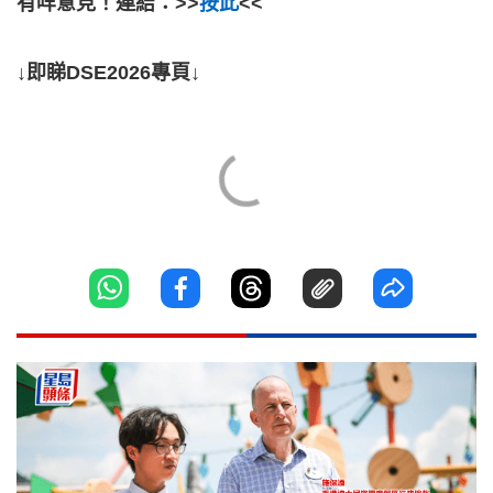
有咩意見！連結：>>
按此
<<
↓即睇DSE2026專頁↓