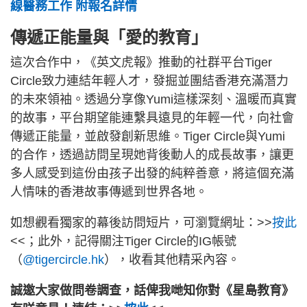
線醫務工作 附報名詳情
傳遞正能量與「愛的教育」
這次合作中，《英文虎報》推動的社群平台Tiger
Circle致力連結年輕人才，發掘並團結香港充滿潛力
的未來領袖。透過分享像Yumi這樣深刻、溫暖而真實
的故事，平台期望能連繫具遠見的年輕一代，向社會
傳遞正能量，並啟發創新思維。Tiger Circle與Yumi
的合作，透過訪問呈現她背後動人的成長故事，讓更
多人感受到這份由孩子出發的純粹善意，將這個充滿
人情味的香港故事傳遞到世界各地。
如想觀看獨家的幕後訪問短片，可瀏覽網址：>>
按此
<<；此外，記得關注Tiger Circle的IG帳號
（
@tigercircle.hk
），收看其他精采內容。
誠邀大家做問卷調查，話俾我哋知你對《星島教育》