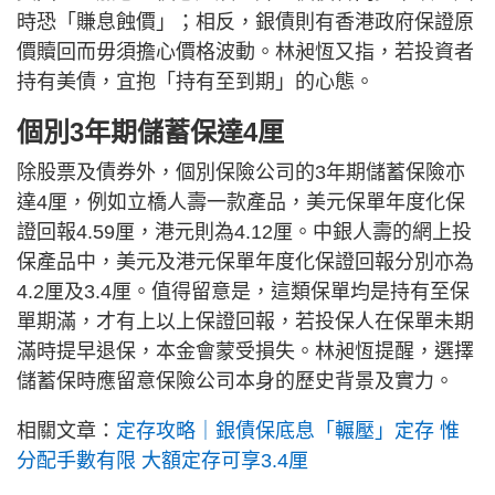
時恐「賺息蝕價」；相反，銀債則有香港政府保證原
價贖回而毋須擔心價格波動。林昶恆又指，若投資者
持有美債，宜抱「持有至到期」的心態。
個別3年期儲蓄保達4厘
除股票及債券外，個別保險公司的3年期儲蓄保險亦
達4厘，例如立橋人壽一款產品，美元保單年度化保
證回報4.59厘，港元則為4.12厘。中銀人壽的網上投
保產品中，美元及港元保單年度化保證回報分別亦為
4.2厘及3.4厘。值得留意是，這類保單均是持有至保
單期滿，才有上以上保證回報，若投保人在保單未期
滿時提早退保，本金會蒙受損失。林昶恆提醒，選擇
儲蓄保時應留意保險公司本身的歷史背景及實力。
相關文章：
定存攻略｜銀債保底息「輾壓」定存 惟
分配手數有限 大額定存可享3.4厘