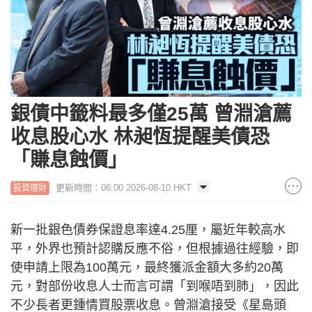
銀債中籤料最多僅25萬 曾淵滄薦
收息股心水 林昶恆提醒美債恐
「賺息蝕價」
更新時間：06:00 2026-08-10 HKT
投資理財
新一批銀色債券保證息率達4.25厘，屬近年較高水
平，外界也預計認購反應不俗，但根據過往經驗，即
使申請上限為100萬元，最終獲派金額大多約20萬
元，對部份收息人士而言可謂「到喉唔到肺」，因此
不少長者更鍾情買股票收息。曾淵滄接受《星島頭