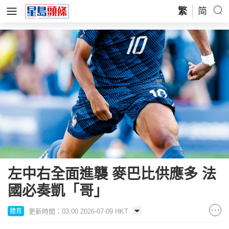
繁
简
左中右全面進襲 麥巴比供應多 法
國必奏凱「哥」
更新時間：03:00 2026-07-09 HKT
體育