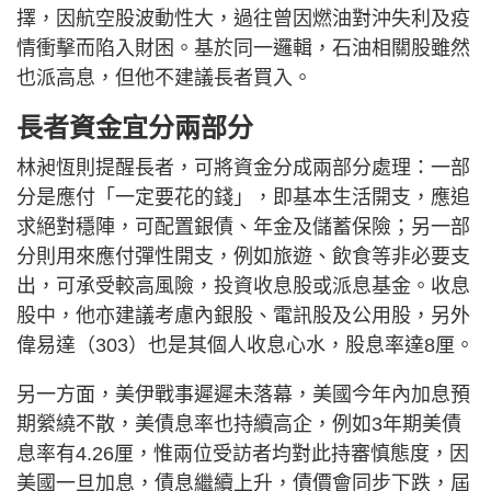
擇，因航空股波動性大，過往曾因燃油對沖失利及疫
情衝擊而陷入財困。基於同一邏輯，石油相關股雖然
也派高息，但他不建議長者買入。
長者資金宜分兩部分
林昶恆則提醒長者，可將資金分成兩部分處理：一部
分是應付「一定要花的錢」，即基本生活開支，應追
求絕對穩陣，可配置銀債、年金及儲蓄保險；另一部
分則用來應付彈性開支，例如旅遊、飲食等非必要支
出，可承受較高風險，投資收息股或派息基金。收息
股中，他亦建議考慮內銀股、電訊股及公用股，另外
偉易達（303）也是其個人收息心水，股息率達8厘。
另一方面，美伊戰事遲遲未落幕，美國今年內加息預
期縈繞不散，美債息率也持續高企，例如3年期美債
息率有4.26厘，惟兩位受訪者均對此持審慎態度，因
美國一旦加息，債息繼續上升，債價會同步下跌，屆