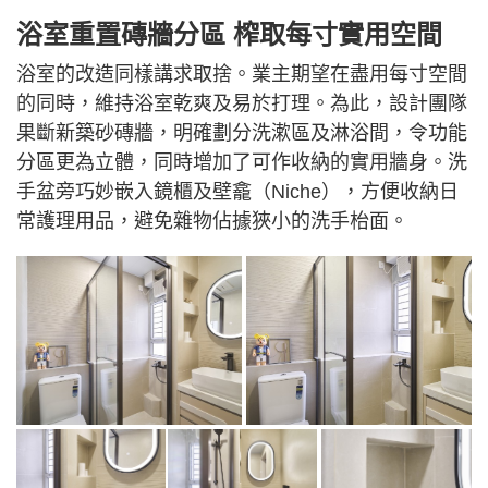
浴室重置磚牆分區 榨取每寸實用空間
浴室的改造同樣講求取捨。業主期望在盡用每寸空間
的同時，維持浴室乾爽及易於打理。為此，設計團隊
果斷新築砂磚牆，明確劃分洗漱區及淋浴間，令功能
分區更為立體，同時增加了可作收納的實用牆身。洗
手盆旁巧妙嵌入鏡櫃及壁龕（Niche），方便收納日
常護理用品，避免雜物佔據狹小的洗手枱面。