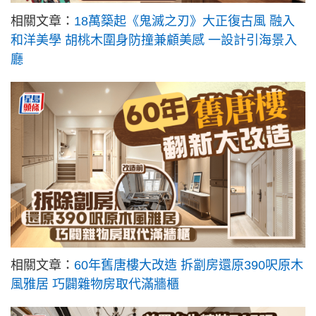
相關文章：
18萬築起《鬼滅之刃》大正復古風 融入
和洋美學 胡桃木圍身防撞兼顧美感 一設計引海景入
廳
相關文章：
60年舊唐樓大改造 拆劏房還原390呎原木
風雅居 巧闢雜物房取代滿牆櫃