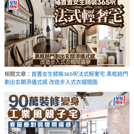
相關文章：
首置女生精裝365呎法式輕奢宅 黑框趟門
劃出玄關添儀式感 改造步入式衣帽間圓