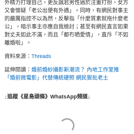
外精力打理自己，更反諷若男性過於注重打扮，女方
又會懷疑「老公出便有外遇」。同時，有網民對事主
的嚴厲指控不以為然，反擊指「什麼質素就拖什麼老
公」，暗示事主亦應自我檢討；甚至有網民直言如果
對丈夫如此不滿，而且「都冇晒愛情」，直斥「不如
離婚啦」。
資料來源：
Threads
延伸閱讀：
婚前婚紗攝影新潮流？ 內地工作室推
「婚前微電影」代替傳統硬照 網民狠批老土
↓追蹤《星島頭條》WhatsApp頻道↓