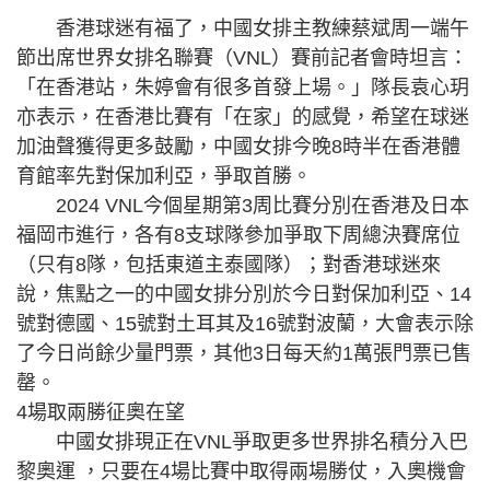
香港球迷有福了，中國女排主教練蔡斌周一端午
節出席世界女排名聯賽（VNL）賽前記者會時坦言：
「在香港站，朱婷會有很多首發上場。」隊長袁心玥
亦表示，在香港比賽有「在家」的感覺，希望在球迷
加油聲獲得更多鼓勵，中國女排今晚8時半在香港體
育館率先對保加利亞，爭取首勝。
2024 VNL今個星期第3周比賽分別在香港及日本
福岡市進行，各有8支球隊參加爭取下周總決賽席位
（只有8隊，包括東道主泰國隊）；對香港球迷來
說，焦點之一的中國女排分別於今日對保加利亞、14
號對德國、15號對土耳其及16號對波蘭，大會表示除
了今日尚餘少量門票，其他3日每天約1萬張門票已售
罄。
4場取兩勝征奧在望
中國女排現正在VNL爭取更多世界排名積分入巴
黎奧運 ，只要在4場比賽中取得兩場勝仗，入奧機會