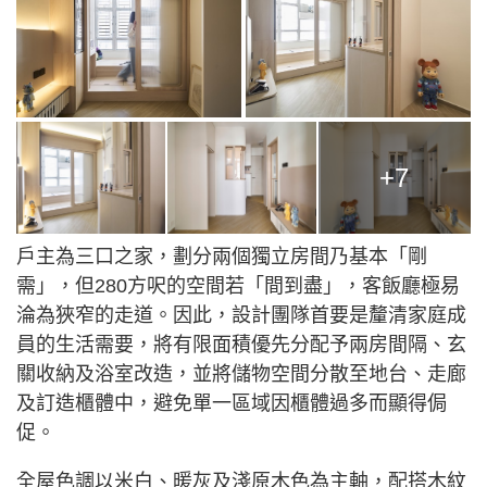
+7
戶主為三口之家，劃分兩個獨立房間乃基本「剛
需」，但280方呎的空間若「間到盡」，客飯廳極易
淪為狹窄的走道。因此，設計團隊首要是釐清家庭成
員的生活需要，將有限面積優先分配予兩房間隔、玄
關收納及浴室改造，並將儲物空間分散至地台、走廊
及訂造櫃體中，避免單一區域因櫃體過多而顯得侷
促。
全屋色調以米白、暖灰及淺原木色為主軸，配搭木紋