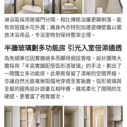
淋浴區採用玻璃門分隔，相比傳統浴簾更顯俐落，能
有效阻擋水花外濺；牆身內亦特別加建瓷磚壁龕以擺
放沐浴用品，令浴室時刻保持整潔企理。
半牆玻璃劃多功能房 引光入室倍添通透
為免細單位因實牆過多而顯得侷促昏暗，設計團隊大
膽採用「半高實牆配搭弧形清玻璃」的手法，劃出了
一間獨立多功能房。此舉既保留了清晰的空間界線，
亦讓自然光能毫無阻擋地穿透至客飯廳。弧形玻璃與
全屋的圓角設計語彙互相呼應，徹底柔化了間隔的生
硬感，更豐富了視覺層次。