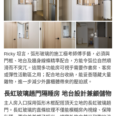
+1
Ricky 坦言，弧形玻璃的施工極考師傅手藝，必須與
門框、地台及牆身線條精準配合，方能令弧位自然順
滑而不突兀。這間多功能房可視乎需要作書房、客房
或彈性活動區之用；配合地台收納，能妥善隱藏大量
雜物，進一步減少外露櫃體帶來的壓迫感。
長虹玻璃趟門隔睡房 地台設計兼顧儲物
主人房入口採用弧形木框配搭頂天立地的長虹玻璃趟
門。長虹玻璃的直條紋理不僅能模糊房內視線、保障