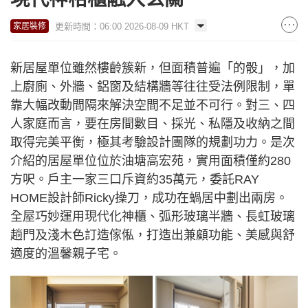
更新時間：06:00 2026-08-09 HKT
家居裝修
新居屋單位雖然樓齡簇新，但面積普遍「的骰」，加
上廚廁、外牆、鋁窗及結構牆等往往受法例限制，單
靠大幅改動間隔來解決空間不足並不可行。對三、四
人家庭而言，要在房間數目、採光、私隱及收納之間
取得完美平衡，極其考驗設計團隊的規劃功力。是次
介紹的居屋單位位於油塘高宏苑，實用面積僅約280
方呎。戶主一家三口斥資約35萬元，委託RAY
HOME設計師Ricky操刀，成功在蝸居中劃出兩房。
全屋巧妙運用現代化神櫃、弧形玻璃半牆、長虹玻璃
趟門及淺木色訂造傢俬，打造出兼顧功能、美感與舒
適度的溫馨親子宅。