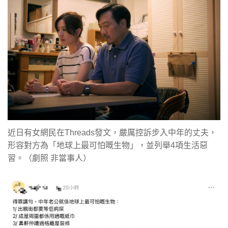
近日有女網民在Threads發文，嚴厲控訴步入中年的丈夫，
形容對方為「地球上最可怕嘅生物」，並列舉4項生活惡
習。（劇照 非當事人）