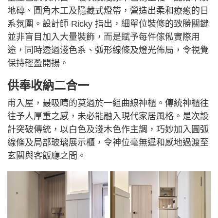
地磚、圓角木工及隱藏式燈帶，營造出柔和療癒的日
系氛圍。設計師 Ricky 指出，細單位裝修的致勝關鍵
並非盲目加入大量裝飾，而是賦予每件傢俬實際用
途，同時透過淺色系、弧形線條及燈光佈局，令視覺
保持輕盈開揚。
供奉收納二合一
甫入屋，最吸睛的莫過於一組曲線神櫃。傳統神櫃往
往予人厚重之感，未必能融入現代家居風格。是次設
計突破傳統，以白色及淺木色作主調，巧妙加入圓弧
線條及局部玻璃展示櫃，令神位毫無違和感地過渡至
玄關與客飯廳之間。