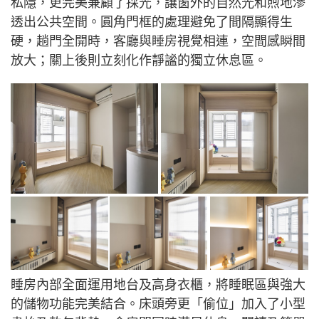
私隱，更完美兼顧了採光，讓窗外的自然光和煦地滲
透出公共空間。圓角門框的處理避免了間隔顯得生
硬，趟門全開時，客廳與睡房視覺相連，空間感瞬間
放大；關上後則立刻化作靜謐的獨立休息區。
睡房內部全面運用地台及高身衣櫃，將睡眠區與強大
的儲物功能完美結合。床頭旁更「偷位」加入了小型