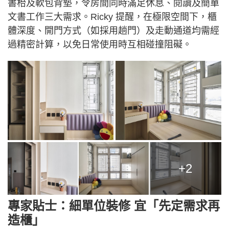
書枱及軟包背墊，令房間同時滿足休息、閱讀及簡單
文書工作三大需求。Ricky 提醒，在極限空間下，櫃
體深度、開門方式（如採用趟門）及走動通道均需經
過精密計算，以免日常使用時互相碰撞阻礙。
+2
專家貼士：細單位裝修 宜「先定需求再
造櫃」