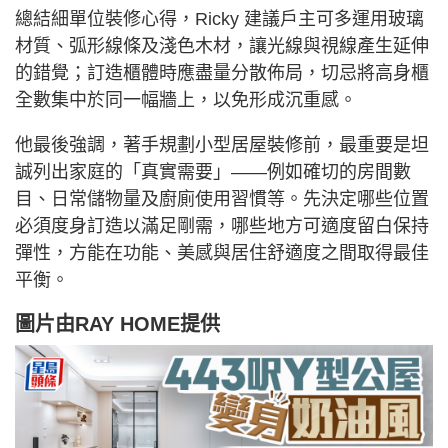
總結細單位裝修心得，Ricky 建議戶主可多運用玻璃
材質、弧形線條及淺色木材，讓光線與視線產生延伸
的錯覺；訂造櫃體時應盡量分散佈局，切忌將高身櫃
全數集中於同一幅牆上，以免形成沉重感。
他最後強調，著手規劃小型居屋裝修前，最重要是坦
誠列出家庭的「真實需要」——例如確切的房間數
目、日常儲物量及廚廁使用習慣等。先決定哪些位置
必須度身訂造以滿足剛需，哪些地方可適度留白保持
彈性，方能在功能、美感與居住舒適度之間取得最佳
平衡。
圖片由
RAY HOME
提供