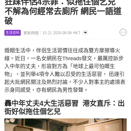
狂踩伴侶4宗罪：似拖住個乞兒
不解為何經常去廁所 網民一語道
破
更新時間：15:21 2026-08-08 HKT
生活百科
婚姻生活中，伴侶生活習慣往往成為雙方摩擦導火
線。近日，一名女網民在Threads發文，嚴厲控訴步
入中年的丈夫，形容對方為「地球上最可怕嘅生
物」，並列舉4項令人難以忍受的生活惡習， 迅速引
起大批網民關注及熱烈討論，不少人對事主的處境表
示身同感受，亦有網民為男性發聲。
轟中年丈夫4大生活惡習 港女直斥：出
街好似拖住個乞兒