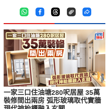
一家三口住油塘280呎居屋 35萬
裝修間出兩房 弧形玻璃取代實牆
現代神枱櫃融入玄關