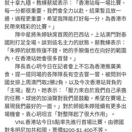
就十拿九穩。教練蔡斌表示：「香港站每一場比賽、
每一分都很重要，我們會全力以赴，結果暫且放一
邊，過程更重要，希望我隊能打好每一分，為香港市
民帶來精彩的比賽。」
隊中星將朱婷缺席首周的巴西站，上站澳門對泰
國則打足全場。談到這名主力的狀態，蔡教練表示：
「朱婷的狀態恢復不錯，她的手腕傷也在向好的範圍
內，在香港站她會很多首發。」
隊長袁心玥今日在記者會上不忘為香港推廣美
食，提一提同場的各隊隊長有空去嘗一嘗，被問到中
國女排上周澳門取2勝2負，以及今次香港站背負的
「主場」壓力，她表示：「壓力來自於我們自己承擔
的任務，球迷的加油聲對我們是鼓勵，希望在賽場上
展現我們最好的一面。」對於師姐朱婷陸續有更多出
場機會，袁心玥坦言「對整隊起了很大作用」。
VNL香港站今日5點率先進行首場比賽，由德國
對多明尼加共和國，票價$200-$1,400不等。