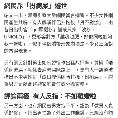
網民斥「扮痾屎」避世
帖文一出，隨即引發大量網民留言迴響。不少女性網
民產生共鳴，有人感嘆伴侶拍拖後「貨不對辦」，由
昔日出街會「gel頭襯衫」變成只穿「波衫、
UNIQLO」，更形容對方「越嚟越肥，好似同咗個阿
叔一齊咁」，似乎伴侶婚後形象崩壞是不少女士面對
的普遍現象。
另有網民針對男士如廁習慣作出猛烈抨擊，質疑「唔
係痾緊屎，就係去痾緊屎嘅路上」，更有人一語道破
指出不少男性是「成日哩係廁所打機，扮痾屎」，認
為男方是藉此逃避家庭責任或分擔家務。
評論兩極 有人反指：不如離婚啦
另一方面，也有網民替男方抱不平，認為「做男人真
係好慘」，指出男性為了外出工作賺錢，已經沒有額