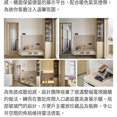
感。櫃面保留適當的展示平台，配合暖色氣氛燈帶，
為迷你客廳注入溫馨氛圍。
為免造成壓迫感，設計團隊捨棄了造滿整幅電視牆櫃
的做法，轉而在靠近房間入口處設置高身展示櫃。局
部玻璃門的設計，方便戶主擺放珍藏品及裝飾，令公
共空間的佈局維持靈活透氣。