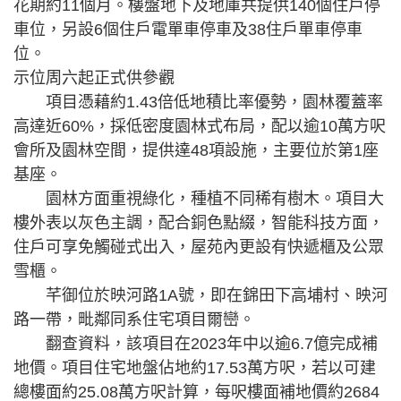
花期約11個月。樓盤地下及地庫共提供140個住戶停
車位，另設6個住戶電單車停車及38住戶單車停車
位。
示位周六起正式供參觀
項目憑藉約1.43倍低地積比率優勢，園林覆蓋率
高達近60%，採低密度園林式布局，配以逾10萬方呎
會所及園林空間，提供達48項設施，主要位於第1座
基座。
園林方面重視綠化，種植不同稀有樹木。項目大
樓外表以灰色主調，配合銅色點綴，智能科技方面，
住戶可享免觸碰式出入，屋苑內更設有快遞櫃及公眾
雪櫃。
芊御位於映河路1A號，即在錦田下高埔村、映河
路一帶，毗鄰同系住宅項目爾巒。
翻查資料，該項目在2023年中以逾6.7億完成補
地價。項目住宅地盤佔地約17.53萬方呎，若以可建
總樓面約25.08萬方呎計算，每呎樓面補地價約2684