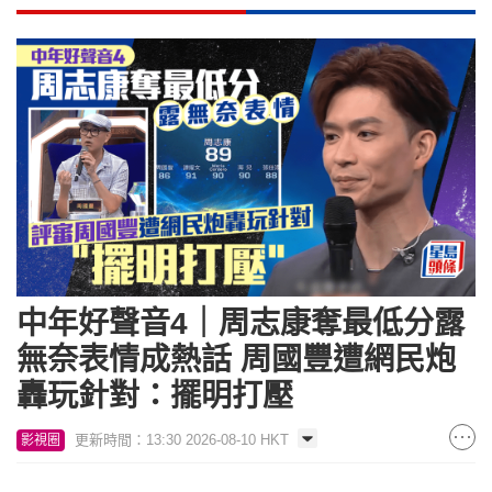
中年好聲音4｜周志康奪最低分露
無奈表情成熱話 周國豐遭網民炮
轟玩針對：擺明打壓
更新時間：13:30 2026-08-10 HKT
影視圈