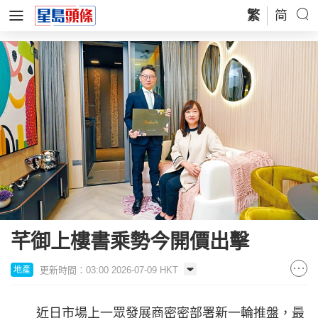
繁
简
芊御上樓書乘勢今開價出擊
更新時間：03:00 2026-07-09 HKT
地產
近日市場上一眾發展商密密部署新一輪推盤，最