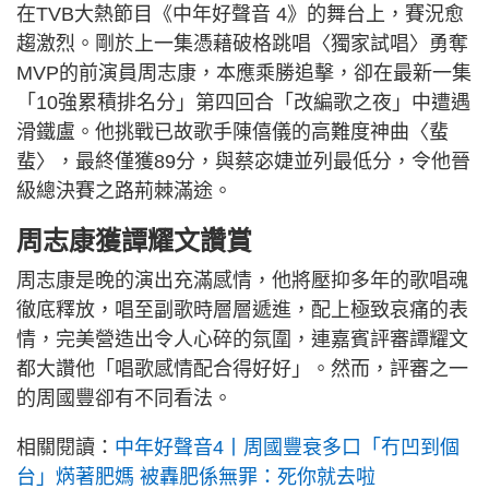
在TVB大熱節目《中年好聲音 4》的舞台上，賽況愈
趨激烈。剛於上一集憑藉破格跳唱〈獨家試唱〉勇奪
MVP的前演員周志康，本應乘勝追擊，卻在最新一集
「10強累積排名分」第四回合「改編歌之夜」中遭遇
滑鐵盧。他挑戰已故歌手陳僖儀的高難度神曲〈蜚
蜚〉，最終僅獲89分，與蔡宓婕並列最低分，令他晉
級總決賽之路荊棘滿途。
周志康獲譚耀文讚賞
周志康是晚的演出充滿感情，他將壓抑多年的歌唱魂
徹底釋放，唱至副歌時層層遞進，配上極致哀痛的表
情，完美營造出令人心碎的氛圍，連嘉賓評審譚耀文
都大讚他「唱歌感情配合得好好」。然而，評審之一
的周國豐卻有不同看法。
相關閱讀：
中年好聲音4丨周國豐衰多口「冇凹到個
台」焫著肥媽 被轟肥係無罪：死你就去啦