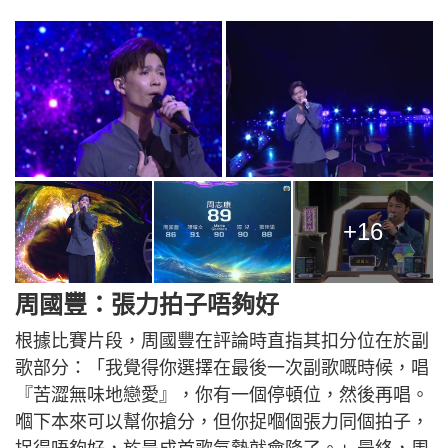
+16
周國豐：張力拍子唔夠好
根據比賽片段，周國豐在評論時直指其扣分位在於副
歌部分：「我覺得你選擇在最後一次副歌嘅時候，唱
『苦澀無味地戀愛』，你有一個停頓位，然後再唱。
嗰下本來可以幫你搶分，但你捉嗰個張力同個拍子，