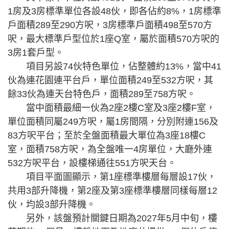
1房及3房標準單位各設48伙，即各佔約8%，1房標準
戶面積289至290方呎，3房標準戶面積498至570方
呎，最大標準戶型位於1座Q室，屬於面積570方呎的
3房1套戶型。
項目另設74伙特色單位，佔整體約13%，當中41
伙為連花園連平台戶，單位面積249至532方呎，其
餘33伙為連天台特色戶，面積289至758方呎。
當中面積最細一伙為2座2樓C室及3座2樓F室，
單位面積同屬249方呎，屬1房間隔，分別附連156及
83方呎平台；至於全盤面積最大單位為3座18樓C
室，面積758方呎，為全盤唯一4房單位，大廳外連
532方呎平台，設樓梯通往551方呎天台。
項目平面圖顯示，第1座標準樓層每層設17伙，
共用3部升降機，第2座及第3座標準樓層同樣每層12
伙，均設3部升降機。
另外，該盤預計關鍵日期為2027年5月中旬，樓