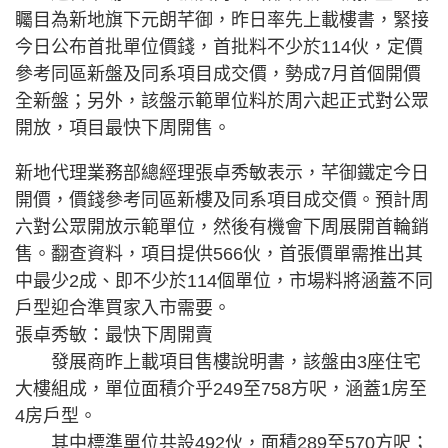
矚目為新地旗下元朗芊御，昨日率先上載樓書，緊接
今日公布首批單位價錢，首批料不少於114伙，定價
參考同區新盤及同系項目成交價，勢成7月首個開價
全新盤；另外，該盤示範單位料於周六起正式對公眾
開放，項目最快下周開售。
新地代理業務部總經理張卓秀敏表示，芊御鐵定今日
開價，價錢參考同區新樓及同系項目成交價。預計周
六對公眾開放示範單位，然後有機會下周展開首輪銷
售。翻查資料，項目提供566伙，首張價單需推出其
中最少2成、即不少於114個單位，市場料將涵蓋不同
戶型迎合準買家入市需要。
張卓秀敏：最快下周開賣
發展商昨上載項目售樓說明書，該盤由3座住宅
大樓組成，單位面積介乎249至758方呎，涵蓋1房至
4房戶型。
其中標準單位共設492伙，面積289至570方呎；