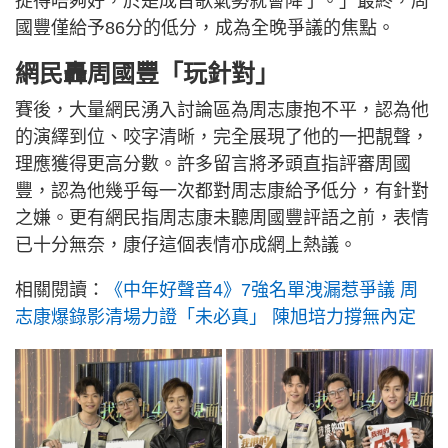
捉得唔夠好，於是成首歌氣勢就會降了。」最終，周
國豐僅給予86分的低分，成為全晚爭議的焦點。
網民轟周國豐「玩針對」
賽後，大量網民湧入討論區為周志康抱不平，認為他
的演繹到位、咬字清晰，完全展現了他的一把靚聲，
理應獲得更高分數。許多留言將矛頭直指評審周國
豐，認為他幾乎每一次都對周志康給予低分，有針對
之嫌。更有網民指周志康未聽周國豐評語之前，表情
已十分無奈，康仔這個表情亦成網上熱議。
相關閱讀：
《中年好聲音4》7強名單洩漏惹爭議 周
志康爆錄影清場力證「未必真」 陳旭培力撐無內定