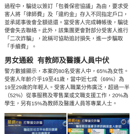
過程中，騙徒以簽訂「包養保密協議」為由，要求受
害人將「律師費」及「違約金」存入不同指定戶口，
並承諾事後會全額退還。當受害人完成轉帳後，騙徒
便會失去聯絡。此外，該集團更會對部分受害人進行
「二次詐騙」，訛稱可協助追討損失，進一步騙取
「手續費」。
男女通殺 有教師及醫護人員中伏
警方數據顯示，本案的80名受害人中，65%為女性。
受害人年齡介乎19至41歲，當中近七成（69%）為
19至29歲的年輕人。受害人職業分佈廣泛，超過一半
（52%）從事服務及零售業或文職支援工作，20%為
學生，另有15%為教師及醫護人員等專業人士。