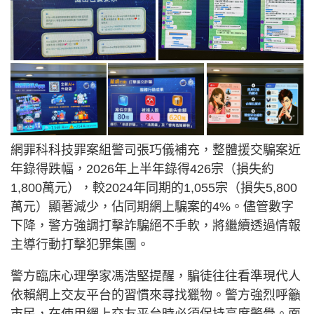
網罪科科技罪案組警司張巧儀補充，整體援交騙案近
年錄得跌幅，2026年上半年錄得426宗（損失約
1,800萬元），較2024年同期的1,055宗（損失5,800
萬元）顯著減少，佔同期網上騙案的4%。儘管數字
下降，警方強調打擊詐騙絕不手軟，將繼續透過情報
主導行動打擊犯罪集團。
警方臨床心理學家馮浩堅提醒，騙徒往往看準現代人
依賴網上交友平台的習慣來尋找獵物。警方強烈呼籲
市民，在使用網上交友平台時必須保持高度警覺。面