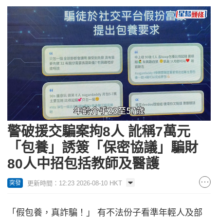
Loaded
:
Unmute
34.00%
警破援交騙案拘8人 訛稱7萬元
「包養」誘簽「保密協議」騙財
80人中招包括教師及醫護
更新時間：12:23 2026-08-10 HKT
突發
「假包養，真詐騙！」 有不法份子看準年輕人及部