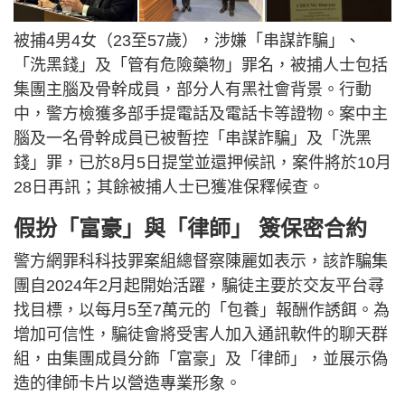
被捕4男4女（23至57歲），涉嫌「串謀詐騙」、
「洗黑錢」及「管有危險藥物」罪名，被捕人士包括
集團主腦及骨幹成員，部分人有黑社會背景。行動
中，警方檢獲多部手提電話及電話卡等證物。案中主
腦及一名骨幹成員已被暫控「串謀詐騙」及「洗黑
錢」罪，已於8月5日提堂並還押候訊，案件將於10月
28日再訊；其餘被捕人士已獲准保釋候查。
假扮「富豪」與「律師」 簽保密合約
警方網罪科科技罪案組總督察陳麗如表示，該詐騙集
團自2024年2月起開始活躍，騙徒主要於交友平台尋
找目標，以每月5至7萬元的「包養」報酬作誘餌。為
增加可信性，騙徒會將受害人加入通訊軟件的聊天群
組，由集團成員分飾「富豪」及「律師」，並展示偽
造的律師卡片以營造專業形象。