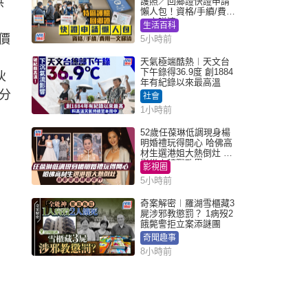
供
護照／回鄉證快證申請
懶人包！資格/手續/費用
一文睇清
生活百科
價
5小時前
天氣極端酷熱︱天文台
下午錄得36.9度 創1884
伙
年有紀錄以來最高溫
分
社會
1小時前
52歲任葆琳低調現身楊
明婚禮玩得開心 哈佛高
材生選港姐大熱倒灶 息
影從商轉戰政界
影視圈
5小時前
奇案解密︱羅湖雪櫃藏3
屍涉邪教懲罰？ 1病歿2
餓斃警拒立案添謎團
奇聞趣事
8小時前