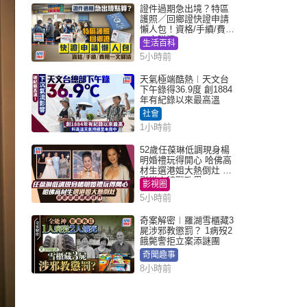
證件過期急出境？特區
護照／回鄉證快證申請
懶人包！資格/手續/費用
一文睇清
生活百科
5小時前
天氣極端酷熱︱天文台
下午錄得36.9度 創1884
年有紀錄以來最高溫
社會
1小時前
52歲任葆琳低調現身楊
明婚禮玩得開心 哈佛高
材生選港姐大熱倒灶 息
影從商轉戰政界
影視圈
5小時前
奇案解密︱羅湖雪櫃藏3
屍涉邪教懲罰？ 1病歿2
餓斃警拒立案添謎團
奇聞趣事
8小時前