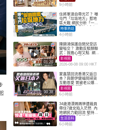
9小時前
住將軍澳自帶光芒？ 嘲
屯門「垃圾地方」惹地
區大戰 網民分析「一共
同點」秒息風波｜Juicy
時事熱話
叮
4小時前
陳錦鴻保護自閉兒受訪
變嗌交？ 激動反駁顏聯
武：我擔心咁又點 網民
批主持咄咄逼人
影視圈
01:20
2026-08-08 09:00 HKT
蒙嘉慧回流香港又返日
本？與鄭伊健福岡掃貨
互動恩愛 曾被老公爆在
步
當地游手好閒
影視圈
00:38
起
6小時前
34歲港漂媽媽慘遭裁員
帶住7歲女陷入茫然 內
地網民力勸回流 堅持留
港背後有「長遠規
生活百科
劃」？
6小時前