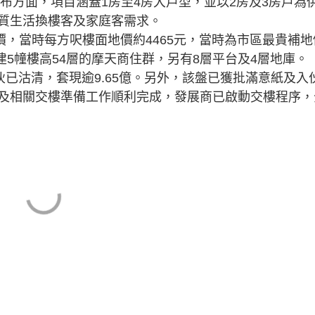
分布方面，項目涵蓋1房至4房大戶型，並以2房及3房戶為
質生活換樓客及家庭客需求。
地價，當時每方呎樓面地價約4465元，當時為市區最貴補地
建5幢樓高54層的摩天商住群，另有8層平台及4層地庫。
已沽清，套現逾9.65億。另外，該盤已獲批滿意紙及入
及相關交樓準備工作順利完成，發展商已啟動交樓程序，