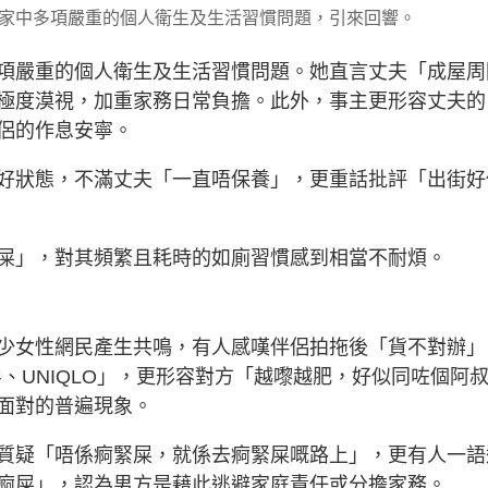
家中多項嚴重的個人衛生及生活習慣問題，引來回響。
項嚴重的個人衛生及生活習慣問題。她直言丈夫「成屋周
極度漠視，加重家務日常負擔。此外，事主更形容丈夫的
侶的作息安寧。
好狀態，不滿丈夫「一直唔保養」，更重話批評「出街好
屎」，對其頻繁且耗時的如廁習慣感到相當不耐煩。
少女性網民產生共鳴，有人感嘆伴侶拍拖後「貨不對辦」
衫、UNIQLO」，更形容對方「越嚟越肥，好似同咗個阿
面對的普遍現象。
質疑「唔係痾緊屎，就係去痾緊屎嘅路上」，更有人一語
痾屎」，認為男方是藉此逃避家庭責任或分擔家務。