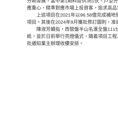
分期發展，當中第1期料提供361伙。戶型
應重心，精準對應市場上投資客，追求高品
上述項目在2021年以96.58億完成補
項目。其後在2024年9月獲批修訂圖則，准
陳淑芳續指，西營盤半山名滙全盤111伙
紙，並於日前舉行亮燈儀式，隨着項目工程
批通知業主辦理收樓安排。