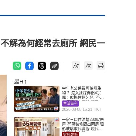
 不解為何經常去廁所 網民一
最Hit
中年老公係最可怕嘅生
物？ 港女狂踩伴侶4宗
罪：似拖住個乞兒 不解
為何經常去廁所 網民一
生活百科
語道破
2026-08-08 15:21 HKT
一家三口住油塘280呎居
屋 35萬裝修間出兩房 弧
形玻璃取代實牆 現代神
枱櫃融入玄關
家居裝修