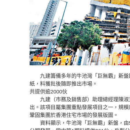
九建籌備多年的牛池灣「巨無霸」新盤即將
紙，料獲批後隨即推出市場。
共提供逾2000伙
九建（市務及銷售部）助理總經理陳淑芳
出。該項目屬集團重點發展項目之一，規模
鞏固集團於香港住宅市場的發展版圖。
資料顯示，牛池灣「巨無霸」新盤，由5幢