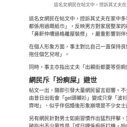
這名女網民在帖文中，控訴其丈夫在
這名女網民在帖文中，控訴其丈夫在家中多
都係用過嘅紙巾」，反映男方對家居整潔的
「鼻鼾仲嘈過格離屋裝修」，嚴重影響到伴
在個人形象方面，事主對比自己一直保持良
拖住個乞兒咁」。
同時，事主亦指出丈夫「出親街都要等佢痾
網民斥「扮痾屎」避世
帖文一出，隨即引發大量網民留言迴響。不
由昔日出街會「gel頭襯衫」變成只穿「波
齊咁」，似乎伴侶婚後形象崩壞是不少女士
另有網民針對男士如廁習慣作出猛烈抨擊，
破指出不少男性是「成日哩係廁所打機，扮