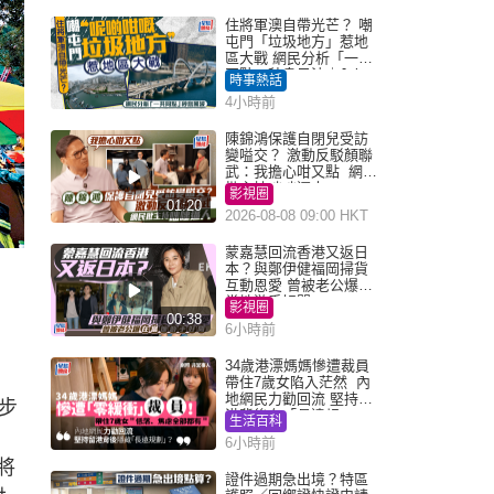
住將軍澳自帶光芒？ 嘲
屯門「垃圾地方」惹地
區大戰 網民分析「一共
同點」秒息風波｜Juicy
時事熱話
叮
4小時前
陳錦鴻保護自閉兒受訪
變嗌交？ 激動反駁顏聯
武：我擔心咁又點 網民
批主持咄咄逼人
影視圈
01:20
2026-08-08 09:00 HKT
蒙嘉慧回流香港又返日
本？與鄭伊健福岡掃貨
互動恩愛 曾被老公爆在
當地游手好閒
影視圈
00:38
6小時前
34歲港漂媽媽慘遭裁員
帶住7歲女陷入茫然 內
地網民力勸回流 堅持留
步
港背後有「長遠規
生活百科
劃」？
6小時前
將
證件過期急出境？特區