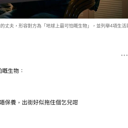
中年的丈夫，形容對方為「地球上最可怕嘅生物」，並列舉4項生活