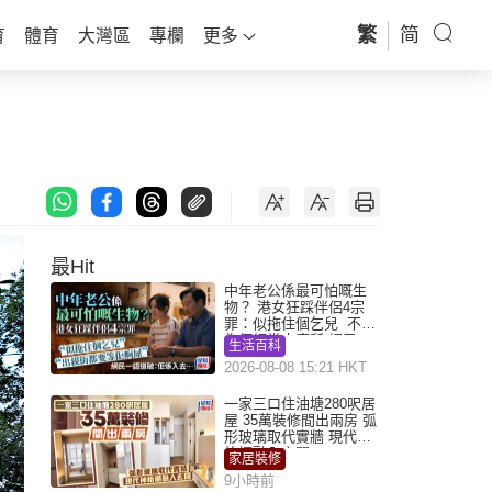
繁
简
育
體育
大灣區
專欄
更多
最Hit
中年老公係最可怕嘅生
物？ 港女狂踩伴侶4宗
罪：似拖住個乞兒 不解
為何經常去廁所 網民一
生活百科
語道破
2026-08-08 15:21 HKT
一家三口住油塘280呎居
屋 35萬裝修間出兩房 弧
形玻璃取代實牆 現代神
枱櫃融入玄關
家居裝修
9小時前