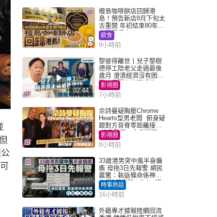
檀島咖啡餅店回歸港
島！預告新店8月下旬太
古重開 年初結束80年歷
史灣仔總店
飲食
9小時前
黎彼得離世丨兒子黎樹
德停工陪老父走過最後
歲月 澄清經濟沒有困
難：傳聞有誇張成份
影視圈
02:44
7小時前
佘詩曼疑胸壓Chrome
Hearts型男老闆 俯身疑
跟對方背脊零距離接觸
並
網民驚呼：企側邊唔
影視圈
但
得？
8小時前
選公
33歲港男突中風半身癱
仍可
瘓 母拖3日先報警 網民
震驚：執返條命係神蹟
自爆2個惡習｜Juicy叮
時事熱話
16小時前
外籍專才據報陸續回流