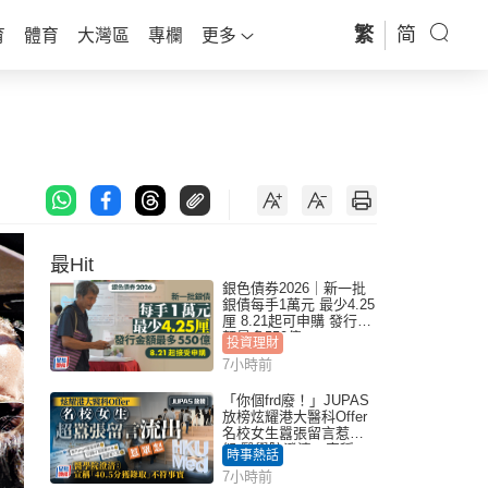
繁
简
育
體育
大灣區
專欄
更多
最Hit
銀色債券2026｜新一批
銀債每手1萬元 最少4.25
厘 8.21起可申購 發行金
額最多550億
投資理財
7小時前
「你個frd廢！」JUPAS
放榜炫耀港大醫科Offer
名校女生囂張留言惹眾
怒 醫學院澄清：宣稱
時事熱話
「40.5分獲錄取」不符事
7小時前
實｜Juicy叮