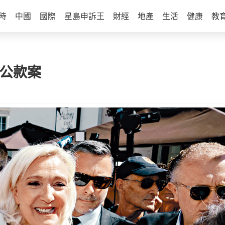
時
中國
國際
星島申訴王
財經
地產
生活
健康
教
用公款案