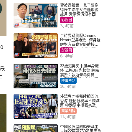
黎彼得離世丨兒子黎樹
德停工陪老父走過最後
歲月 澄清經濟沒有困
難：傳聞有誇張成份
影視圈
02:44
7小時前
佘詩曼疑胸壓Chrome
Hearts型男老闆 俯身疑
跟對方背脊零距離接觸
0
網民驚呼：企側邊唔
影視圈
得？
8小時前
33歲港男突中風半身癱
人最
瘓 母拖3日先報警 網民
震驚：執返條命係神蹟
上
自爆2個惡習｜Juicy叮
時事熱話
16小時前
外籍專才據報陸續回流
香港 鍾情低稅率不惜減
薪 帶動寫字樓豪宅及學
位競爭「香港已重現生
商業創科
機」
11小時前
中國預製屋熱銷美澳墨
夫婦22萬購750呎兩房戶