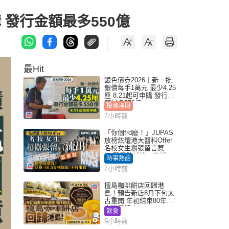
購 發行金額最多550億
最Hit
銀色債券2026｜新一批
銀債每手1萬元 最少4.25
厘 8.21起可申購 發行金
額最多550億
投資理財
7小時前
「你個frd廢！」JUPAS
放榜炫耀港大醫科Offer
名校女生囂張留言惹眾
怒 醫學院澄清：宣稱
時事熱話
「40.5分獲錄取」不符事
7小時前
實｜Juicy叮
檀島咖啡餅店回歸港
島！預告新店8月下旬太
古重開 年初結束80年歷
史灣仔總店
飲食
9小時前