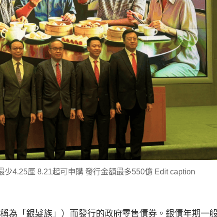
25厘 8.21起可申購 發行金額最多550億 Edit caption
（又稱為「銀髮族」）而發行的政府零售債券。銀債年期一