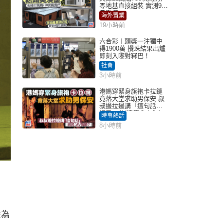
零地基直接組裝 實測9個
月激讚
海外置業
19小時前
六合彩︱頭獎一注獨中
得1900萬 攪珠結果出爐
即刻入嚟對冧巴！
社會
3小時前
港媽穿緊身旗袍卡拉鏈
竟落大堂求助男保安 叔
叔邊拉邊講「這句話」
網民：AV情節？｜Juicy
時事熱話
叮
8小時前
般為