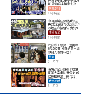
香港 鍾情低稅率不惜減
薪 帶動寫字樓豪宅及學
位競爭「香港已重現生
商業創科
機」
11小時前
中國預製屋熱銷美澳墨
夫婦22萬購750呎兩房戶
零地基直接組裝 實測9個
月激讚
海外置業
19小時前
六合彩︱頭獎一注獨中
得1900萬 攪珠結果出爐
即刻入嚟對冧巴！
社會
3小時前
港媽穿緊身旗袍卡拉鏈
竟落大堂求助男保安 叔
叔邊拉邊講「這句話」
網民：AV情節？｜Juicy
時事熱話
叮
8小時前