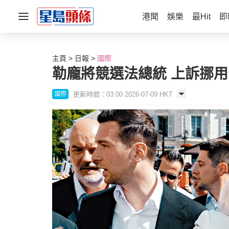
港聞
娛樂
最Hit
即
主頁
日報
國際
勒龐將競選法總統 上訴挪
更新時間：03:00 2026-07-09 HKT
國際