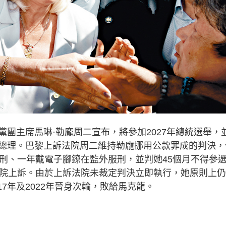
主席馬琳·勒龐周二宣布，將參加2027年總統選舉，
總理。巴黎上訴法院周二維持勒龐挪用公款罪成的判決，
緩刑、一年戴電子腳鐐在監外服刑，並判她45個月不得參
法院上訴。由於上訴法院未裁定判決立即執行，她原則上
17年及2022年晉身次輪，敗給馬克龍。