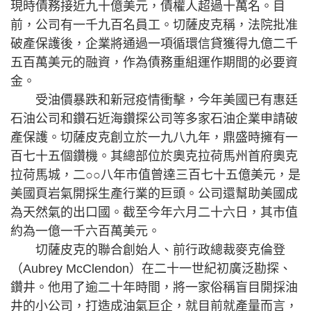
現時債務接近九十億美元，債權人超過十萬名。目
前，公司有一千九百名員工。切薩皮克稱，法院批准
破產保護後，企業將通過一項循環信貸獲得九億二千
五百萬美元的融資，作為債務重組運作期間的必要資
金。
受油價暴跌和新冠疫情衝擊，今年美國已有惠廷
石油公司和鑽石近海鑽探公司等多家石油企業申請破
產保護。切薩皮克創立於一九八九年，鼎盛時擁有一
百七十五個鑽機。其總部位於奧克拉荷馬州首府奧克
拉荷馬城，二○○八年市值曾達三百七十五億美元，是
美國頁岩氣開採生產行業的巨頭。公司還幫助美國成
為天然氣的出口國。截至今年六月二十六日，其市值
約為一億一千六百萬美元。
切薩皮克的聯合創始人、前行政總裁麥克倫登
（Aubrey McClendon）在二十一世紀初廣泛勘探、
鑽井。他用了逾二十年時間，將一家俗稱盲目開採油
井的小公司，打造成油氣巨企，就目前就產量而言，