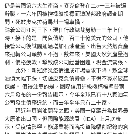
仍是美國第六大生產商。麥克倫登在二○一三年被逼
辭職，一六年因被控操縱投標而遭聯邦政府調查期
間，死於奧克拉荷馬州一場車禍。
隨着公司江河日下，現任行政總裁勞勒一三年上任
時，接下的是一間負債約一百三十億美元的公司，他
接管公司後試圖通過增加石油產量、出售天然氣資產
來扭轉公司頹勢。不過，數年來，美國天然氣產量過
剩、價格疲軟，導致該公司經營困難，現金流緊張。
此外，新冠肺炎疫情造成市場需求下降，致全球
油價大幅下跌，切薩皮克負債纍纍，不得不尋求破產
保護。 值得注意的是，國際信用評級機構標準普爾
六月發布的一份報告顯示，今年全球已有十八家油氣
公司發生債務違約，而去年全年只有二十家。
拜近年頁岩油開發之賜，美國一度躍升為世界最
大原油出口國。但國際能源總署（IEA）上月底表
示，受疫情影響，能源業將面臨投資降幅創紀錄的窘