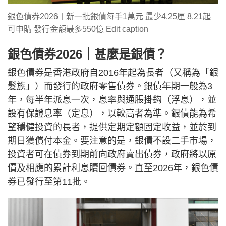
銀色債券2026丨新一批銀債每手1萬元 最少4.25厘 8.21起
可申購 發行金額最多550億 Edit caption
銀色債券2026｜甚麼是銀債？
銀色債券是香港政府自2016年起為長者（又稱為「銀
髮族」）而發行的政府零售債券。銀債年期一般為3
年，每半年派息一次，息率與通脹掛鈎（浮息），並
設有保證息率（定息），以較高者為準。銀債能為希
望穩健投資的長者，提供定期定額固定收益，並於到
期日獲償付本金。要注意的是，銀債不設二手市場，
投資者可在債券到期前向政府賣出債券，政府將以原
價及相應的累計利息贖回債券。直至2026年，銀色債
券已發行至第11批。