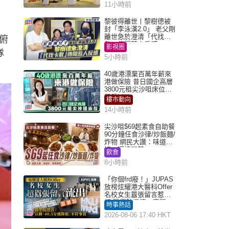
11小時前
黎彼得離世丨黎樹德被
封「李泳漢2.0」 老父剛
離世急於澄清「代找卡
俯
數」傳聞惹人反感
影視圈
隊
5小時前
40歲港漂棄百萬年薪來
港做保險 昔日國企高層
3800元租尖沙咀床位｜
租盤Million
樓市動向
14小時前
尖沙咀$69起素食自助餐
90分鐘任食沙律/炒飯麵/
炸物 網民大讚：味道
好，環境闊落
飲食
8小時前
「你個frd廢！」JUPAS
放榜炫耀港大醫科Offer
名校女生囂張留言惹眾
怒 醫學院澄清：宣稱
時事熱話
「40.5分獲錄取」不符事
2026-08-06 17:40 HKT
實｜Juicy叮