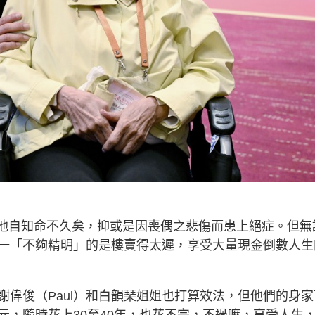
時是他自知命不久矣，抑或是因喪偶之悲傷而患上絕症。但無
一「不夠精明」的是樓賣得太遲，享受大量現金倒數人生
偉俊（Paul）和白韻琹姐姐也打算效法，但他們的身家
元，隨時花上30至40年，也花不完，不過嘛，享受人生