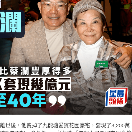
離世後，他賣掉了九龍塘愛賓花園豪宅，套現了3,200萬