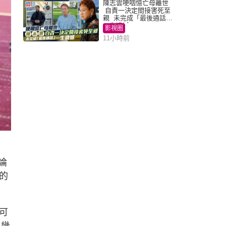
陳志雲哽咽憶亡母離世
自責一決定間接害死至
親 未完成「最後通話」
一生遺憾
影視圈
11小時前
論
的
可
，幾