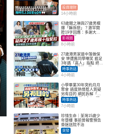
投資理財
14小時前
63歲關之琳與27歲男模
爆「嫲孫戀」？激罕開
腔19字回應：多謝大家
掛念近況
影視圈
8小時前
27歲港男家道中落做保
安 慘遭舊同學嘲笑 捱足
3年遇「高人」指點 終辭
職宣告「轉做一事」｜
時事熱話
Juicy叮
4小時前
小學畢業30年突約月月
聚會 過度熱情惹人質疑
另有目的 網民拆解「扮
熟」4大動機｜Juicy叮
時事熱話
7小時前
珍惜生命｜荃灣15歲少
年墮樓 事前曾報警預告
昏迷送院不治
突發