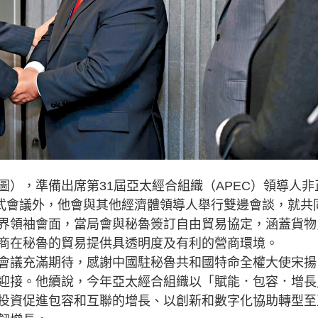
，準備出席第31屆亞太經合組織（APEC）領導人非
正式會議外，他會與其他經濟體領導人舉行雙邊會談，就共
界領袖會面，當局會與秘魯簽訂自由貿易協定，涵蓋貨物
商在秘魯的貿易提供具透明度及有利的營商環境。
議充滿期待，感謝中國駐秘魯共和國特命全權大使宋揚
迎接。他續說，今年亞太經合組織以「賦能．包容．增長
投資促進包容和互聯的增長、以創新和數字化協助轉型至