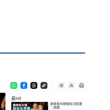
最Hit
謝偉俊夫婦擬效法蔡瀾
｜周顯