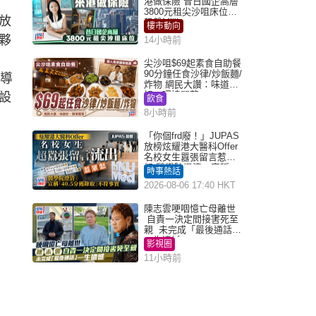
港做保險 昔日國企高層
3800元租尖沙咀床位｜
放
租盤Million
樓市動向
夥
14小時前
尖沙咀$69起素食自助餐
90分鐘任食沙律/炒飯麵/
導
炸物 網民大讚：味道
好，環境闊落
設
飲食
8小時前
「你個frd廢！」JUPAS
放榜炫耀港大醫科Offer
名校女生囂張留言惹眾
怒 醫學院澄清：宣稱
時事熱話
「40.5分獲錄取」不符事
2026-08-06 17:40 HKT
實｜Juicy叮
陳志雲哽咽憶亡母離世
自責一決定間接害死至
親 未完成「最後通話」
一生遺憾
影視圈
11小時前