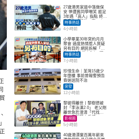
27歲港男家道中落做保
安 慘遭舊同學嘲笑 捱足
3年遇「高人」指點 終辭
職宣告「轉做一事」｜
時事熱話
Juicy叮
4小時前
小學畢業30年突約月月
聚會 過度熱情惹人質疑
另有目的 網民拆解「扮
熟」4大動機｜Juicy叮
時事熱話
7小時前
珍惜生命｜荃灣15歲少
年墮樓 事前曾報警預告
昏迷送院不治
正
突發
同
12小時前
貿
黎彼得離世丨黎樹德被
封「李泳漢2.0」 老父剛
離世急於澄清「代找卡
、
數」傳聞惹人反感
影視圈
」
5小時前
正
40歲港漂棄百萬年薪來