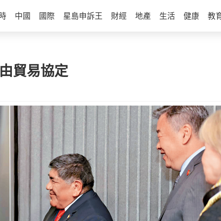
時
中國
國際
星島申訴王
財經
地產
生活
健康
教
自由貿易協定