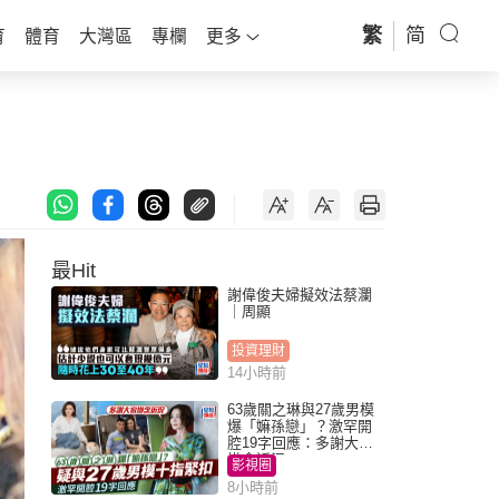
繁
简
育
體育
大灣區
專欄
更多
最Hit
謝偉俊夫婦擬效法蔡瀾
｜周顯
投資理財
14小時前
63歲關之琳與27歲男模
爆「嫲孫戀」？激罕開
腔19字回應：多謝大家
掛念近況
影視圈
8小時前