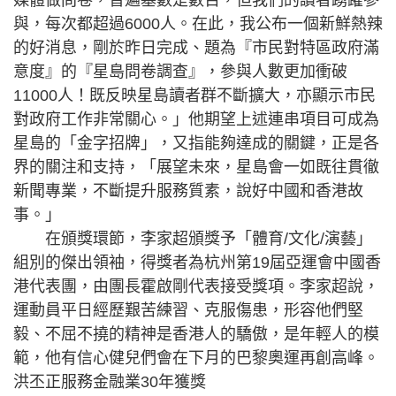
媒體做問卷，普遍基數是數百，但我們的讀者踴躍參
與，每次都超過6000人。在此，我公布一個新鮮熱辣
的好消息，剛於昨日完成、題為『市民對特區政府滿
意度』的『星島問卷調查』，參與人數更加衝破
11000人！既反映星島讀者群不斷擴大，亦顯示市民
對政府工作非常關心。」他期望上述連串項目可成為
星島的「金字招牌」，又指能夠達成的關鍵，正是各
界的關注和支持，「展望未來，星島會一如既往貫徹
新聞專業，不斷提升服務質素，說好中國和香港故
事。」
在頒獎環節，李家超頒獎予「體育/文化/演藝」
組別的傑出領袖，得獎者為杭州第19屆亞運會中國香
港代表團，由團長霍啟剛代表接受獎項。李家超說，
運動員平日經歷艱苦練習、克服傷患，形容他們堅
毅、不屈不撓的精神是香港人的驕傲，是年輕人的模
範，他有信心健兒們會在下月的巴黎奧運再創高峰。
洪丕正服務金融業30年獲獎