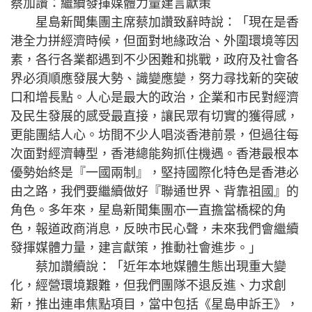
蔡加讚：繼續發揮媒體力量建言獻策
星島新聞集團主席蔡加讚致辭時說：「現在是香
港全力拼經濟時候，但面對地緣政治、外圍環境等因
素，各行各業都遇到不少困難和挑戰，政府及社會各
界必須順應發展大勢、識變應變，努力尋找新的突破
口和增長點。人心是最大的政治，企業和市民對經濟
及民生發展的感受最直接，讓民眾有切實的獲得感，
更能團結人心。坊間不少人唱淡香港前景，但過往每
次面對經濟轉型，香港總能夠抓住機遇。香港最根本
優勢始終是『一國兩制』，堅持國際化特色是香港必
由之路，我們要繼續做好『聯通世界、背靠祖國』的
角色。多年來，星島新聞集團亦一直擔當橋樑的角
色，報道政商消息，反映市民心聲，未來我們會繼續
發揮媒體力量，建言獻策，推動社會進步。」
蔡加讚續說：「近年本地媒體生態出現重大變
化，經營環境艱難，但我們團隊不退反進、力求創
新，推出連串焦點項目，當中包括《星島申訴王》，