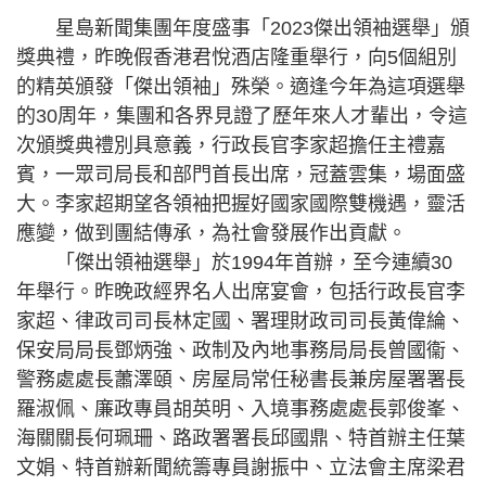
星島新聞集團年度盛事「2023傑出領袖選舉」頒
獎典禮，昨晚假香港君悅酒店隆重舉行，向5個組別
的精英頒發「傑出領袖」殊榮。適逢今年為這項選舉
的30周年，集團和各界見證了歷年來人才輩出，令這
次頒獎典禮別具意義，行政長官李家超擔任主禮嘉
賓，一眾司局長和部門首長出席，冠蓋雲集，場面盛
大。李家超期望各領袖把握好國家國際雙機遇，靈活
應變，做到團結傳承，為社會發展作出貢獻。
「傑出領袖選舉」於1994年首辦，至今連續30
年舉行。昨晚政經界名人出席宴會，包括行政長官李
家超、律政司司長林定國、署理財政司司長黃偉綸、
保安局局長鄧炳強、政制及內地事務局局長曾國衞、
警務處處長蕭澤頤、房屋局常任秘書長兼房屋署署長
羅淑佩、廉政專員胡英明、入境事務處處長郭俊峯、
海關關長何珮珊、路政署署長邱國鼎、特首辦主任葉
文娟、特首辦新聞統籌專員謝振中、立法會主席梁君