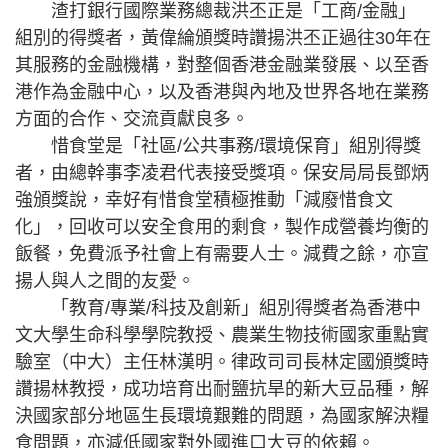
渣打銀行國際業務總裁洪丕正是「工商/金融」
組別的得獎者，黃偉綸頒獎時讚揚洪丕正過往30年在
其服務的金融機構，對整個香港金融業發展、以至香
港作為金融中心，以及香港與內地及世界各地在業務
方面的合作、交流貢獻良多。
惜食堂是「社區/公共事務/環境保育」組別得獎
者，由總幹事李凌君代表接受獎項。保安局局長鄧炳
強頒獎說，幸好有惜食堂積極推動「減廢惜食文
化」，回收可以安全食用的剩食，製作成營養均衡的
飯餐，免費派予社會上有需要人士。減費之餘，亦宣
揚人與人之間的友愛。
「教育/專業/科技及創新」組別得獎者為香港中
文大學生命科學學院教授、農業生物技術國家重點實
驗室（中大）主任林漢明。律政司司長林定國頒獎時
讚揚林教授，成功培育出耐鹽抗旱的新大豆品種，解
決國家部分地區生長環境艱難的問題，為國家解決糧
食問題，亦減低國家對外國進口大豆的依賴。