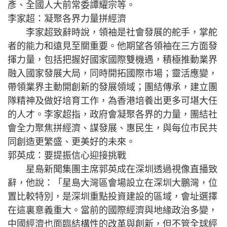
彥、全國人大前常委譚耀宗等。
李家超：凝聚各界力量拼經濟
李家超致辭時說，領袖是社會發展的舵手，掌舵
者的能力和遠見至關重要。他期望各領袖在三方面發
揮力量，包括把握好國家國際雙機遇，積極推動業界
融入國家發展大局，同時開拓國際市場；靈活應變，
帶領業界主動開創新的發展領域；團結傳承，建立團
隊精神及做好培育工作，為香港培養出更多可堪大任
的人才。李家超指，政府會凝聚各界的力量，團結社
會全力聚焦拼經濟、謀發展、惠民生，與每位市民共
同創造更繁盛、更美好的未來。
郭英成：要提振信心迎接挑戰
星島新聞集團主席郭英成在深圳透過視像直播致
辭，他說：「星島大灣區會場設立在深圳大鵬灣，位
置比較特別，是深圳重點投資建設的區域，會址選擇
在這裏意義重大。當前的國際經濟與地緣政治多變，
中國經濟也面臨結構性的改革與創新，但不管全球經