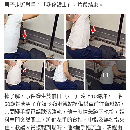
男子走近幫手：「我係護士」，片段結束。
+1
據了解，事件發生於前日（7日）晚上10時許，一名
50歲姓袁男子在調景嶺港鐵站準備搭車前往寶琳站，
其間疑手提電話跌落路軌，他一時情急蹲下執拾，詎
料車門突然關上，將他左手的食指、中指及無名指夾
住。救護人員接報到場時，他3隻手指流血，清醒由