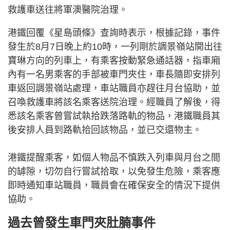
救護車送往將軍澳醫院治理。
港鐵回覆《星島頭條》查詢時表示，根據記錄，事件
發生於8月7日晚上約10時，一列剛於調景嶺站開出往
寶琳方向的列車上，有乘客按動緊急通話器，指車廂
內有一名男乘客的手部被車門夾住，車長隨即安排列
車返回調景嶺站處理，車站職員亦趕往月台協助，並
召喚救護車將該名乘客送院治理。經職員了解後，得
悉該名乘客曾嘗試執拾跌落路軌的物品，港鐵職員其
後安排人員到路軌拾回該物品，並已交還物主。
港鐵提醒乘客，如個人物品不慎跌入列車與月台之間
的罅隙，切勿自行嘗試拾取，以免發生危險，乘客應
即時通知車站職員，職員會在確保安全的情況下提供
協助。
過去曾發生車門夾肚腩事件