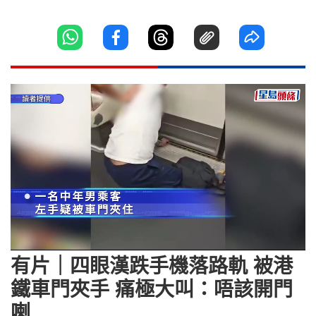
Loaded
:
Unmute
100.00%
有片｜四眼漢跌手機落路軌 被港
鐵車門夾手 痛極大叫：唔該開門
喇