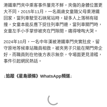
港鐵車門夾中乘客事件屢見不鮮，夾傷的身體位置更
大不同，2015年11月，一名兩歲女童隨父母乘港鐵
回家，當列車駛至石硤尾站時，疑多人上落稍有碰
撞，女童本能反應下捉住列車門邊，當列車關門時，
女童左手小手掌慘被夾在門隙間，痛得嚎啕大哭。
2024年10月，一名中年漢被港鐵車門夾實肚皮，留
守原地等候車站職員相救，被夾男子只能在閘門旁企
好，而職員則在他後方表示無奈，令場面更見滑稽，
事件引起網民熱話。
↓追蹤《星島頭條》WhatsApp頻道↓