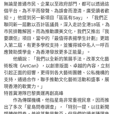
無論是普通市民、企業以至政府部門，都可以透過這
個平台，為不平而發聲、為誤會而澄清，廣受讀者歡
迎。」他提到另一新項目「區區有Say」，「我們正
聯同新一屆數以百計區議員，深入走訪全港18區，為
市民排難解困。而為推動讚美文化，我們又推出『我
要讚佢』項目，當中的『最值得表揚學生計劃』更踏
入第二屆，有更多學校支持，並獲得城中名人一呼百
應贊助獎學金，為香港發放更多正能量」。
他續說：「我們以全新的策展手法，改革文化藝
術板塊《ArtCan》，以創意版面、卓越的內容，立刻
引起正面的迴響，更得到各大藝術團體、公私機構的
支持，通過合作，聯手推動文化藝術活動和盛事，展
現香港的軟實力。」
特首冀港隊巴黎奧運再創高峰
作為傳媒機構，他指星島非常重視民意，因而推
出了多次「星島問卷調查」，「特別一提，以往新聞