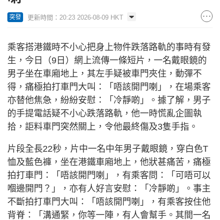
更新時間：20:23 2026-08-09 HKT
突發
乘客搭港鐵時不小心把身上物件跌落路軌的事時有發
生，今日（9日）網上流傳一條短片，一名戴眼鏡的
男子坐在車廂地上，其左手疑被車門夾住，動彈不
得，痛極拍打車門大叫：「唔該開門喇」，在場乘客
亦替他焦急，紛紛安慰：「冷靜啲」。據了解，男子
的手提電話疑不小心跌落路軌，他一時慌亂企圖執
拾，詎料車門突然關上，令他最終傷及3隻手指。
片段全長22秒，片中一名中年男子戴眼鏡，穿白色T
恤及藍色褲，坐在港鐵車廂地上，他狀甚痛苦，痛極
拍打車門：「唔該開門喇」，有乘客問：「可唔可以
嗰邊開門？」，亦有人好言安慰：「冷靜啲」。事主
不斷拍打車門大叫：「唔該開門喇」，有乘客按住他
背脊：「溝通緊，你等一陣，有人會幫手。其間一名