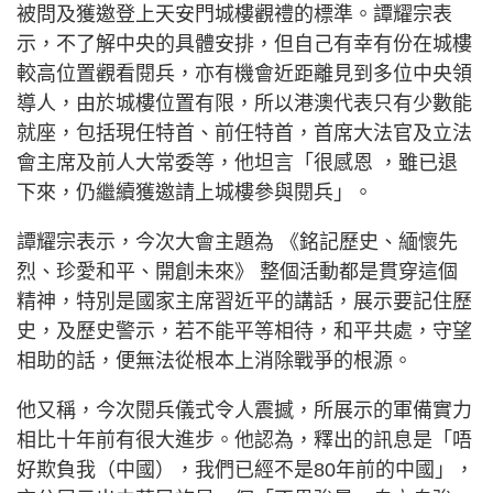
被問及獲邀登上天安門城樓觀禮的標準。譚耀宗表
示，不了解中央的具體安排，但自己有幸有份在城樓
較高位置觀看閱兵，亦有機會近距離見到多位中央領
導人，由於城樓位置有限，所以港澳代表只有少數能
就座，包括現任特首、前任特首，首席大法官及立法
會主席及前人大常委等，他坦言「很感恩 ，雖已退
下來，仍繼續獲邀請上城樓參與閱兵」。
譚耀宗表示，今次大會主題為 《銘記歷史、緬懷先
烈、珍愛和平、開創未來》 整個活動都是貫穿這個
精神，特別是國家主席習近平的講話，展示要記住歷
史，及歷史警示，若不能平等相待，和平共處，守望
相助的話，便無法從根本上消除戰爭的根源。
他又稱，今次閱兵儀式令人震撼，所展示的軍備實力
相比十年前有很大進步。他認為，釋出的訊息是「唔
好欺負我（中國），我們已經不是80年前的中國」，