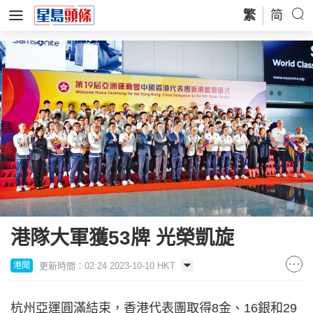
繁
简
港隊大軍獲53牌 光榮凱旋
更新時間：02:24 2023-10-10 HKT
港聞
杭州亞運圓滿結束，香港代表團取得8金、16銀和29