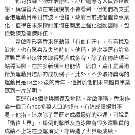
他對教練、物理治療師、心理輔導等人員表達感
謝，稱儘管大眾在電視機前不會看到，但他們為支援
香港運動員每日奔波。他指，政府目前提倡體育專業
化，值得在未來探討如何在制度上強化運動團隊，包
括教練及醫療隊伍。
霍啟剛形容香港運動員「有血有汗」，有喜悅及
淚水，也有驚喜及失望時刻。他稱，這次亞運有許多
運動是香港以往未取得獎牌或金牌，除了在傳統項目
站穩陣腳，在許多新項目也能佔一席位，這正是香港
精英運動員培訓的成功例子。此外，不少取得獎牌的
運動員是18至22歲的青年，他對於他們未來體育事業
感到一片光明。
亞運有45個參與國家及地區。霍啟剛稱，香港作
為一個只有700多萬人口的城市，有這成績絕對不
易。他指，這次除了是歷史成績最好的亞運，可說是
「衝往世界」，舉例劍擊隊及游泳隊有很多運動員的
成績不止站在亞運頂尖，亦締造了世界級成績。