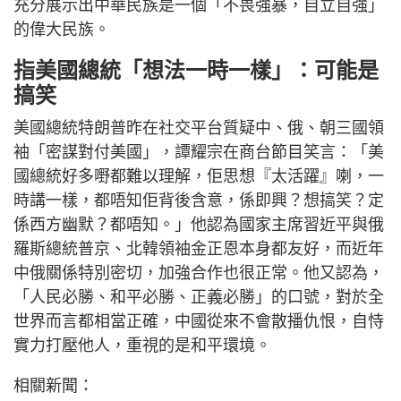
充分展示出中華民族是一個「不畏強暴，自立自強」
的偉大民族。
指美國總統「想法一時一樣」：可能是
搞笑
美國總統特朗普昨在社交平台質疑中、俄、朝三國領
袖「密謀對付美國」，譚耀宗在商台節目笑言：「美
國總統好多嘢都難以理解，佢思想『太活躍』喇，一
時講一樣，都唔知佢背後含意，係即興？想搞笑？定
係西方幽默？都唔知。」他認為國家主席習近平與俄
羅斯總統普京、北韓領袖金正恩本身都友好，而近年
中俄關係特別密切，加強合作也很正常。他又認為，
「人民必勝、和平必勝、正義必勝」的口號，對於全
世界而言都相當正確，中國從來不會散播仇恨，自恃
實力打壓他人，重視的是和平環境。
相關新聞：