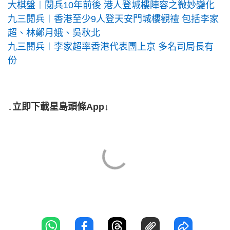
大棋盤︱閱兵10年前後 港人登城樓陣容之微妙變化
九三閱兵︱香港至少9人登天安門城樓觀禮 包括李家
超、林鄭月娥、吳秋北
九三閱兵︱李家超率香港代表團上京 多名司局長有
份
↓立即下載星島頭條App↓