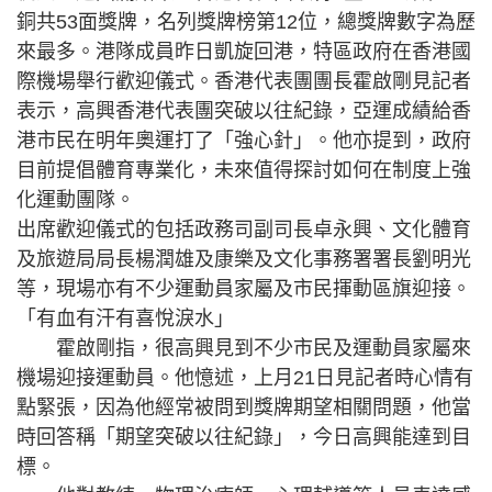
銅共53面獎牌，名列獎牌榜第12位，總獎牌數字為歷
來最多。港隊成員昨日凱旋回港，特區政府在香港國
際機場舉行歡迎儀式。香港代表團團長霍啟剛見記者
表示，高興香港代表團突破以往紀錄，亞運成績給香
港市民在明年奧運打了「強心針」。他亦提到，政府
目前提倡體育專業化，未來值得探討如何在制度上強
化運動團隊。
出席歡迎儀式的包括政務司副司長卓永興、文化體育
及旅遊局局長楊潤雄及康樂及文化事務署署長劉明光
等，現場亦有不少運動員家屬及市民揮動區旗迎接。
「有血有汗有喜悅淚水」
霍啟剛指，很高興見到不少市民及運動員家屬來
機場迎接運動員。他憶述，上月21日見記者時心情有
點緊張，因為他經常被問到獎牌期望相關問題，他當
時回答稱「期望突破以往紀錄」，今日高興能達到目
標。