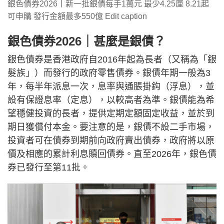
銀色債券2026丨新一批銀債每手1萬元 最少4.25厘 8.21起
可申購 發行金額最多550億 Edit caption
銀色債券2026｜甚麼是銀債？
銀色債券是香港政府自2016年起為長者（又稱為「銀
髮族」）而發行的政府零售債券。銀債年期一般為3
年，每半年派息一次，息率與通脹掛鈎（浮息），並
設有保證息率（定息），以較高者為準。銀債能為希
望穩健投資的長者，提供定期定額固定收益，並於到
期日獲償付本金。要注意的是，銀債不設二手市場，
投資者可在債券到期前向政府賣出債券，政府將以原
價及相應的累計利息贖回債券。直至2026年，銀色債
券已發行至第11批。