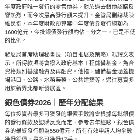
年度政府唯一發行的零售債券。對於過去銀債認購反
響熱烈，而今次最高發行額未提升，金管局副總裁陳
維民指，本年度財政預算案中年度債券發行總額為
1600億元，今批銀債發行額約佔三分之一，已是不低
的比例。
發展局首席助理秘書長（項目推展及策略）馮耀文表
示，所得款項將會撥入政府基本工程儲備基金，為合
資格類別基建融資及再融資。他指，儲備基金涵蓋機
場港口、公路、水務渠務、公共建築等，過往募資多
用於新界北都新發展區。
銀色債券2026｜歷年分配結果
每位投資者最多可獲發的銀債手數將會根據每批銀債
的發行條款及認購反應而定，參考去年經驗，銀色債
券的最終發行額為550億元，所有有效申請人均全數
獲發銀債，最多可獲發17手。