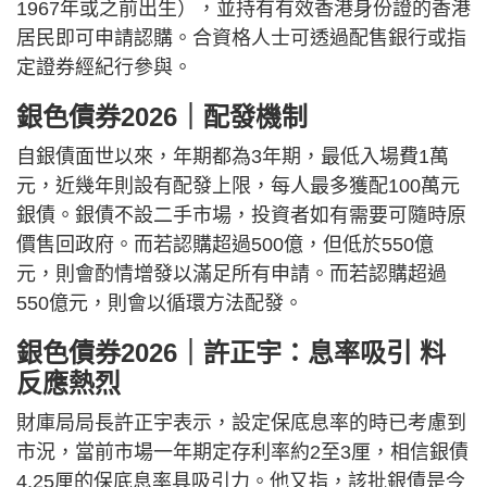
1967年或之前出生），並持有有效香港身份證的香港
居民即可申請認購。合資格人士可透過配售銀行或指
定證券經紀行參與。
銀色債券2026｜配發機制
自銀債面世以來，年期都為3年期，最低入場費1萬
元，近幾年則設有配發上限，每人最多獲配100萬元
銀債。銀債不設二手市場，投資者如有需要可隨時原
價售回政府。而若認購超過500億，但低於550億
元，則會酌情增發以滿足所有申請。而若認購超過
550億元，則會以循環方法配發。
銀色債券2026｜許正宇：息率吸引 料
反應熱烈
財庫局局長許正宇表示，設定保底息率的時已考慮到
市況，當前市場一年期定存利率約2至3厘，相信銀債
4.25厘的保底息率具吸引力。他又指，該批銀債是今