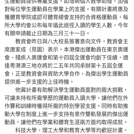
生運動員提供專屬支援，如增聘個人教學助理，加強
對每位學生運動員在學業上的支援。有關計畫將惠及
獲體育學院或認可體育總會支持的合資格運動員，每
所大學均會公布每年循此途徑入讀的學生人數，今年
有關申請截止日期為三月三十一日。
教資會昨日與八大校長簽署意向文件，教資會主
席唐家成（見圖）表示，本港傑出運動員在東京奧運
會、殘疾人奧運會和第十四屆全運會均創下佳績，適
逢粵港澳三地亦將於二五年共同承辦第十五屆全運
會，正是教資會與資助大學合作，為傑出學生運動員
提供進一步支援的上佳時機。
他冀計畫有助解決學生運動員面對的兩大挑戰，
可讓未持有所需學歷的運動員入讀大學，讓他們在外
作賽和訓練時獲得所需的特別學習支援。同時有助推
動大學在制度上進一步支持有意作雙軌發展的傑出運
動員，讓他們在學業和體育生涯兩方面均取得成就。
科技大學、理工大學和教育大學等均歡迎計畫，