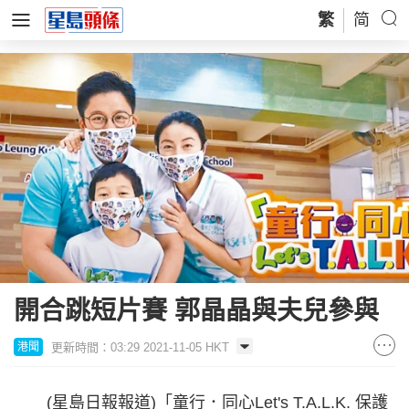
繁
简
開合跳短片賽 郭晶晶與夫兒參與
更新時間：03:29 2021-11-05 HKT
港聞
(星島日報報道)「童行．同心Let's T.A.L.K. 保護