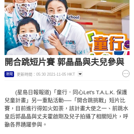
開合跳短片賽 郭晶晶與夫兒參與
更新時間：05:30 2021-11-05 HKT
港聞
(星島日報報道)「童行．同心Let's T.A.L.K. 保護
兒童計畫」另一重點活動──「開合跳挑戰」短片比
賽，目前進行得如火如荼，該計畫大使之一、前跳水
皇后郭晶晶與丈夫霍啟剛及兒子拍攝了相關短片，呼
籲各界踴躍參與。