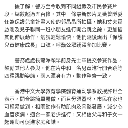
據了解，警方至今收到不同組織及市民參賽片
段，總數超過五百條，其中一條最新影片是獲警隊委
任為保護兒童計畫大使的郭晶晶所拍攝，她和丈夫霍
啟剛及兒子聯同一班小朋友進行開合跳之餘，更加插
其他伸展動作，氣氛輕鬆愉快，他們隨後說出「保護
兒童健康成長」口號，呼籲公眾踴躍參加比賽。
警務處處長蕭澤頤早前身先士卒提交參賽作品，
鼓勵其他人參與，他在片中和一名男童進行開合跳等
四種跳動姿態，兩人渾身有力，動作整齊一致。
香港中文大學教育學院體育運動學系教授許世全
表示，開合跳簡單易做，而且毋須器材，市民在家也
可輕易做到，相關動作有助肌肉及骨骼發展，減少心
血管疾病，適合一家老少進行，又相信父母和子女一
起運動可促進家庭和諧。