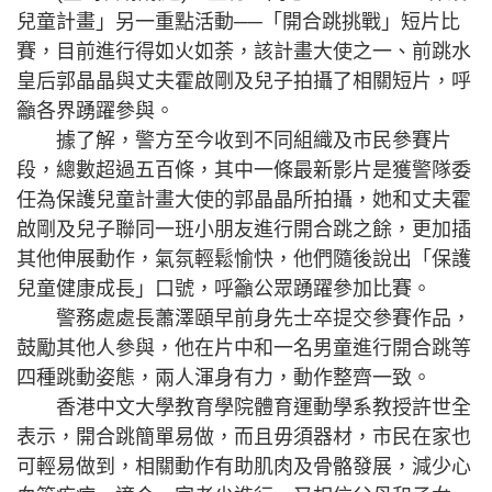
兒童計畫」另一重點活動──「開合跳挑戰」短片比
賽，目前進行得如火如荼，該計畫大使之一、前跳水
皇后郭晶晶與丈夫霍啟剛及兒子拍攝了相關短片，呼
籲各界踴躍參與。
據了解，警方至今收到不同組織及市民參賽片
段，總數超過五百條，其中一條最新影片是獲警隊委
任為保護兒童計畫大使的郭晶晶所拍攝，她和丈夫霍
啟剛及兒子聯同一班小朋友進行開合跳之餘，更加插
其他伸展動作，氣氛輕鬆愉快，他們隨後說出「保護
兒童健康成長」口號，呼籲公眾踴躍參加比賽。
警務處處長蕭澤頤早前身先士卒提交參賽作品，
鼓勵其他人參與，他在片中和一名男童進行開合跳等
四種跳動姿態，兩人渾身有力，動作整齊一致。
香港中文大學教育學院體育運動學系教授許世全
表示，開合跳簡單易做，而且毋須器材，市民在家也
可輕易做到，相關動作有助肌肉及骨骼發展，減少心